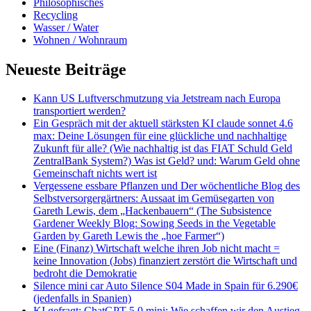
Philosophisches
Recycling
Wasser / Water
Wohnen / Wohnraum
Neueste Beiträge
Kann US Luftverschmutzung via Jetstream nach Europa
transportiert werden?
Ein Gespräch mit der aktuell stärksten KI claude sonnet 4.6
max: Deine Lösungen für eine glückliche und nachhaltige
Zukunft für alle? (Wie nachhaltig ist das FIAT Schuld Geld
ZentralBank System?) Was ist Geld? und: Warum Geld ohne
Gemeinschaft nichts wert ist
Vergessene essbare Pflanzen und Der wöchentliche Blog des
Selbstversorgergärtners: Aussaat im Gemüsegarten von
Gareth Lewis, dem „Hackenbauern“ (The Subsistence
Gardener Weekly Blog: Sowing Seeds in the Vegetable
Garden by Gareth Lewis the „hoe Farmer“)
Eine (Finanz) Wirtschaft welche ihren Job nicht macht =
keine Innovation (Jobs) finanziert zerstört die Wirtschaft und
bedroht die Demokratie
Silence mini car Auto Silence S04 Made in Spain für 6.290€
(jedenfalls in Spanien)
KI gefragt: ChatGPT 5.0 mini: Wie schaffen wir den Austieg