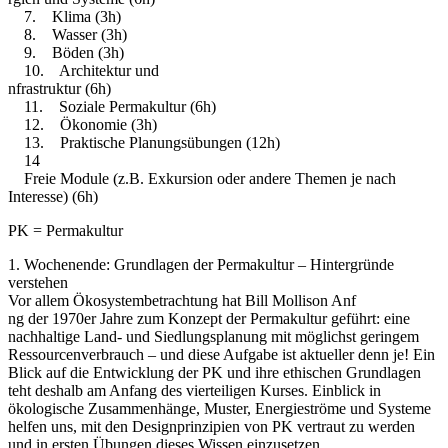
7. Klima (3h)
8. Wasser (3h)
9. Böden (3h)
10. Architektur und
nfrastruktur (6h)
11. Soziale Permakultur (6h)
12. Ökonomie (3h)
13. Praktische Planungsübungen (12h)
14
Freie Module (z.B. Exkursion oder andere Themen je nach
Interesse) (6h)
PK = Permakultur
1. Wochenende: Grundlagen der Permakultur – Hintergründe
verstehen
Vor allem Ökosystembetrachtung hat Bill Mollison Anf
ng der 1970er Jahre zum Konzept der Permakultur geführt: eine
nachhaltige Land- und Siedlungsplanung mit möglichst geringem
Ressourcenverbrauch – und diese Aufgabe ist aktueller denn je! Ein
Blick auf die Entwicklung der PK und ihre ethischen Grundlagen
teht deshalb am Anfang des vierteiligen Kurses. Einblick in
ökologische Zusammenhänge, Muster, Energieströme und Systeme
helfen uns, mit den Designprinzipien von PK vertraut zu werden
und in ersten Übungen dieses Wissen einzusetzen.