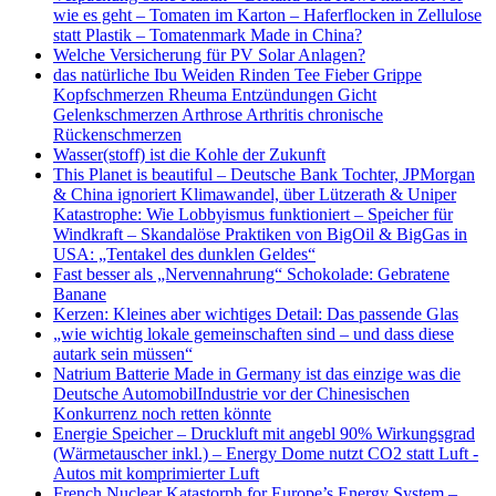
wie es geht – Tomaten im Karton – Haferflocken in Zellulose
statt Plastik – Tomatenmark Made in China?
Welche Versicherung für PV Solar Anlagen?
das natürliche Ibu Weiden Rinden Tee Fieber Grippe
Kopfschmerzen Rheuma Entzündungen Gicht
Gelenkschmerzen Arthrose Arthritis chronische
Rückenschmerzen
Wasser(stoff) ist die Kohle der Zukunft
This Planet is beautiful – Deutsche Bank Tochter, JPMorgan
& China ignoriert Klimawandel, über Lützerath & Uniper
Katastrophe: Wie Lobbyismus funktioniert – Speicher für
Windkraft – Skandalöse Praktiken von BigOil & BigGas in
USA: „Tentakel des dunklen Geldes“
Fast besser als „Nervennahrung“ Schokolade: Gebratene
Banane
Kerzen: Kleines aber wichtiges Detail: Das passende Glas
„wie wichtig lokale gemeinschaften sind – und dass diese
autark sein müssen“
Natrium Batterie Made in Germany ist das einzige was die
Deutsche AutomobilIndustrie vor der Chinesischen
Konkurrenz noch retten könnte
Energie Speicher – Druckluft mit angebl 90% Wirkungsgrad
(Wärmetauscher inkl.) – Energy Dome nutzt CO2 statt Luft -
Autos mit komprimierter Luft
French Nuclear Katastorph for Europe’s Energy System –