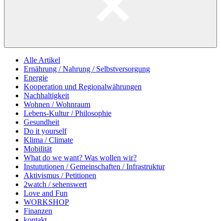
Alle Artikel
Ernährung / Nahrung / Selbstversorgung
Energie
Kooperation und Regionalwährungen
Nachhaltigkeit
Wohnen / Wohnraum
Lebens-Kultur / Philosophie
Gesundheit
Do it yourself
Klima / Climate
Mobilität
What do we want? Was wollen wir?
Instututionen / Gemeinschaften / Infrastruktur
Aktivismus / Petitionen
2watch / sehenswert
Love and Fun
WORKSHOP
Finanzen
kontakt