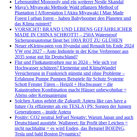
Lebensmittel Monopoly und ein weiterer Nestle Skandal
Maya’s Miyawaki Methode Wald pflanzen Method of
Plantation I Afforestation I Akira Miyawaki I Man Made
Forest I urban forest – haben Babyboomer den Planeten und
das Klima ruiniert?
VORSICHT! BRAND UND LEBENS GEFÄHRLICHER
MADE IN CHINA SCHROTT! – 250A Waterproof
Sicherungsautomat fängt bei 100A ROT ZU GLÜHEN
Neuer eKleinwagen von Hyundai und Renault bis Ende 2024
VW erst 2027 – Auto Industrie in der Krise Verbrenner aus
2035 sogar gut für Deutschland?
Flut und Flutkatastrophen nur in 2024 – Wie sich vor
Hochwasser schützen? Elementar und KlimaWandel
Versicherung in Frankreich günstig und ohne Probleme –
Erfahrung Pumpe Pumpen Beispiele für Schutz Systeme
Schott Fenster Türen – Heizöl + Hochwasser = die
Katastrophen Kombination macht Häuser unbewohnbar =
Abriss oder Kernsanierung
Solchen Autos gehört die Zukunft: Aptera like cars have a
future (3x effizienter als ein TESLA) PS: Sorgen der Jungen
Generationen – inside Aptera
Positiv: CO2 neutral JetFuel Negativ: Warum Japan und auch
Deutschland ausstirbt, Wallstreet: für Profit über Leichen =
nicht nachhaltig = es wird Enden, das Beispiel BOEING,
Tesla und bald Boston Dynamics?