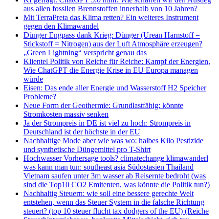
aus allen fossilen Brennstoffen innerhalb von 10 Jahren?
Mit TerraPreta das Klima retten? Ein weiteres Instrument
gegen den Klimawandel
Dünger Engpass dank Krieg: Dünger (Urean Harnstoff =
Stickstoff = Nitrogen) aus der Luft Atmosphäre erzeugen?
„Green Lightning“ verspricht genau das
Klientel Politik von Reiche für Reiche: Kampf der Energien,
Wie ChatGPT die Energie Krise in EU Europa managen
würde
Eisen: Das ende aller Energie und Wasserstoff H2 Speicher
Probleme?
Neue Form der Geothermie: Grundlastfähig: könnte
Stromkosten massiv senken
Ja der Strompreis in DE ist viel zu hoch: Strompreis in
Deutschland ist der höchste in der EU
Nachhaltige Mode aber wie was wo: halbes Kilo Pestizide
und synthetische Düngemittel pro T-Shirt
Hochwasser Vorhersage tools? climatechange klimawanderl
was kann man tun: southeast asia Südostasien Thailand
Vietnam saufen unter 3m wasser ab Reisernte bedroht (was
sind die Top10 CO2 Emitenten, was könnte die Politik tun?)
Nachhaltig Steuern: wie soll eine bessere gerechte Welt
entstehen, wenn das Steuer System in die falsche Richtung
steuert? (top 10 steuer flucht tax dodgers of the EU) (Reiche