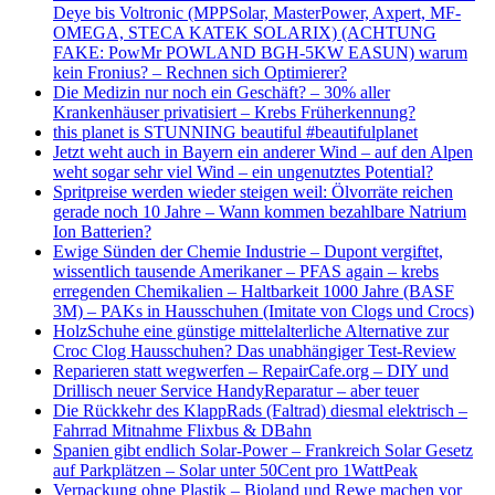
Deye bis Voltronic (MPPSolar, MasterPower, Axpert, MF-
OMEGA, STECA KATEK SOLARIX) (ACHTUNG
FAKE: PowMr POWLAND BGH-5KW EASUN) warum
kein Fronius? – Rechnen sich Optimierer?
Die Medizin nur noch ein Geschäft? – 30% aller
Krankenhäuser privatisiert – Krebs Früherkennung?
this planet is STUNNING beautiful #beautifulplanet
Jetzt weht auch in Bayern ein anderer Wind – auf den Alpen
weht sogar sehr viel Wind – ein ungenutztes Potential?
Spritpreise werden wieder steigen weil: Ölvorräte reichen
gerade noch 10 Jahre – Wann kommen bezahlbare Natrium
Ion Batterien?
Ewige Sünden der Chemie Industrie – Dupont vergiftet,
wissentlich tausende Amerikaner – PFAS again – krebs
erregenden Chemikalien – Haltbarkeit 1000 Jahre (BASF
3M) – PAKs in Hausschuhen (Imitate von Clogs und Crocs)
HolzSchuhe eine günstige mittelalterliche Alternative zur
Croc Clog Hausschuhen? Das unabhängiger Test-Review
Reparieren statt wegwerfen – RepairCafe.org – DIY und
Drillisch neuer Service HandyReparatur – aber teuer
Die Rückkehr des KlappRads (Faltrad) diesmal elektrisch –
Fahrrad Mitnahme Flixbus & DBahn
Spanien gibt endlich Solar-Power – Frankreich Solar Gesetz
auf Parkplätzen – Solar unter 50Cent pro 1WattPeak
Verpackung ohne Plastik – Bioland und Rewe machen vor