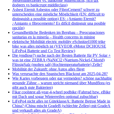
Steuerhinterzieher vs. bankrotte Mittelschicht, rich tax
dodgers vs bankcrupt middleclass)
Asbest Eternit Asbestos oder FibroCement? schwer zu
unterscheiden eine mögliche Möglichkeit (EN: difficult to
distinguish a possible option) ES: ¿Amianto Eternit?
¿Amianto o fibrocemento? Es difícil distinguir una posible
opción)
Gesundheitliche Bedenken im Bergbau – Preocupaciones
sanitarias en la minería – Health concerns in mining
elektrische Mobilität electric mobility eSchnitzel1000 trike
bike was alles möglich ist (VEVEOR eMotor DCHOUSE
LiFePo4 Batterie und Co Test Review)
Die (endlose?) suche nach der Besten Batterie für PV Solar +
was ist eine ZEBRA (NaNiCl2 (Natrium-Nickel-Chlorid)
FlüssigSalz (molten salt) Hochtemperaturbatterie) Zelle?
Mobilität der Zukunft: ohne Autos alles fliegt
Was verursachte den Spanischen Blackout am 2025-04-28?
Wie Karies vorbeugen oder gar vermeiden? schöne nachhaltig
gesunde Zähne – warum spricht niemand über Mundflora (es
gibt auch gute Bakterien)
Fikar coolstest all-year-4-wheel podbike (Fahrrad bzw. eBike
mit Dach und sogar Winterreifen optional zubuchbar)
LiFePo4 nicht alles ist GüteklasseA: Batterie Betrug Made in
China? (China mischt GradeB (schlechte Zellen) mit GradeA
und verkauft alles als GradeA)