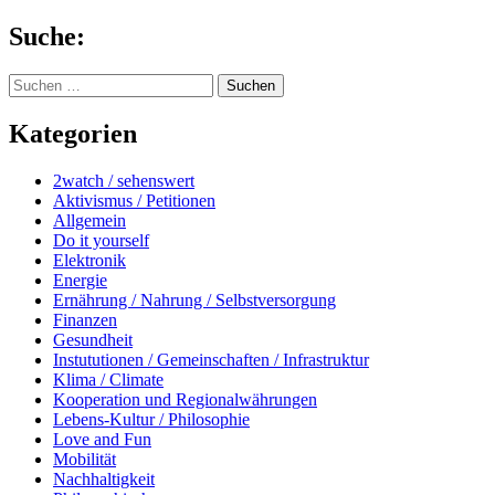
Springe
Suche:
zum
Inhalt
Suchen
nach:
Kategorien
2watch / sehenswert
Aktivismus / Petitionen
Allgemein
Do it yourself
Elektronik
Energie
Ernährung / Nahrung / Selbstversorgung
Finanzen
Gesundheit
Instututionen / Gemeinschaften / Infrastruktur
Klima / Climate
Kooperation und Regionalwährungen
Lebens-Kultur / Philosophie
Love and Fun
Mobilität
Nachhaltigkeit