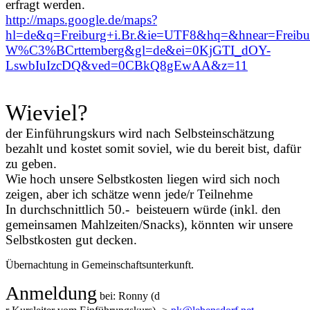
erfragt werden.
http://maps.google.de/maps?
hl=de&q=Freiburg+i.Br.&ie=UTF8&hq=&hnear=Freibu
W%C3%BCrttemberg&gl=de&ei=0KjGTI_dOY-
LswbIuIzcDQ&ved=0CBkQ8gEwAA&z=11
Wieviel?
der Einführungskurs wird nach Selbsteinschätzung
bezahlt und kostet somit soviel, wie du bereit bist, dafür
zu geben.
Wie hoch unsere Selbstkosten liegen wird sich noch
zeigen, aber ich schätze wenn jede/r Teilnehme
In durchschnittlich 50.- beisteuern würde (inkl. den
gemeinsamen Mahlzeiten/Snacks), könnten wir unsere
Selbstkosten gut decken.
Übernachtung in Gemeinschaftsunterkunft.
Anmeldung
bei: Ronny (d