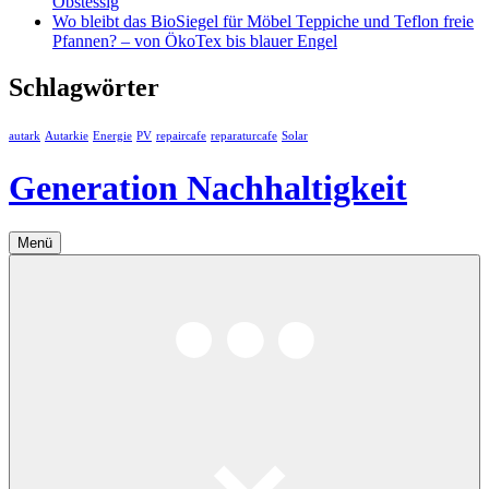
Obstessig
Wo bleibt das BioSiegel für Möbel Teppiche und Teflon freie
Pfannen? – von ÖkoTex bis blauer Engel
Schlagwörter
autark
Autarkie
Energie
PV
repaircafe
reparaturcafe
Solar
Generation Nachhaltigkeit
Menü