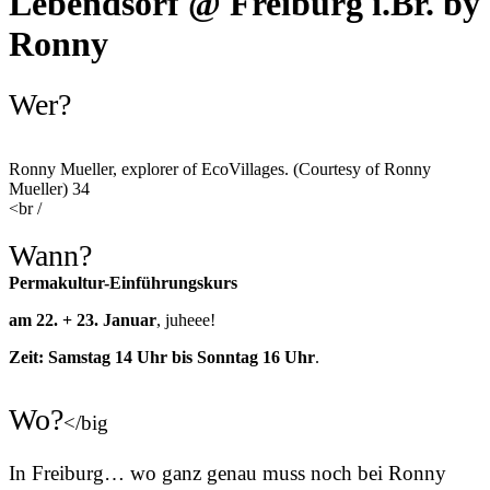
Lebendsorf @ Freiburg i.Br. by
Ronny
Wer?
Ronny Mueller, explorer of EcoVillages. (Courtesy of Ronny
Mueller) 34
<br /
Wann?
Permakultur-Einführungskurs
am 22. + 23. Januar
, juheee!
Zeit: Samstag 14 Uhr bis Sonntag 16 Uhr
.
Wo?
</big
In Freiburg… wo ganz genau muss noch bei Ronny