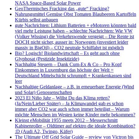
NASA Space-Based Solar Power
GeoThermisches Fracking das „gute“ Fracking?
Nahrungsmittel Gemüse Obst Tomaten Blaubeeren Kartoffeln
Kürbis selbst anbauen
gute Nachrichten: Lithium Batterien + eMotoren könnten bald
viel mehr Leistung haben – schlechte Nachrichten: Wie VW
(Volker Wissing) die Verkehrswende vergeigt – Die Rente ist
DOCH nicht sicher, ausser in: Norwegen (investiert leider
massiv in BigOil) – CO2 neutrale Schiffahrt ist möglich
Bio? Logisch! Biolandwirtschaft – Es geht auch ohne
Glyphosat (Pestizide Insektizide)
Nachhaltig Steuern – Dank Cum-Ex & Co – Pro Kopf
Einkommen in Luxemburg das höchste der Welt =
Deutschland Mittelschicht schrumpft + Krankenkassen sind
leer
Nachhaltige Geldanlage – z.B. in erneuerbare Energie (Wind
und Solar) Genossenschaften
2023 El Niño Jahr – Willst Du das Klima retten?
(Ja/Nein/Lieber Später) – Ja Klimawandel gab es schon
immer aber CO2 war auch schon immer beteiligt – Warum
möchte Menschen im Westen keine Kinder mehr bekommen?
Kleinst eMobilität 1955 meets 2012 – Messerschmitt
Kabinenroller – Oldtimer auf elektro die ideale Kombination?
:D (Audi A2, Twingo, Käfer)
The Ultimate Off Grid Solar Guide – review von Victron bis