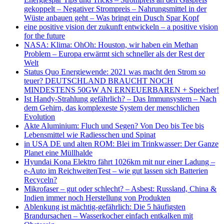
gekoppelt – Negativer Strompreis – Nahrungsmittel in der
Wüste anbauen geht – Was bringt ein Dusch Spar Kopf
eine positive vision der zukunft entwickeln – a positive vision
for the future
NASA: Klima: OhOh: Houston, wir haben ein Methan
Problem – Europa erwärmt sich schneller als der Rest der
Welt
Status Quo Energiewende: 2021 was macht den Strom so
teuer? DEUTSCHLAND BRAUCHT NOCH
MINDESTENS 50GW AN ERNEUERBAREN + Speicher!
Ist Handy-Strahlung gefährlich? – Das Immunsystem – Nach
dem Gehirn, das komplexeste System der menschlichen
Evolution
Akte Aluminium: Fluch und Segen? Von Deo bis Tee bis
Lebensmittel wie Radiesschen und Spinat
in USA DE und alten ROM: Blei im Trinkwasser: Der Ganze
Planet eine Müllhalde
Hyundai Kona Elektro fährt 1026km mit nur einer Ladung –
e-Auto im ReichweitenTest – wie gut lassen sich Batterien
Recyceln?
Mikrofaser – gut oder schlecht? – Asbest: Russland, China &
Indien immer noch Herstellung von Produkten
Ablenkung ist mächtig-gefährlich: Die 5 häufigsten
Brandursachen – Wasserkocher einfach entkalken mit