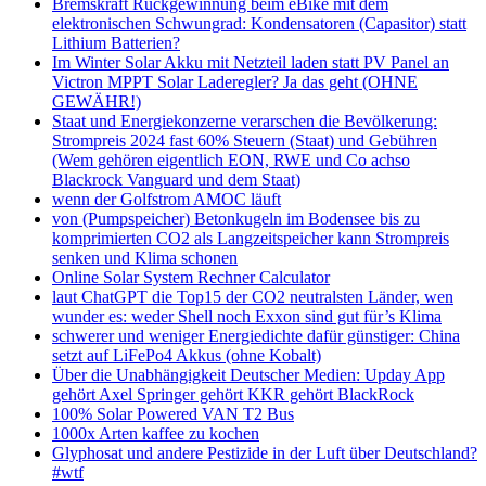
Bremskraft Rückgewinnung beim eBike mit dem
elektronischen Schwungrad: Kondensatoren (Capasitor) statt
Lithium Batterien?
Im Winter Solar Akku mit Netzteil laden statt PV Panel an
Victron MPPT Solar Laderegler? Ja das geht (OHNE
GEWÄHR!)
Staat und Energiekonzerne verarschen die Bevölkerung:
Strompreis 2024 fast 60% Steuern (Staat) und Gebühren
(Wem gehören eigentlich EON, RWE und Co achso
Blackrock Vanguard und dem Staat)
wenn der Golfstrom AMOC läuft
von (Pumpspeicher) Betonkugeln im Bodensee bis zu
komprimierten CO2 als Langzeitspeicher kann Strompreis
senken und Klima schonen
Online Solar System Rechner Calculator
laut ChatGPT die Top15 der CO2 neutralsten Länder, wen
wunder es: weder Shell noch Exxon sind gut für’s Klima
schwerer und weniger Energiedichte dafür günstiger: China
setzt auf LiFePo4 Akkus (ohne Kobalt)
Über die Unabhängigkeit Deutscher Medien: Upday App
gehört Axel Springer gehört KKR gehört BlackRock
100% Solar Powered VAN T2 Bus
1000x Arten kaffee zu kochen
Glyphosat und andere Pestizide in der Luft über Deutschland?
#wtf