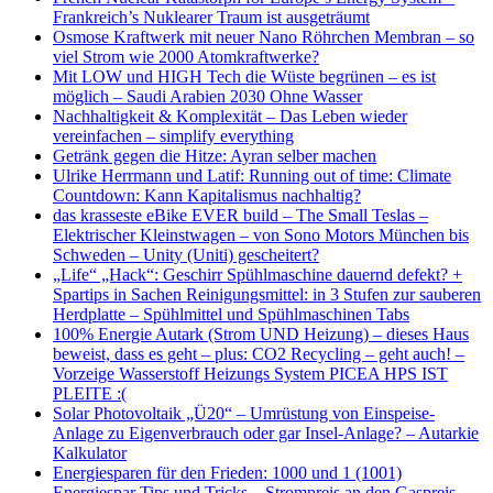
Frankreich’s Nuklearer Traum ist ausgeträumt
Osmose Kraftwerk mit neuer Nano Röhrchen Membran – so
viel Strom wie 2000 Atomkraftwerke?
Mit LOW und HIGH Tech die Wüste begrünen – es ist
möglich – Saudi Arabien 2030 Ohne Wasser
Nachhaltigkeit & Komplexität – Das Leben wieder
vereinfachen – simplify everything
Getränk gegen die Hitze: Ayran selber machen
Ulrike Herrmann und Latif: Running out of time: Climate
Countdown: Kann Kapitalismus nachhaltig?
das krasseste eBike EVER build – The Small Teslas –
Elektrischer Kleinstwagen – von Sono Motors München bis
Schweden – Unity (Uniti) gescheitert?
„Life“ „Hack“: Geschirr Spühlmaschine dauernd defekt? +
Spartips in Sachen Reinigungsmittel: in 3 Stufen zur sauberen
Herdplatte – Spühlmittel und Spühlmaschinen Tabs
100% Energie Autark (Strom UND Heizung) – dieses Haus
beweist, dass es geht – plus: CO2 Recycling – geht auch! –
Vorzeige Wasserstoff Heizungs System PICEA HPS IST
PLEITE :(
Solar Photovoltaik „Ü20“ – Umrüstung von Einspeise-
Anlage zu Eigenverbrauch oder gar Insel-Anlage? – Autarkie
Kalkulator
Energiesparen für den Frieden: 1000 und 1 (1001)
Energiespar Tips und Tricks – Strompreis an den Gaspreis