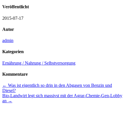
Veröffentlicht
2015-07-17
Autor
admin
Kategorien
Ernährung / Nahrung / Selbstversorgung
Kommentare
Beitrags-
←
Was ist eigentlich so drin in den Abgasen von Benzin und
Diesel?
Navigation
Bio-Landwirt legt sich massivst mit der Agrar-Chemie-Gen-Lobby
an
→