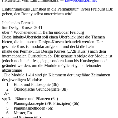
r Kursleiter vom Einführungskurs) ->
pk@lebensdorf.net
Einführungskurs „Einstieg in die Permakultur“ in/bei Freiburg i.Br.
geben, den Ronny selbst unterrichten wird.
Inhalte des Permak
ltur Design Kurses 2011
über 4 Wochenenden in Berlin und/oder Freiburg
Diese Inhalts-Übersicht soll einen Überblick über die Themen
bieten, die in unseren Design-Kursen behandelt werden. Der
gesamte Kurs ist modular aufgebaut und deckt die Lehr
nhalte des Permakultur Design Kurses („72h-Kurs“) nach dem
internationalen Curriculum ab. Die genaue Abfolge der Module ist
jedoch noch nicht festgelegt, sondern kann bis Kursbeginn noch
geändert werden, um die Module möglichst gut aufeinander
abzustimme
. Die Module 1 -14 sind (in Klammern der ungefähre Zeitrahmen
des jeweiligen Moduls):
1. Ethik und Philosophie (3h)
2. Ökologische Grundbegriffe (3h)
&n
sp; 3. Bäume und Pflanzen (6h)
4. Planungskonzepte (PK-Prinzipien) (6h)
5. Planungsmethoden (6h)
6. Muster, En
rgien und Systeme (6h)