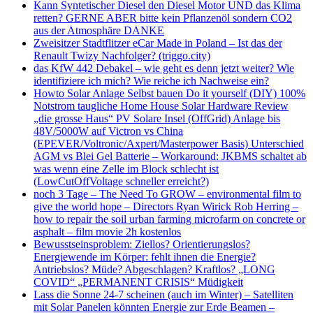
Kann Syntetischer Diesel den Diesel Motor UND das Klima
retten? GERNE ABER bitte kein Pflanzenöl sondern CO2
aus der Atmosphäre DANKE
Zweisitzer Stadtflitzer eCar Made in Poland – Ist das der
Renault Twizy Nachfolger? (triggo.city)
das KfW 442 Debakel – wie geht es denn jetzt weiter? Wie
identifiziere ich mich? Wie reiche ich Nachweise ein?
Howto Solar Anlage Selbst bauen Do it yourself (DIY) 100%
Notstrom taugliche Home House Solar Hardware Review
„die grosse Haus“ PV Solare Insel (OffGrid) Anlage bis
48V/5000W auf Victron vs China
(EPEVER/Voltronic/Axpert/Masterpower Basis) Unterschied
AGM vs Blei Gel Batterie – Workaround: JKBMS schaltet ab
was wenn eine Zelle im Block schlecht ist
(LowCutOffVoltage schneller erreicht?)
noch 3 Tage – The Need To GROW – environmental film to
give the world hope – Directors Ryan Wirick Rob Herring –
how to repair the soil urban farming microfarm on concrete or
asphalt – film movie 2h kostenlos
Bewusstseinsproblem: Ziellos? Orientierungslos?
Energiewende im Körper: fehlt ihnen die Energie?
Antriebslos? Müde? Abgeschlagen? Kraftlos? „LONG
COVID“ „PERMANENT CRISIS“ Müdigkeit
Lass die Sonne 24-7 scheinen (auch im Winter) – Satelliten
mit Solar Panelen könnten Energie zur Erde Beamen –