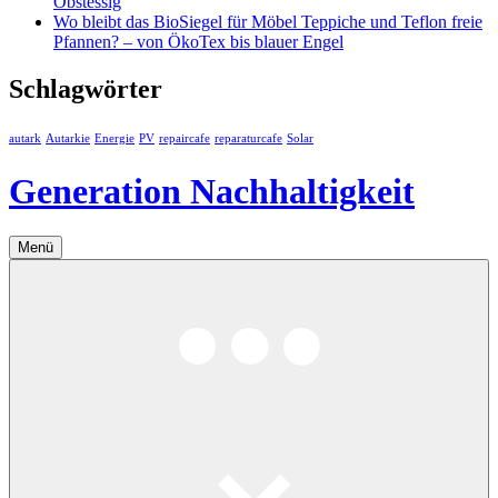
Obstessig
Wo bleibt das BioSiegel für Möbel Teppiche und Teflon freie
Pfannen? – von ÖkoTex bis blauer Engel
Schlagwörter
autark
Autarkie
Energie
PV
repaircafe
reparaturcafe
Solar
Generation Nachhaltigkeit
Menü