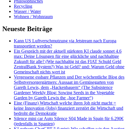
Philosophisches
Recycling
Wasser / Water
Wohnen / Wohnraum
Neueste Beiträge
Kann US Luftverschmutzung via Jetstream nach Europa
transportiert werden?
Ein Gespräch mit der aktuell stärksten KI claude sonnet 4.6
max: Deine Lösungen für eine glückliche und nachhaltige
Zukunft für alle? (Wie nachhaltig ist das FIAT Schuld Geld
ZentralBank System?) Was ist Geld? und: Warum Geld ohne
Gemeinschaft nichts wert ist
Vergessene essbare Pflanzen und Der wöchentliche Blog des
Selbstversorgergärtners: Aussaat im Gemüsegarten von
Gareth Lewis, dem „Hackenbauern“ (The Subsistence
Gardener Weekly Blog: Sowing Seeds in the Vegetable
Garden by Gareth Lewis the „hoe Farmer“)
Eine (Finanz) Wirtschaft welche ihren Job nicht macht =
keine Innovation (Jobs) finanziert zerstört die Wirtschaft und
bedroht die Demokratie
Silence mini car Auto Silence S04 Made in Spain für 6.290€
(jedenfalls in Spanien)
KI gefragt: ChatGPT 5.0 mini: Wie schaffen wir den Austieg