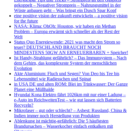
gekoppelt – Negativer Strompreis – Nahrungsmittel in der
Wüste anbauen geht – Was bringt ein Dusch Spar Kopf
eine positive vision der zukunft entwickeln – a positive vision
for the future
NASA: Klima: OhOh: Houston, wir haben ein Methan
Problem – Europa erwärmt sich schneller als der Rest der
Welt
Status Quo Energiewende: 2021 was macht den Strom so
teuer? DEUTSCHLAND BRAUCHT NOCH
MINDESTENS 50GW AN ERNEUERBAREN + Speicher!
Ist Handy-Strahlung gefährlich? – Das Immunsystem – Nach
dem Gehirn, das komplexeste System der menschlichen
Evolution
Akte Aluminium: Fluch und Segen? Von Deo bis Tee bis
Lebensmittel wie Radiesschen und Spinat
in USA DE und alten ROM: Blei im Trinkwasser: Der Ganze
Planet eine Müllhalde
Hyundai Kona Elektro fährt 1026km mit nur einer Ladung –
e-Auto im ReichweitenTest – wie gut lassen sich Batterien
Recyceln?
Mikrofaser – gut oder schlecht? – Asbest: Russland, China &
Indien immer noch Herstellung von Produkten
Ablenkung ist mächtig-gefährlich: Die 5 häufigsten
Brandursachen – Wasserkocher einfach entkalken mit