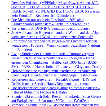
Deye bis Voltronic (MPPSolar, MasterPower, Axpert, MF-
OMEGA, STECA KATEK SOLARIX) (ACHTUNG
FAKE: PowMr POWLAND BGH-5KW EASUN) warum
kein Fronius? – Rechnen sich Optimierer?
Die Medizin nur noch ein Geschäft? – 30% aller
Krankenhäuser privatisiert – Krebs Früherkennung?
this planet is STUNNING beautiful #beautifulplanet
Jetzt weht auch in Bayern ein anderer Wind – auf den Alpen
weht sogar sehr viel Wind – ein ungenutztes Potential?
Spritpreise werden wieder steigen weil: Ölvorräte reichen
gerade noch 10 Jahre – Wann kommen bezahlbare Natrium
Ion Batterien?
Ewige Sünden der Chemie Industrie – Dupont vergiftet,
wissentlich tausende Amerikaner – PFAS again – krebs
erregenden Chemikalien – Haltbarkeit 1000 Jahre (BASF
3M) – PAKs in Hausschuhen (Imitate von Clogs und Crocs)
HolzSchuhe eine günstige mittelalterliche Alternative zur
Croc Clog Hausschuhen? Das unabhängiger Test-Review
Reparieren statt wegwerfen – RepairCafe.org – DIY und
Drillisch neuer Service HandyReparatur – aber teuer
Die Rückkehr des KlappRads (Faltrad) diesmal elektrisch –
Fahrrad Mitnahme Flixbus & DBahn
Spanien gibt endlich Solar-Power – Frankreich Solar Gesetz
auf Parkplätzen – Solar unter 50Cent pro 1WattPeak
Verpackung ohne Plastik – Bioland und Rewe machen vor