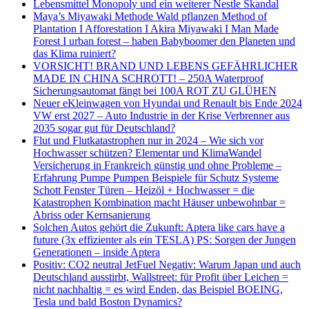
Lebensmittel Monopoly und ein weiterer Nestle Skandal
Maya’s Miyawaki Methode Wald pflanzen Method of
Plantation I Afforestation I Akira Miyawaki I Man Made
Forest I urban forest – haben Babyboomer den Planeten und
das Klima ruiniert?
VORSICHT! BRAND UND LEBENS GEFÄHRLICHER
MADE IN CHINA SCHROTT! – 250A Waterproof
Sicherungsautomat fängt bei 100A ROT ZU GLÜHEN
Neuer eKleinwagen von Hyundai und Renault bis Ende 2024
VW erst 2027 – Auto Industrie in der Krise Verbrenner aus
2035 sogar gut für Deutschland?
Flut und Flutkatastrophen nur in 2024 – Wie sich vor
Hochwasser schützen? Elementar und KlimaWandel
Versicherung in Frankreich günstig und ohne Probleme –
Erfahrung Pumpe Pumpen Beispiele für Schutz Systeme
Schott Fenster Türen – Heizöl + Hochwasser = die
Katastrophen Kombination macht Häuser unbewohnbar =
Abriss oder Kernsanierung
Solchen Autos gehört die Zukunft: Aptera like cars have a
future (3x effizienter als ein TESLA) PS: Sorgen der Jungen
Generationen – inside Aptera
Positiv: CO2 neutral JetFuel Negativ: Warum Japan und auch
Deutschland ausstirbt, Wallstreet: für Profit über Leichen =
nicht nachhaltig = es wird Enden, das Beispiel BOEING,
Tesla und bald Boston Dynamics?