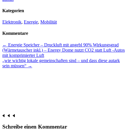
Kategorien
Elektronik
,
Energie
,
Mobilität
Kommentare
Beitrags-
←
Energie Speicher – Druckluft mit angebl 90% Wirkungsgrad
(Wärmetauscher inkl.) – Energy Dome nutzt CO2 statt Luft -Autos
Navigation
mit komprimierter Luft
„wie wichtig lokale gemeinschaften sind – und dass diese autark
sein müssen“
→
Schreibe einen Kommentar