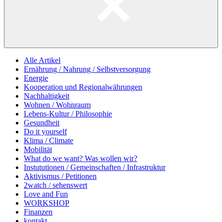
Alle Artikel
Ernährung / Nahrung / Selbstversorgung
Energie
Kooperation und Regionalwährungen
Nachhaltigkeit
Wohnen / Wohnraum
Lebens-Kultur / Philosophie
Gesundheit
Do it yourself
Klima / Climate
Mobilität
What do we want? Was wollen wir?
Instututionen / Gemeinschaften / Infrastruktur
Aktivismus / Petitionen
2watch / sehenswert
Love and Fun
WORKSHOP
Finanzen
kontakt