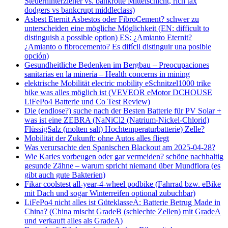
Steuerhinterzieher vs. bankrotte Mittelschicht, rich tax
dodgers vs bankcrupt middleclass)
Asbest Eternit Asbestos oder FibroCement? schwer zu
unterscheiden eine mögliche Möglichkeit (EN: difficult to
distinguish a possible option) ES: ¿Amianto Eternit?
¿Amianto o fibrocemento? Es difícil distinguir una posible
opción)
Gesundheitliche Bedenken im Bergbau – Preocupaciones
sanitarias en la minería – Health concerns in mining
elektrische Mobilität electric mobility eSchnitzel1000 trike
bike was alles möglich ist (VEVEOR eMotor DCHOUSE
LiFePo4 Batterie und Co Test Review)
Die (endlose?) suche nach der Besten Batterie für PV Solar +
was ist eine ZEBRA (NaNiCl2 (Natrium-Nickel-Chlorid)
FlüssigSalz (molten salt) Hochtemperaturbatterie) Zelle?
Mobilität der Zukunft: ohne Autos alles fliegt
Was verursachte den Spanischen Blackout am 2025-04-28?
Wie Karies vorbeugen oder gar vermeiden? schöne nachhaltig
gesunde Zähne – warum spricht niemand über Mundflora (es
gibt auch gute Bakterien)
Fikar coolstest all-year-4-wheel podbike (Fahrrad bzw. eBike
mit Dach und sogar Winterreifen optional zubuchbar)
LiFePo4 nicht alles ist GüteklasseA: Batterie Betrug Made in
China? (China mischt GradeB (schlechte Zellen) mit GradeA
und verkauft alles als GradeA)