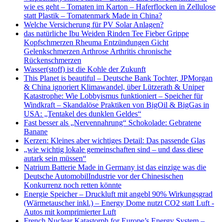
wie es geht – Tomaten im Karton – Haferflocken in Zellulose
statt Plastik – Tomatenmark Made in China?
Welche Versicherung für PV Solar Anlagen?
das natürliche Ibu Weiden Rinden Tee Fieber Grippe
Kopfschmerzen Rheuma Entzündungen Gicht
Gelenkschmerzen Arthrose Arthritis chronische
Rückenschmerzen
Wasser(stoff) ist die Kohle der Zukunft
This Planet is beautiful – Deutsche Bank Tochter, JPMorgan
& China ignoriert Klimawandel, über Lützerath & Uniper
Katastrophe: Wie Lobbyismus funktioniert – Speicher für
Windkraft – Skandalöse Praktiken von BigOil & BigGas in
USA: „Tentakel des dunklen Geldes“
Fast besser als „Nervennahrung“ Schokolade: Gebratene
Banane
Kerzen: Kleines aber wichtiges Detail: Das passende Glas
„wie wichtig lokale gemeinschaften sind – und dass diese
autark sein müssen“
Natrium Batterie Made in Germany ist das einzige was die
Deutsche AutomobilIndustrie vor der Chinesischen
Konkurrenz noch retten könnte
Energie Speicher – Druckluft mit angebl 90% Wirkungsgrad
(Wärmetauscher inkl.) – Energy Dome nutzt CO2 statt Luft -
Autos mit komprimierter Luft
French Nuclear Katastorph for Europe’s Energy System –