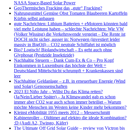
NASA Space-Based Solar Power
GeoThermisches Fracking das „gute“ Fracking?
Nahrungsmittel Gemüse Obst Tomaten Blaubeeren Kartoffeln
Kürbis selbst anbauen
gute Nachrichten: Lithium Batterien + eMotoren könnten bald
viel mehr Leistung haben – schlechte Nachrichten: Wie VW
(Volker Wissing) die Verkehrswende vergeigt – Die Rente ist
DOCH nicht sicher, ausser in: Norwegen (investiert leider
massiv in BigOil) – CO2 neutrale Schiffahrt ist möglich
Bio? Logisch! Biolandwirtschaft – Es geht auch ohne
Glyphosat (Pestizide Insektizide)
Nachhaltig Steuern – Dank Cum-Ex & Co – Pro Kopf
Einkommen in Luxemburg das höchste der Welt =
Deutschland Mittelschicht schrumpft + Krankenkassen sind
leer
Nachhaltige Geldanlage – z.B. in erneuerbare Energie (Wind
und Solar) Genossenschaften
2023 El Niño Jahr – Willst Du das Klima retten?
(Ja/Nein/Lieber Später) – Ja Klimawandel gab es schon
immer aber CO2 war auch schon immer beteiligt – Warum
möchte Menschen im Westen keine Kinder mehr bekommen?
Kleinst eMobilität 1955 meets 2012 – Messerschmitt
Kabinenroller – Oldtimer auf elektro die ideale Kombination?
:D (Audi A2, Twingo, Käfer)
The Ultimate Off Grid Solar Guide – review von Victron bis