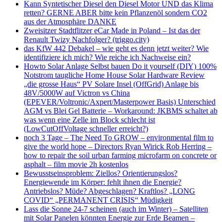
Kann Syntetischer Diesel den Diesel Motor UND das Klima
retten? GERNE ABER bitte kein Pflanzenöl sondern CO2
aus der Atmosphäre DANKE
Zweisitzer Stadtflitzer eCar Made in Poland – Ist das der
Renault Twizy Nachfolger? (triggo.city)
das KfW 442 Debakel – wie geht es denn jetzt weiter? Wie
identifiziere ich mich? Wie reiche ich Nachweise ein?
Howto Solar Anlage Selbst bauen Do it yourself (DIY) 100%
Notstrom taugliche Home House Solar Hardware Review
„die grosse Haus“ PV Solare Insel (OffGrid) Anlage bis
48V/5000W auf Victron vs China
(EPEVER/Voltronic/Axpert/Masterpower Basis) Unterschied
AGM vs Blei Gel Batterie – Workaround: JKBMS schaltet ab
was wenn eine Zelle im Block schlecht ist
(LowCutOffVoltage schneller erreicht?)
noch 3 Tage – The Need To GROW – environmental film to
give the world hope – Directors Ryan Wirick Rob Herring –
how to repair the soil urban farming microfarm on concrete or
asphalt – film movie 2h kostenlos
Bewusstseinsproblem: Ziellos? Orientierungslos?
Energiewende im Körper: fehlt ihnen die Energie?
Antriebslos? Müde? Abgeschlagen? Kraftlos? „LONG
COVID“ „PERMANENT CRISIS“ Müdigkeit
Lass die Sonne 24-7 scheinen (auch im Winter) – Satelliten
mit Solar Panelen könnten Energie zur Erde Beamen –