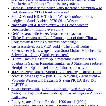
Frankreich’s Nuklearer Traum ist ausgeträumt
Osmose Kraftwerk mit neuer Nano Röhrchen Membran – so
viel Strom wie 2000 Atomkraftwerke?
Mit LOW und HIGH Tech die Wüste begrünen – es ist
möglich – Saudi Arabien 2030 Ohne Wasser
Nachhaltigkeit & Komplexität – Das Leben wieder
vereinfachen – simplify everything
Getränk gegen die Hitze: Ayran selber machen
Ulrike Herrmann und Latif: Running out of time: Climate
Countdown: Kann Kapitalismus nachhaltig?
das krasseste eBike EVER build – The Small Teslas –
Elektrischer Kleinstwagen – von Sono Motors München bis
Schweden – Unity (Uniti) gescheitert?
„Life“ „Hack“: Geschirr Spühlmaschine dauernd defekt? +
Spartips in Sachen Reinigungsmittel: in 3 Stufen zur sauberen
Herdplatte – Spühlmittel und Spühlmaschinen Tabs
100% Energie Autark (Strom UND Heizung) – dieses Haus
beweist, dass es geht – plus: CO2 Recycling – geht auch! –
Vorzeige Wasserstoff Heizungs System PICEA HPS IST
PLEITE :(
Solar Photovoltaik „Ü20“ – Umrüstung von Einspeise-
Anlage zu Eigenverbrauch oder gar Insel-Anlage? – Autarkie
Kalkulator
Energiesparen für den Frieden: 1000 und 1 (1001)
Energiespar Tips und Tricks – Strompreis an den Gaspreis