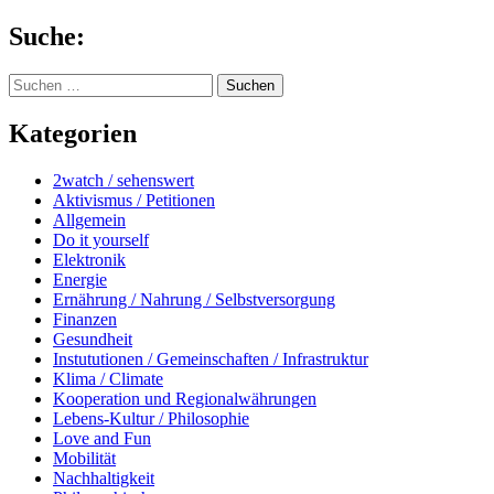
Springe
Suche:
zum
Inhalt
Suchen
nach:
Kategorien
2watch / sehenswert
Aktivismus / Petitionen
Allgemein
Do it yourself
Elektronik
Energie
Ernährung / Nahrung / Selbstversorgung
Finanzen
Gesundheit
Instututionen / Gemeinschaften / Infrastruktur
Klima / Climate
Kooperation und Regionalwährungen
Lebens-Kultur / Philosophie
Love and Fun
Mobilität
Nachhaltigkeit