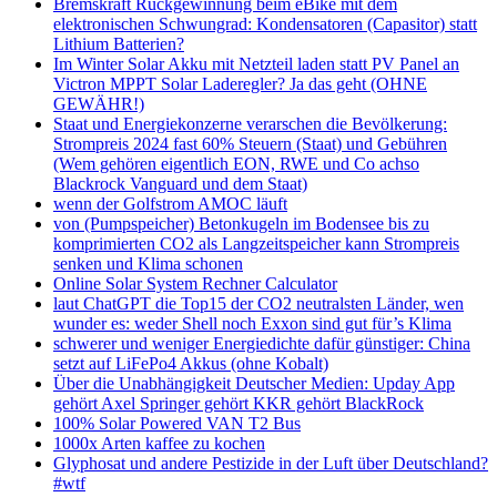
Bremskraft Rückgewinnung beim eBike mit dem
elektronischen Schwungrad: Kondensatoren (Capasitor) statt
Lithium Batterien?
Im Winter Solar Akku mit Netzteil laden statt PV Panel an
Victron MPPT Solar Laderegler? Ja das geht (OHNE
GEWÄHR!)
Staat und Energiekonzerne verarschen die Bevölkerung:
Strompreis 2024 fast 60% Steuern (Staat) und Gebühren
(Wem gehören eigentlich EON, RWE und Co achso
Blackrock Vanguard und dem Staat)
wenn der Golfstrom AMOC läuft
von (Pumpspeicher) Betonkugeln im Bodensee bis zu
komprimierten CO2 als Langzeitspeicher kann Strompreis
senken und Klima schonen
Online Solar System Rechner Calculator
laut ChatGPT die Top15 der CO2 neutralsten Länder, wen
wunder es: weder Shell noch Exxon sind gut für’s Klima
schwerer und weniger Energiedichte dafür günstiger: China
setzt auf LiFePo4 Akkus (ohne Kobalt)
Über die Unabhängigkeit Deutscher Medien: Upday App
gehört Axel Springer gehört KKR gehört BlackRock
100% Solar Powered VAN T2 Bus
1000x Arten kaffee zu kochen
Glyphosat und andere Pestizide in der Luft über Deutschland?
#wtf