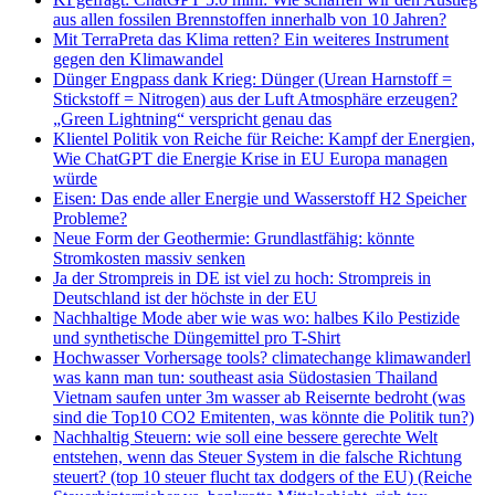
aus allen fossilen Brennstoffen innerhalb von 10 Jahren?
Mit TerraPreta das Klima retten? Ein weiteres Instrument
gegen den Klimawandel
Dünger Engpass dank Krieg: Dünger (Urean Harnstoff =
Stickstoff = Nitrogen) aus der Luft Atmosphäre erzeugen?
„Green Lightning“ verspricht genau das
Klientel Politik von Reiche für Reiche: Kampf der Energien,
Wie ChatGPT die Energie Krise in EU Europa managen
würde
Eisen: Das ende aller Energie und Wasserstoff H2 Speicher
Probleme?
Neue Form der Geothermie: Grundlastfähig: könnte
Stromkosten massiv senken
Ja der Strompreis in DE ist viel zu hoch: Strompreis in
Deutschland ist der höchste in der EU
Nachhaltige Mode aber wie was wo: halbes Kilo Pestizide
und synthetische Düngemittel pro T-Shirt
Hochwasser Vorhersage tools? climatechange klimawanderl
was kann man tun: southeast asia Südostasien Thailand
Vietnam saufen unter 3m wasser ab Reisernte bedroht (was
sind die Top10 CO2 Emitenten, was könnte die Politik tun?)
Nachhaltig Steuern: wie soll eine bessere gerechte Welt
entstehen, wenn das Steuer System in die falsche Richtung
steuert? (top 10 steuer flucht tax dodgers of the EU) (Reiche