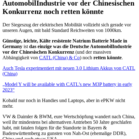
AutomobilIndustrie vor der Chinesischen
Konkurrenz noch retten könnte
Der Siegeszug der elektrischen Mobilität vollzieht sich gerade vor
unseren Augen, mit bald Standard Reichweiten von 1000km.
Günstige, leichte, Kälte resistente
Natrium Batterie Made in
Germany
ist
das einzige was die Deutsche AutomobilIndustrie
vor der Chinesischen Konkurrenz
(und der massiven
Abhängigkeit von
CATL (China) & Co
) noch
retten könnte
.
Auch Tesla experimentiert mit neuen 3.0 Lithium Akkus von CATL
(China)
„Model Y will be available with CATL’s new M3P battery in early
2023“
Kobald nur noch in Handies und Laptops, aber in ePKW nicht
mehr.
VW & Daimler & BWM, eure Wertschöpfung wandert nach China,
weil ihr mindestens bei alternativen Antrieben 50 Jahre geschlafen
habt, mit fatalen folgen für die Standorte in Bayern &
Badenwürttemberg zu gunsten von Nah-Ost (ehemalige DDR),
China und auch etwas USA.