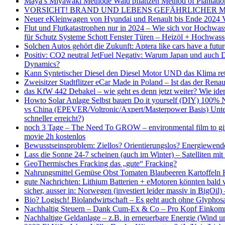
Maya’s Miyawaki Methode Wald pflanzen Method of Plantation 
VORSICHT! BRAND UND LEBENS GEFÄHRLICHER MADE IN
Neuer eKleinwagen von Hyundai und Renault bis Ende 2024 VW 
Flut und Flutkatastrophen nur in 2024 – Wie sich vor Hochwa
für Schutz Systeme Schott Fenster Türen – Heizöl + Hochwas
Solchen Autos gehört die Zukunft: Aptera like cars have a futu
Positiv: CO2 neutral JetFuel Negativ: Warum Japan und auch De
Dynamics?
Kann Syntetischer Diesel den Diesel Motor UND das Klima 
Zweisitzer Stadtflitzer eCar Made in Poland – Ist das der Renau
das KfW 442 Debakel – wie geht es denn jetzt weiter? Wie iden
Howto Solar Anlage Selbst bauen Do it yourself (DIY) 100% 
vs China (EPEVER/Voltronic/Axpert/Masterpower Basis) Unter
schneller erreicht?)
noch 3 Tage – The Need To GROW – environmental film to give 
movie 2h kostenlos
Bewusstseinsproblem: Ziellos? Orientierungslos? Energiew
Lass die Sonne 24-7 scheinen (auch im Winter) – Satelliten 
GeoThermisches Fracking das „gute“ Fracking?
Nahrungsmittel Gemüse Obst Tomaten Blaubeeren Kartoffeln K
gute Nachrichten: Lithium Batterien + eMotoren könnten bald
sicher, ausser in: Norwegen (investiert leider massiv in BigOil)
Bio? Logisch! Biolandwirtschaft – Es geht auch ohne Glyphosat
Nachhaltig Steuern – Dank Cum-Ex & Co – Pro Kopf Einkommen
Nachhaltige Geldanlage – z.B. in erneuerbare Energie (Wind u