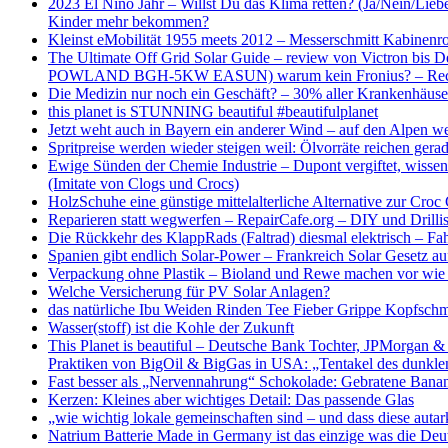
2023 El Niño Jahr – Willst Du das Klima retten? (Ja/Nein/Li
Kinder mehr bekommen?
Kleinst eMobilität 1955 meets 2012 – Messerschmitt Kabinenro
The Ultimate Off Grid Solar Guide – review von Victro
POWLAND BGH-5KW EASUN) warum kein Fronius? – Rechn
Die Medizin nur noch ein Geschäft? – 30% aller Krankenhäuser
this planet is STUNNING beautiful #beautifulplanet
Jetzt weht auch in Bayern ein anderer Wind – auf den Alpen weh
Spritpreise werden wieder steigen weil: Ölvorräte reichen ge
Ewige Sünden der Chemie Industrie – Dupont vergiftet, wiss
(Imitate von Clogs und Crocs)
HolzSchuhe eine günstige mittelalterliche Alternative zur C
Reparieren statt wegwerfen – RepairCafe.org – DIY und Drilli
Die Rückkehr des KlappRads (Faltrad) diesmal elektrisch – 
Spanien gibt endlich Solar-Power – Frankreich Solar Gesetz au
Verpackung ohne Plastik – Bioland und Rewe machen vor wie e
Welche Versicherung für PV Solar Anlagen?
das natürliche Ibu Weiden Rinden Tee Fieber Grippe Kopfsc
Wasser(stoff) ist die Kohle der Zukunft
This Planet is beautiful – Deutsche Bank Tochter, JPMorgan &
Praktiken von BigOil & BigGas in USA: „Tentakel des dunkle
Fast besser als „Nervennahrung“ Schokolade: Gebratene Bana
Kerzen: Kleines aber wichtiges Detail: Das passende Glas
„wie wichtig lokale gemeinschaften sind – und dass diese auta
Natrium Batterie Made in Germany ist das einzige was die Deu