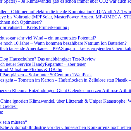
eber Später) – Ja Klimawandel gab es schon immer aber CO2 war auch
ller – Oldtimer auf elektro die ideale Kombination? :D (Audi A2, Twin
n bis Deye bis Voltronic (MPPSolar, MasterPower, Axpert, MF-
en sich Optimierer?
 privatisiert – Krebs Früherkennung?
t sogar sehr viel Wind – ein ungenutztes Potential?
rade noch 10 Jahre – Wann kommen bezahlbare Natrium Ion Batterien?
entlich tausende Amerikaner – PFAS again – krebs erregenden Chemik
roc Clog Hausschuhen? Das unabhängiger Test-Review
sch neuer Service HandyReparatur – aber teuer
Fahrrad Mitnahme Flixbus & DBahn
f Parkplätzen – Solar unter 50Cent pro 1WattPeak
s geht – Tomaten im Karton – Haferflocken in Zellulose statt Plasti
hmerzen Rheuma Entzündungen Gicht Gelenkschmerzen Arthrose Arthri
 China ignoriert Klimawandel, über Lützerath & Uniper Katastrophe: W
n Geldes“
ne
rk sein müssen“
tsche AutomobilIndustrie vor der Chinesischen Konkurrenz noch rette