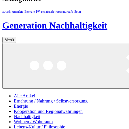
autark
Autarkie
Energie
PV
repaircafe
reparaturcafe
Solar
Generation Nachhaltigkeit
Menü
Alle Artikel
Ernährung / Nahrung / Selbstversorgung
Energie
Kooperation und Regionalwährungen
Nachhaltigkeit
Wohnen / Wohnraum
Lebens-Kultur / Philosophie