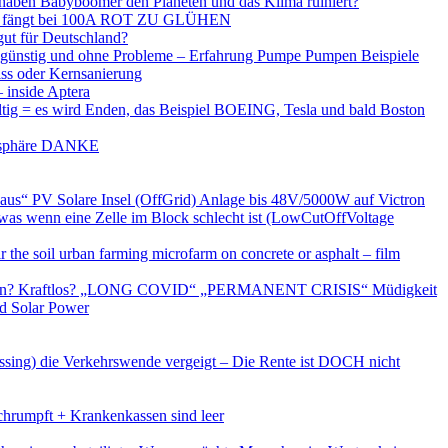
 haben Babyboomer den Planeten und das Klima ruiniert?
fängt bei 100A ROT ZU GLÜHEN
gut für Deutschland?
h günstig und ohne Probleme – Erfahrung Pumpe Pumpen Beispiele
ss oder Kernsanierung
– inside Aptera
haltig = es wird Enden, das Beispiel BOEING, Tesla und bald Boston
mosphäre DANKE
aus“ PV Solare Insel (OffGrid) Anlage bis 48V/5000W auf Victron
as wenn eine Zelle im Block schlecht ist (LowCutOffVoltage
he soil urban farming microfarm on concrete or asphalt – film
eschlagen? Kraftlos? „LONG COVID“ „PERMANENT CRISIS“ Müdigkeit
ed Solar Power
ssing) die Verkehrswende vergeigt – Die Rente ist DOCH nicht
hrumpft + Krankenkassen sind leer