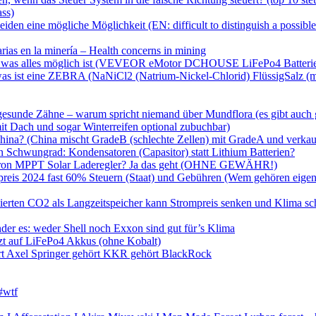
ass)
den eine mögliche Möglichkeit (EN: difficult to distinguish a possibl
ias en la minería – Health concerns in mining
e bike was alles möglich ist (VEVEOR eMotor DCHOUSE LiFePo4 Batter
was ist eine ZEBRA (NaNiCl2 (Natrium-Nickel-Chlorid) FlüssigSalz (mo
gesunde Zähne – warum spricht niemand über Mundflora (es gibt auch 
mit Dach und sogar Winterreifen optional zubuchbar)
China? (China mischt GradeB (schlechte Zellen) mit GradeA und verkauf
Schwungrad: Kondensatoren (Capasitor) statt Lithium Batterien?
Victron MPPT Solar Laderegler? Ja das geht (OHNE GEWÄHR!)
mpreis 2024 fast 60% Steuern (Staat) und Gebühren (Wem gehören ei
erten CO2 als Langzeitspeicher kann Strompreis senken und Klima s
er es: weder Shell noch Exxon sind gut für’s Klima
tzt auf LiFePo4 Akkus (ohne Kobalt)
t Axel Springer gehört KKR gehört BlackRock
#wtf