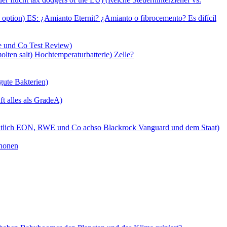
e option) ES: ¿Amianto Eternit? ¿Amianto o fibrocemento? Es difícil
ie und Co Test Review)
lten salt) Hochtemperaturbatterie) Zelle?
gute Bakterien)
t alles als GradeA)
gentlich EON, RWE und Co achso Blackrock Vanguard und dem Staat)
chonen