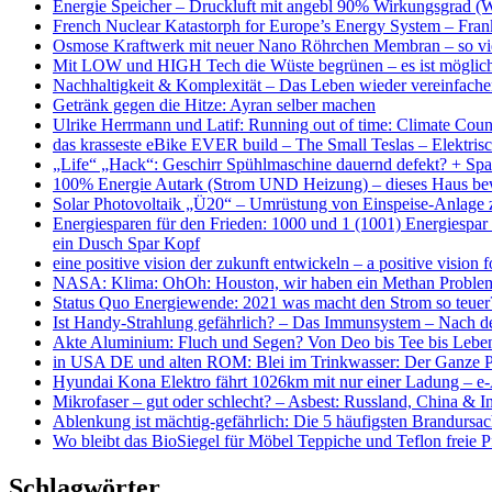
Energie Speicher – Druckluft mit angebl 90% Wirkungsgrad (W
French Nuclear Katastorph for Europe’s Energy System – Frank
Osmose Kraftwerk mit neuer Nano Röhrchen Membran – so vi
Mit LOW und HIGH Tech die Wüste begrünen – es ist möglic
Nachhaltigkeit & Komplexität – Das Leben wieder vereinfachen
Getränk gegen die Hitze: Ayran selber machen
Ulrike Herrmann und Latif: Running out of time: Climate Cou
das krasseste eBike EVER build – The Small Teslas – Elektri
„Life“ „Hack“: Geschirr Spühlmaschine dauernd defekt? + Spar
100% Energie Autark (Strom UND Heizung) – dieses Haus bewe
Solar Photovoltaik „Ü20“ – Umrüstung von Einspeise-Anlage z
Energiesparen für den Frieden: 1000 und 1 (1001) Energiespar 
ein Dusch Spar Kopf
eine positive vision der zukunft entwickeln – a positive vision f
NASA: Klima: OhOh: Houston, wir haben ein Methan Problem –
Status Quo Energiewende: 2021 was macht den Stro
Ist Handy-Strahlung gefährlich? – Das Immunsystem – Nach d
Akte Aluminium: Fluch und Segen? Von Deo bis Tee bis Leben
in USA DE und alten ROM: Blei im Trinkwasser: Der Ganze Pl
Hyundai Kona Elektro fährt 1026km mit nur einer Ladung – e-A
Mikrofaser – gut oder schlecht? – Asbest: Russland, China & 
Ablenkung ist mächtig-gefährlich: Die 5 häufigsten Brandursa
Wo bleibt das BioSiegel für Möbel Teppiche und Teflon freie 
Schlagwörter