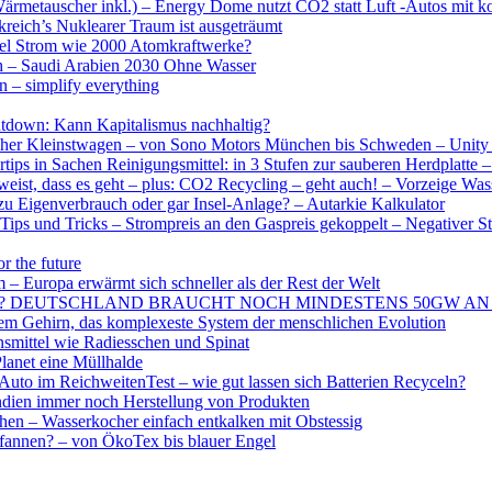
ärmetauscher inkl.) – Energy Dome nutzt CO2 statt Luft -Autos mit k
reich’s Nuklearer Traum ist ausgeträumt
el Strom wie 2000 Atomkraftwerke?
h – Saudi Arabien 2030 Ohne Wasser
 – simplify everything
ntdown: Kann Kapitalismus nachhaltig?
scher Kleinstwagen – von Sono Motors München bis Schweden – Unity (
tips in Sachen Reinigungsmittel: in 3 Stufen zur sauberen Herdplatte
ist, dass es geht – plus: CO2 Recycling – geht auch! – Vorzeige W
u Eigenverbrauch oder gar Insel-Anlage? – Autarkie Kalkulator
Tips und Tricks – Strompreis an den Gaspreis gekoppelt – Negativer S
or the future
 Europa erwärmt sich schneller als der Rest der Welt
m so teuer? DEUTSCHLAND BRAUCHT NOCH MINDESTENS 50GW A
em Gehirn, das komplexeste System der menschlichen Evolution
smittel wie Radiesschen und Spinat
anet eine Müllhalde
uto im ReichweitenTest – wie gut lassen sich Batterien Recyceln?
Indien immer noch Herstellung von Produkten
chen – Wasserkocher einfach entkalken mit Obstessig
Pfannen? – von ÖkoTex bis blauer Engel