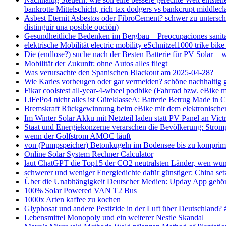
bankrotte Mittelschicht, rich tax dodgers vs bankcrupt middlecl
Asbest Eternit Asbestos oder FibroCement? schwer zu unterschei
distinguir una posible opción)
Gesundheitliche Bedenken im Bergbau – Preocupaciones sanitar
elektrische Mobilität electric mobility eSchnitzel1000 trik
Die (endlose?) suche nach der Besten Batterie für PV Solar + 
Mobilität der Zukunft: ohne Autos alles fliegt
Was verursachte den Spanischen Blackout am 2025-04-28?
Wie Karies vorbeugen oder gar vermeiden? schöne nachhaltig 
Fikar coolstest all-year-4-wheel podbike (Fahrrad bzw. eBike 
LiFePo4 nicht alles ist GüteklasseA: Batterie Betrug Made in 
Bremskraft Rückgewinnung beim eBike mit dem elektronischen 
Im Winter Solar Akku mit Netzteil laden statt PV Panel an 
Staat und Energiekonzerne verarschen die Bevölkerung: Stro
wenn der Golfstrom AMOC läuft
von (Pumpspeicher) Betonkugeln im Bodensee bis zu komprimi
Online Solar System Rechner Calculator
laut ChatGPT die Top15 der CO2 neutralsten Länder, wen wund
schwerer und weniger Energiedichte dafür günstiger: China se
Über die Unabhängigkeit Deutscher Medien: Upday App gehör
100% Solar Powered VAN T2 Bus
1000x Arten kaffee zu kochen
Glyphosat und andere Pestizide in der Luft über Deutschland? 
Lebensmittel Monopoly und ein weiterer Nestle Skandal