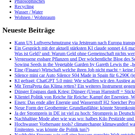
Philosophisches
Recycling
Wasser / Water
Wohnen / Wohnraum
Neueste Beiträge
Kann US Luftverschmutzung via Jetstream nach Europa transpo
Ein Gespräch mit der aktuell stärksten KI claude sonnet 4.6 m
Was ist Geld? und: Warum Geld ohne Gemeinschaft nichts wert
Vergessene essbare Pflanzen und Der wöchentliche Blog des 
Sowing Seeds in the Vegetable Garden by Gareth Lewis the „h
Eine (Finanz) Wirtschaft welche ihren Job nicht macht = keine I
Silence mini car Auto Silence S04 Made in Spain für 6.290€ (je
KI gefragt: ChatGPT 5.0 mini: Wie schaffen wir den Austieg au
Mit TerraPreta das Klima retten? Ein weiteres Instrument geg
Dünger Engpass dank Krieg: Dünger (Urean Harnstoff = Sticks
Klientel Politik von Reiche für Reiche: Kampf der Energien
Eisen: Das ende aller Energie und Wasserstoff H2 Speicher Pr
Neue Form der Geothermie: Grundlastfähig: könnte Stromkost
Ja der Strompreis in DE ist viel zu hoch: Strompreis in Deutsch
Nachhaltige Mode aber wie was wo: halbes Kilo Pestizide und 
Hochwasser Vorhersage tools? climatechange klimawanderl was
Emitenten, was könnte die Politik tun?)
Nachhaltig Steuern: wie soll eine bessere gerechte Welt entsteh