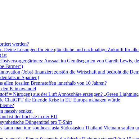
rtiert werden?
ax: Deine Lösungen für eine glückliche und nachhaltige Zukunft für al
 ist
Selbstversorgergärtners: Aussaat im Gemüsegarten von Gareth Lewis,
oe Farmer“)
nnovation (Jobs) finanziert zerstört die Wirtschaft und bedroht die Dem
denfalls in Spanien)
s allen fossilen Brennstoffen innerhalb von 10 Jahren?
en den Klimawandel
toff = Nitrogen) aus der Luft Atmosphäre erzeugen? „Green Lightning“
, Wie ChatGPT die Energie Krise in EU Europa managen würde
obleme?
en massiv senken
land ist der höchste in der EU
synthetische Düngemittel pro T-Shirt
 kann man tun: southeast asia Südostasien Thailand Vietnam saufen u
en, wenn das Steuer System in die falsche Richtung steuert? (top 10 ste