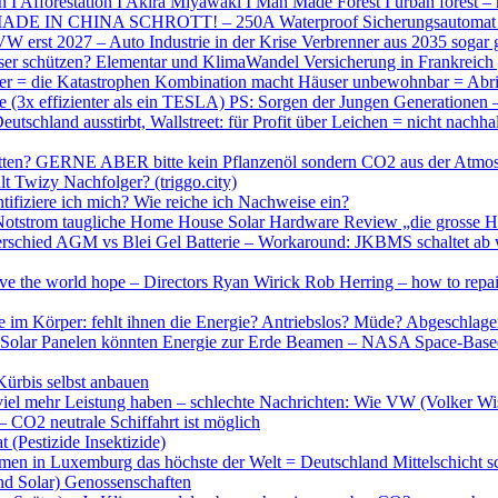
I Afforestation I Akira Miyawaki I Man Made Forest I urban forest –
 CHINA SCHROTT! – 250A Waterproof Sicherungsautomat 
erst 2027 – Auto Industrie in der Krise Verbrenner aus 2035 sogar 
sser schützen? Elementar und KlimaWandel Versicherung in Frankreic
ser = die Katastrophen Kombination macht Häuser unbewohnbar = Abri
re (3x effizienter als ein TESLA) PS: Sorgen der Jungen Generationen 
utschland ausstirbt, Wallstreet: für Profit über Leichen = nicht nach
retten? GERNE ABER bitte kein Pflanzenöl sondern CO2 aus der At
lt Twizy Nachfolger? (triggo.city)
tifiziere ich mich? Wie reiche ich Nachweise ein?
Notstrom taugliche Home House Solar Hardware Review „die grosse H
schied AGM vs Blei Gel Batterie – Workaround: JKBMS schaltet ab w
the world hope – Directors Ryan Wirick Rob Herring – how to repair t
ende im Körper: fehlt ihnen die Energie? Antriebslos? Müde? Abg
mit Solar Panelen könnten Energie zur Erde Beamen – NASA Space-Bas
ürbis selbst anbauen
 viel mehr Leistung haben – schlechte Nachrichten: Wie VW (Volker Wi
 – CO2 neutrale Schiffahrt ist möglich
 (Pestizide Insektizide)
 in Luxemburg das höchste der Welt = Deutschland Mittelschicht sc
nd Solar) Genossenschaften