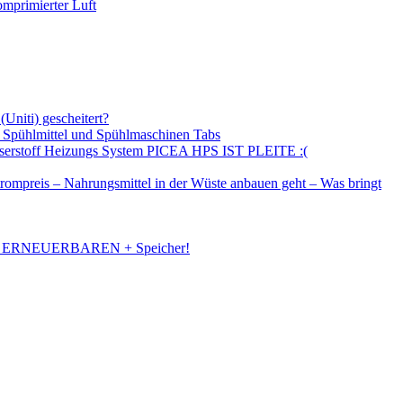
omprimierter Luft
Uniti) gescheitert?
 – Spühlmittel und Spühlmaschinen Tabs
asserstoff Heizungs System PICEA HPS IST PLEITE :(
trompreis – Nahrungsmittel in der Wüste anbauen geht – Was bringt
N ERNEUERBAREN + Speicher!