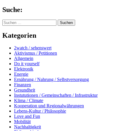
Springe
Suche:
zum
Inhalt
Suchen
nach:
Kategorien
2watch / sehenswert
Aktivismus / Petitionen
Allgemein
Do it yourself
Elektronik
Energie
Ernährung / Nahrung / Selbstversorgung
Finanzen
Gesundheit
Instututionen / Gemeinschaften / Infrastruktur
Klima / Climate
Kooperation und Regionalwährungen
Lebens-Kultur / Philosophie
Love and Fun
Mobilität
Nachhaltigkeit