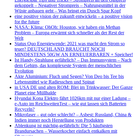
gekoppelt – Negativer Strompreis – Nahrungsmittel in der
Wüste anbauen geht – Was bringt ein Dusch Spar Kopf
eine positive vision der zukunft entwickeln – a positive vision
for the future
NASA: Klima: OhOh: Houston, wir haben ein Methan
Problem – Europa erwärmt sich schneller als der Rest der
Welt
Status Quo Energiewende: 2021 was macht den Strom so
teuer? DEUTSCHLAND BRAUCHT NOCH
MINDESTENS 50GW AN ERNEUERBAREN + Speicher!
Ist Handy-Strahlung gefährlich? – Das Immunsystem – Nach
dem Gehirn, das komplexeste System der menschlichen
Evolution
Akte Aluminium: Fluch und Segen? Von Deo bis Tee bis
Lebensmittel wie Radiesschen und Spinat
in USA DE und alten ROM: Blei im Trinkwasser: Der Ganze
Planet eine Müllhalde
Hyundai Kona Elektro fährt 1026km mit nur einer Ladung –
e-Auto im ReichweitenTest – wie gut lassen sich Batterien
Recyceln?
Mikrofaser – gut oder schlecht? – Asbest: Russland, China &
Indien immer noch Herstellung von Produkten
Ablenkung ist mächtig-gefährlich: Die 5 häufigsten
Brandursachen – Wasserkocher einfach entkalken mit