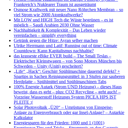
Frankreich’s Nuklearer Traum ist ausgeträumt
Osmose Kraftwerk mit neuer Nano Röhrchen Membran – so
viel Strom wie 2000 Atomkraftwerke?
Mit LOW und HIGH Tech die Wüste begrünen – es ist
möglich – Saudi Arabien 2030 Ohne Wasser
Nachhaltigkeit & Komplexität – Das Leben wieder
vereinfachen – simplify everything
Getränk gegen die Hitze: Ayran selber machen
Ulrike Herrmann und Latif: Running out of time: Climate
Countdown: Kann Kapitalismus nachhaltig?
das krasseste eBike EVER build – The Small Teslas –
Elektrischer Kleinstwagen – von Sono Motors München bis
Schweden – Unity (Uniti) gescheitert?
„Life“ „Hack“: Geschirr Spühlmaschine dauernd defekt? +
Spartips in Sachen Reinigungsmittel: in 3 Stufen zur sauberen
Herdplatte – Spühlmittel und Spühlmaschinen Tabs
100% Energie Autark (Strom UND Heizung) – dieses Haus
beweist, dass es geht – plus: CO2 Recycling – geht auch! –
Vorzeige Wasserstoff Heizungs System PICEA HPS IST
PLEITE :(
Solar Photovoltaik „Ü20“ – Umrüstung von Einspeise-
Anlage zu Eigenverbrauch oder gar Insel-Anlage? – Autarkie
Kalkulator
Energiesparen für den Frieden: 1000 und 1 (1001)
Energiespar Tips und Tricks – Strompreis an den Gaspreis