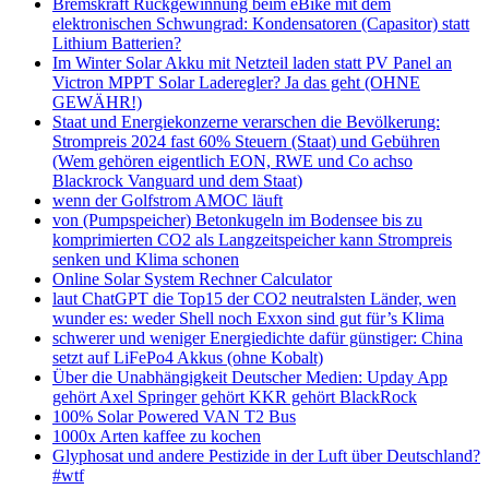
Bremskraft Rückgewinnung beim eBike mit dem
elektronischen Schwungrad: Kondensatoren (Capasitor) statt
Lithium Batterien?
Im Winter Solar Akku mit Netzteil laden statt PV Panel an
Victron MPPT Solar Laderegler? Ja das geht (OHNE
GEWÄHR!)
Staat und Energiekonzerne verarschen die Bevölkerung:
Strompreis 2024 fast 60% Steuern (Staat) und Gebühren
(Wem gehören eigentlich EON, RWE und Co achso
Blackrock Vanguard und dem Staat)
wenn der Golfstrom AMOC läuft
von (Pumpspeicher) Betonkugeln im Bodensee bis zu
komprimierten CO2 als Langzeitspeicher kann Strompreis
senken und Klima schonen
Online Solar System Rechner Calculator
laut ChatGPT die Top15 der CO2 neutralsten Länder, wen
wunder es: weder Shell noch Exxon sind gut für’s Klima
schwerer und weniger Energiedichte dafür günstiger: China
setzt auf LiFePo4 Akkus (ohne Kobalt)
Über die Unabhängigkeit Deutscher Medien: Upday App
gehört Axel Springer gehört KKR gehört BlackRock
100% Solar Powered VAN T2 Bus
1000x Arten kaffee zu kochen
Glyphosat und andere Pestizide in der Luft über Deutschland?
#wtf