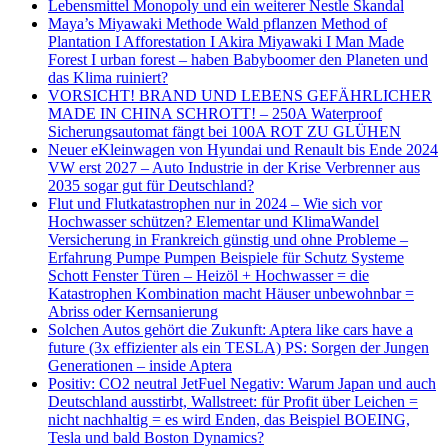
Lebensmittel Monopoly und ein weiterer Nestle Skandal
Maya’s Miyawaki Methode Wald pflanzen Method of
Plantation I Afforestation I Akira Miyawaki I Man Made
Forest I urban forest – haben Babyboomer den Planeten und
das Klima ruiniert?
VORSICHT! BRAND UND LEBENS GEFÄHRLICHER
MADE IN CHINA SCHROTT! – 250A Waterproof
Sicherungsautomat fängt bei 100A ROT ZU GLÜHEN
Neuer eKleinwagen von Hyundai und Renault bis Ende 2024
VW erst 2027 – Auto Industrie in der Krise Verbrenner aus
2035 sogar gut für Deutschland?
Flut und Flutkatastrophen nur in 2024 – Wie sich vor
Hochwasser schützen? Elementar und KlimaWandel
Versicherung in Frankreich günstig und ohne Probleme –
Erfahrung Pumpe Pumpen Beispiele für Schutz Systeme
Schott Fenster Türen – Heizöl + Hochwasser = die
Katastrophen Kombination macht Häuser unbewohnbar =
Abriss oder Kernsanierung
Solchen Autos gehört die Zukunft: Aptera like cars have a
future (3x effizienter als ein TESLA) PS: Sorgen der Jungen
Generationen – inside Aptera
Positiv: CO2 neutral JetFuel Negativ: Warum Japan und auch
Deutschland ausstirbt, Wallstreet: für Profit über Leichen =
nicht nachhaltig = es wird Enden, das Beispiel BOEING,
Tesla und bald Boston Dynamics?