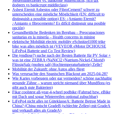
Steuerhinterzieher vs. bankrotte Mittelschicht, rich tax
dodgers vs bankcrupt middleclass)
Asbest Eternit Asbestos oder FibroCement? schwer zu
unterscheiden eine mögliche Möglichkeit (EN: difficult to
distinguish a possible option) ES: ¿Amianto Eternit?
¿Amianto o fibrocemento? Es difícil distinguir una posible
opción)
Gesundheitliche Bedenken im Bergbau – Preocupaciones
sanitarias en la minería – Health concerns in mining
elektrische Mobilität electric mobility eSchnitzel1000 trike
bike was alles möglich ist (VEVEOR eMotor DCHOUSE
LiFePo4 Batterie und Co Test Review)
Die (endlose?) suche nach der Besten Batterie für PV Solar +
was ist eine ZEBRA (NaNiCl2 (Natrium-Nickel-Chlorid)
FlüssigSalz (molten salt) Hochtemperaturbatterie) Zelle?
Mobilität der Zukunft: ohne Autos alles fliegt
Was verursachte den Spanischen Blackout am 2025-04-28?
Wie Karies vorbeugen oder gar vermeiden? schöne nachhaltig
gesunde Zähne – warum spricht niemand über Mundflora (es
gibt auch gute Bakterien)
Fikar coolstest all-year-4-wheel podbike (Fahrrad bzw. eBike
mit Dach und sogar Winterreifen optional zubuchbar)
LiFePo4 nicht alles ist GüteklasseA: Batterie Betrug Made in
China? (China mischt GradeB (schlechte Zellen) mit GradeA
und verkauft alles als GradeA)