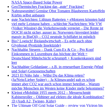
NASA Space-Based Solar Power
GeoThermisches Fracking das „gute“ Fracking?
Nahrungsmittel Gemüse Obst Tomaten Blaubeeren Kartoffeln
Kürbis selbst anbauen
gute Nachrichten: Lithium Batterien + eMotoren könnten bald
viel mehr Leistung haben – schlechte Nachrichten: Wie VW
(Volker Wissing) die Verkehrswende vergeigt – Die Rente ist
DOCH nicht sicher, ausser in: Norwegen (investiert leider
massiv in BigOil) – CO2 neutrale Schiffahrt ist möglich
Bio? Logisch! Biolandwirtschaft – Es geht auch ohne
Glyphosat (Pestizide Insektizide)
Nachhaltig Steuern – Dank Cum-Ex & Co – Pro Kopf
Einkommen in Luxemburg das höchste der Welt =
Deutschland Mittelschicht schrumpft + Krankenkassen sind
leer
Nachhaltige Geldanlage – z.B. in erneuerbare Energie (Wind
und Solar) Genossenschaften
2023 El Niño Jahr – Willst Du das Klima retten?
(Ja/Nein/Lieber Später) – Ja Klimawandel gab es schon
immer aber CO2 war auch schon immer beteiligt – Warum
möchte Menschen im Westen keine Kinder mehr bekommen?
Kleinst eMobilität 1955 meets 2012 – Messerschmitt
Kabinenroller – Oldtimer auf elektro die ideale Kombination?
:D (Audi A2, Twingo, Käfer)
The Ultimate Off Grid Solar Guide – review von Victron bis