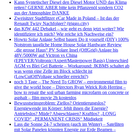
Kann Syntetischer Diesel den Diesel Motor UND das Klima
retten? GERNE ABER bitte kein Pflanzenöl sondern CO2
aus der Atmosphäre DANKE
Zweisitzer Stadtflitzer eCar Made in Poland – Ist das der
Renault Twizy Nachfolger? (triggo.city)
das KfW 442 Debakel – wie geht es denn jetzt weiter? Wie
identifiziere ich mich? Wie reiche ich Nachweise ein?
Howto Solar Anlage Selbst bauen Do it yourself (DIY) 100%
Notstrom taugliche Home House Solar Hardware Review
„die grosse Haus“ PV Solare Insel (OffGrid) Anlage bis
48V/5000W auf Victron vs China
(EPEVER/Voltronic/Axpert/Masterpower Basis) Unterschied
AGM vs Blei Gel Batterie – Workaround: JKBMS schaltet ab
was wenn eine Zelle im Block schlecht ist
(LowCutOffVoltage schneller erreicht?)
noch 3 Tage – The Need To GROW – environmental film to
give the world hope – Directors Ryan Wirick Rob Herring –
how to repair the soil urban farming microfarm on concrete or
asphalt – film movie 2h kostenlos
Bewusstseinsproblem: Ziellos? Orientierungslos?
Energiewende im Körper: fehlt ihnen die Energie?
Antriebslos? Müde? Abgeschlagen? Kraftlos? „LONG
COVID“ „PERMANENT CRISIS“ Müdigkeit
Lass die Sonne 24-7 scheinen (auch im Winter) – Satelliten
mit Solar Panelen könnten Energie zur Erde Beamen –