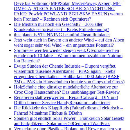
Deye bis Voltronic (MPPSolar, MasterPower, Axpert, MF-
OMEGA, STECA KATEK SOLARIX) (ACHTUNG
FAKE: PowMr POWLAND BGH-5KW EASUN) warum
kein Fronius? – Rechnen sich Optimierer?
Die Medizin nur noch ein Geschäft? – 30% aller
Krankenhäuser privatisiert – Krebs Früherkennung?
this planet is STUNNING beautiful #beautifulplanet
Jetzt weht auch in Bayern ein anderer Wind – auf den Alpen
weht sogar sehr viel Wind – ein ungenutztes Potential?
Spritpreise werden wieder steigen weil: Ölvorräte reichen
gerade noch 10 Jahre – Wann kommen bezahlbare Natrium
Ion Batterien?
Ewige Sünden der Chemie Industrie – Dupont vergiftet,
wissentlich tausende Amerikaner – PFAS again – krebs
erregenden Chemikalien – Haltbarkeit 1000 Jahre (BASF
3M) – PAKs in Hausschuhen (Imitate von Clogs und Crocs)
HolzSchuhe eine günstige mittelalterliche Alternative zur
Croc Clog Hausschuhen? Das unabhängiger Test-Review
Reparieren statt wegwerfen – RepairCafe.org – DIY und
Drillisch neuer Service HandyReparatur – aber teuer
Die Rückkehr des KlappRads (Faltrad) diesmal elektrisch –
Fahrrad Mitnahme Flixbus & DBahn
Spanien gibt endlich Solar-Power – Frankreich Solar Gesetz
auf Parkplätzen – Solar unter 50Cent pro 1WattPeak
Verpackung ohne Plastik – Bioland und Rewe machen vor