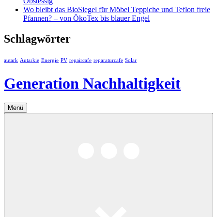
Obstessig
Wo bleibt das BioSiegel für Möbel Teppiche und Teflon freie
Pfannen? – von ÖkoTex bis blauer Engel
Schlagwörter
autark
Autarkie
Energie
PV
repaircafe
reparaturcafe
Solar
Generation Nachhaltigkeit
Menü