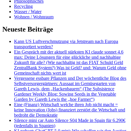
Philosophisches
Recycling
Wasser / Water
Wohnen / Wohnraum
Neueste Beiträge
Kann US Luftverschmutzung via Jetstream nach Europa
transportiert werden?
Ein Gespräch mit der aktuell stärksten KI claude sonnet 4.6
max: Deine Lösungen für eine glückliche und nachhaltige
Zukunft für alle? (Wie nachhaltig ist das FIAT Schuld Geld
ZentralBank System?) Was ist Geld? und: Warum Geld ohne
Gemeinschaft nichts wert ist
Vergessene essbare Pflanzen und Der wöchentliche Blog des
Selbstversorgergärtners: Aussaat im Gemüsegarten von
Gareth Lewis, dem „Hackenbauern“ (The Subsistence
Gardener Weekly Blog: Sowing Seeds in the Vegetable
Garden by Gareth Lewis the „hoe Farmer“)
Eine (Finanz) Wirtschaft welche ihren Job nicht macht =
keine Innovation (Jobs) finanziert zerstört die Wirtschaft und
bedroht die Demokratie
Silence mini car Auto Silence S04 Made in Spain für 6.290€
(jedenfalls in Spanien)
KI gefragt: ChatGPT 5.0 mini: Wie schaffen wir den Austieg