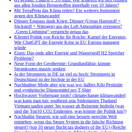
aus allen fossilen Brennstoffen innerhalb von 10 Jahren?
Mit TerraPreta das Klima retten? Ein weiteres Instrument
gegen den Klimawandel
Dünger Engpass dank Krieg: Dünger (Urean Harnstoff =
Stickstoff = Nitrogen) aus der Luft Atmosphäre erzeugen?
„Green Lightning“ verspricht genau das
Klientel Politik von Reiche für Reiche: Kampf der Energien,
Wie ChatGPT die Energie Krise in EU Europa managen
würde
Eisen: Das ende aller Energie und Wasserstoff H2 Speicher
Probleme?
Neue Form der Geothermie: Grundlastfähig: könnte
Stromkosten massiv senken
Ja der Strompreis in DE ist viel zu hoch: Strompreis in
Deutschland ist der höchste in der EU
Nachhaltige Mode aber wie was wo: halbes Kilo Pestizide
und synthetische Düngemittel pro T-Shirt
Hochwasser Vorhersage tools? climatechange klimawanderl
was kann man tun: southeast asia Südostasien Thailand
Vietnam saufen unter 3m wasser ab Reisernte bedroht (was
sind die Top10 CO2 Emitenten, was könnte die Politik tun?)
Nachhaltig Steuern: wie soll eine bessere gerechte Welt
entstehen, wenn das Steuer System in die falsche Richtung
steuert? (top 10 steuer flucht tax dodgers of the EU) (Reiche