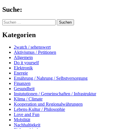
Springe
Suche:
zum
Inhalt
Suchen
nach:
Kategorien
2watch / sehenswert
Aktivismus / Petitionen
Allgemein
Do it yourself
Elektronik
Energie
Ernährung / Nahrung / Selbstversorgung
Finanzen
Gesundheit
Instututionen / Gemeinschaften / Infrastruktur
Klima / Climate
Kooperation und Regionalwährungen
Lebens-Kultur / Philosophie
Love and Fun
Mobilität
Nachhaltigkeit