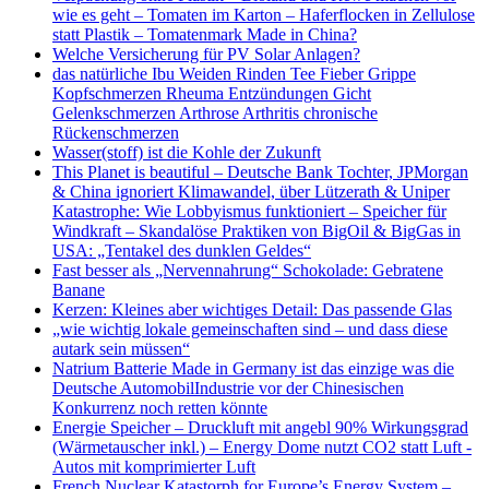
wie es geht – Tomaten im Karton – Haferflocken in Zellulose
statt Plastik – Tomatenmark Made in China?
Welche Versicherung für PV Solar Anlagen?
das natürliche Ibu Weiden Rinden Tee Fieber Grippe
Kopfschmerzen Rheuma Entzündungen Gicht
Gelenkschmerzen Arthrose Arthritis chronische
Rückenschmerzen
Wasser(stoff) ist die Kohle der Zukunft
This Planet is beautiful – Deutsche Bank Tochter, JPMorgan
& China ignoriert Klimawandel, über Lützerath & Uniper
Katastrophe: Wie Lobbyismus funktioniert – Speicher für
Windkraft – Skandalöse Praktiken von BigOil & BigGas in
USA: „Tentakel des dunklen Geldes“
Fast besser als „Nervennahrung“ Schokolade: Gebratene
Banane
Kerzen: Kleines aber wichtiges Detail: Das passende Glas
„wie wichtig lokale gemeinschaften sind – und dass diese
autark sein müssen“
Natrium Batterie Made in Germany ist das einzige was die
Deutsche AutomobilIndustrie vor der Chinesischen
Konkurrenz noch retten könnte
Energie Speicher – Druckluft mit angebl 90% Wirkungsgrad
(Wärmetauscher inkl.) – Energy Dome nutzt CO2 statt Luft -
Autos mit komprimierter Luft
French Nuclear Katastorph for Europe’s Energy System –