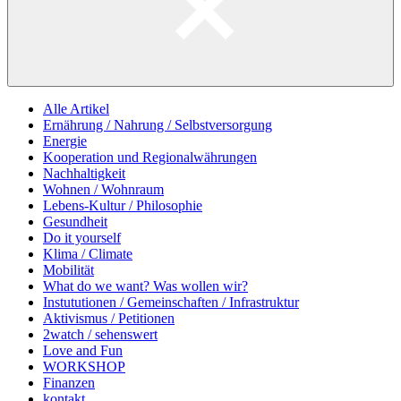
Alle Artikel
Ernährung / Nahrung / Selbstversorgung
Energie
Kooperation und Regionalwährungen
Nachhaltigkeit
Wohnen / Wohnraum
Lebens-Kultur / Philosophie
Gesundheit
Do it yourself
Klima / Climate
Mobilität
What do we want? Was wollen wir?
Instututionen / Gemeinschaften / Infrastruktur
Aktivismus / Petitionen
2watch / sehenswert
Love and Fun
WORKSHOP
Finanzen
kontakt