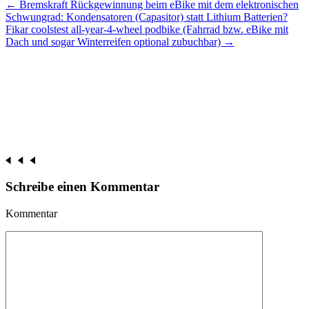
Beitrags-
←
Bremskraft Rückgewinnung beim eBike mit dem elektronischen
Schwungrad: Kondensatoren (Capasitor) statt Lithium Batterien?
Navigation
Fikar coolstest all-year-4-wheel podbike (Fahrrad bzw. eBike mit
Dach und sogar Winterreifen optional zubuchbar)
→
Schreibe einen Kommentar
Kommentar