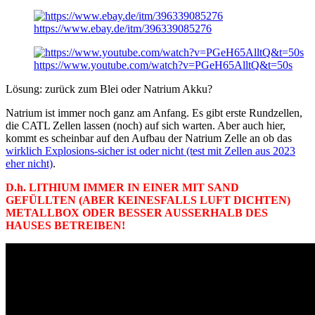
https://www.ebay.de/itm/396339085276
https://www.youtube.com/watch?v=PGeH65AlltQ&t=50s
Lösung: zurück zum Blei oder Natrium Akku?
Natrium ist immer noch ganz am Anfang. Es gibt erste Rundzellen,
die CATL Zellen lassen (noch) auf sich warten. Aber auch hier,
kommt es scheinbar auf den Aufbau der Natrium Zelle an ob das
wirklich Explosions-sicher ist oder nicht (test mit Zellen aus 2023
eher nicht)
.
D.h. LITHIUM IMMER IN EINER MIT SAND
GEFÜLLTEN (ABER KEINESFALLS LUFT DICHTEN)
METALLBOX ODER BESSER AUSSERHALB DES
HAUSES BETREIBEN!