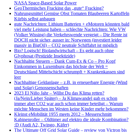
NASA Space-Based Solar Power
GeoThermisches Fracking das „gute“ Fracking?
Nahrungsmittel Gemüse Obst Tomaten Blaubeeren Kartoffeln
Kürbis selbst anbauen
gute Nachrichten: Lithium Batterien + eMotoren könnten bald
viel mehr Leistung haben – schlechte Nachrichten: Wie VW
(Volker Wissing) die Verkehrswende vergeigt – Die Rente ist
DOCH nicht sicher, ausser in: Norwegen (investiert leider
massiv in BigOil) – CO2 neutrale Schiffahrt ist möglich
Bio? Logisch! Biolandwirtschaft – Es geht auch ohne
Glyphosat (Pestizide Insektizide)
Nachhaltig Steuern – Dank Cum-Ex & Co – Pro Kopf
Einkommen in Luxemburg das höchste der Welt =
Deutschland Mittelschicht schrumpft + Krankenkassen sind
leer
Nachhaltige Geldanlage – z.B. in erneuerbare Energie (Wind
und Solar) Genossenschaften
2023 El Niño Jahr – Willst Du das Klima retten?
(Ja/Nein/Lieber Später) – Ja Klimawandel gab es schon
immer aber CO2 war auch schon immer beteiligt – Warum
möchte Menschen im Westen keine Kinder mehr bekommen?
Kleinst eMobilität 1955 meets 2012 – Messerschmitt
Kabinenroller – Oldtimer auf elektro die ideale Kombination?
:D (Audi A2, Twingo, Käfer)
The Ultimate Off Grid Solar Guide – review von Victron bis