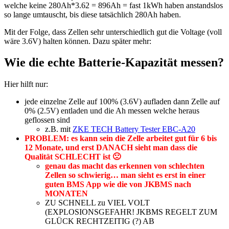
welche keine 280Ah*3.62 = 896Ah = fast 1kWh haben anstandslos
so lange umtauscht, bis diese tatsächlich 280Ah haben.
Mit der Folge, dass Zellen sehr unterschiedlich gut die Voltage (voll
wäre 3.6V) halten können. Dazu später mehr:
Wie die echte Batterie-Kapazität messen?
Hier hilft nur:
jede einzelne Zelle auf 100% (3.6V) aufladen dann Zelle auf
0% (2.5V) entladen und die Ah messen welche heraus
geflossen sind
z.B. mit
ZKE TECH Battery Tester EBC-A20
PROBLEM: es kann sein die Zelle arbeitet gut für 6 bis
12 Monate, und erst DANACH sieht man dass die
Qualität SCHLECHT ist 🙁
genau das macht das erkennen von schlechten
Zellen so schwierig… man sieht es erst in einer
guten BMS App wie die von JKBMS nach
MONATEN
ZU SCHNELL zu VIEL VOLT
(EXPLOSIONSGEFAHR! JKBMS REGELT ZUM
GLÜCK RECHTZEITIG (?) AB