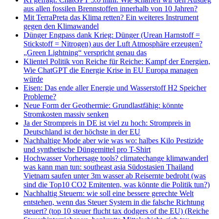
aus allen fossilen Brennstoffen innerhalb von 10 Jahren?
Mit TerraPreta das Klima retten? Ein weiteres Instrument
gegen den Klimawandel
Dünger Engpass dank Krieg: Dünger (Urean Harnstoff =
Stickstoff = Nitrogen) aus der Luft Atmosphäre erzeugen?
„Green Lightning“ verspricht genau das
Klientel Politik von Reiche für Reiche: Kampf der Energien,
Wie ChatGPT die Energie Krise in EU Europa managen
würde
Eisen: Das ende aller Energie und Wasserstoff H2 Speicher
Probleme?
Neue Form der Geothermie: Grundlastfähig: könnte
Stromkosten massiv senken
Ja der Strompreis in DE ist viel zu hoch: Strompreis in
Deutschland ist der höchste in der EU
Nachhaltige Mode aber wie was wo: halbes Kilo Pestizide
und synthetische Düngemittel pro T-Shirt
Hochwasser Vorhersage tools? climatechange klimawanderl
was kann man tun: southeast asia Südostasien Thailand
Vietnam saufen unter 3m wasser ab Reisernte bedroht (was
sind die Top10 CO2 Emitenten, was könnte die Politik tun?)
Nachhaltig Steuern: wie soll eine bessere gerechte Welt
entstehen, wenn das Steuer System in die falsche Richtung
steuert? (top 10 steuer flucht tax dodgers of the EU) (Reiche