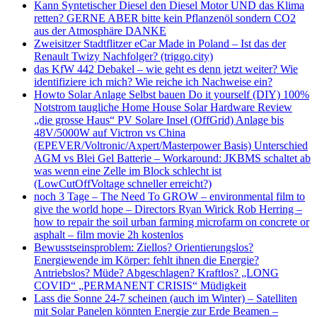
Kann Syntetischer Diesel den Diesel Motor UND das Klima
retten? GERNE ABER bitte kein Pflanzenöl sondern CO2
aus der Atmosphäre DANKE
Zweisitzer Stadtflitzer eCar Made in Poland – Ist das der
Renault Twizy Nachfolger? (triggo.city)
das KfW 442 Debakel – wie geht es denn jetzt weiter? Wie
identifiziere ich mich? Wie reiche ich Nachweise ein?
Howto Solar Anlage Selbst bauen Do it yourself (DIY) 100%
Notstrom taugliche Home House Solar Hardware Review
„die grosse Haus“ PV Solare Insel (OffGrid) Anlage bis
48V/5000W auf Victron vs China
(EPEVER/Voltronic/Axpert/Masterpower Basis) Unterschied
AGM vs Blei Gel Batterie – Workaround: JKBMS schaltet ab
was wenn eine Zelle im Block schlecht ist
(LowCutOffVoltage schneller erreicht?)
noch 3 Tage – The Need To GROW – environmental film to
give the world hope – Directors Ryan Wirick Rob Herring –
how to repair the soil urban farming microfarm on concrete or
asphalt – film movie 2h kostenlos
Bewusstseinsproblem: Ziellos? Orientierungslos?
Energiewende im Körper: fehlt ihnen die Energie?
Antriebslos? Müde? Abgeschlagen? Kraftlos? „LONG
COVID“ „PERMANENT CRISIS“ Müdigkeit
Lass die Sonne 24-7 scheinen (auch im Winter) – Satelliten
mit Solar Panelen könnten Energie zur Erde Beamen –