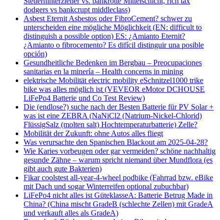
Steuerhinterzieher vs. bankrotte Mittelschicht, rich tax
dodgers vs bankcrupt middleclass)
Asbest Eternit Asbestos oder FibroCement? schwer zu
unterscheiden eine mögliche Möglichkeit (EN: difficult to
distinguish a possible option) ES: ¿Amianto Eternit?
¿Amianto o fibrocemento? Es difícil distinguir una posible
opción)
Gesundheitliche Bedenken im Bergbau – Preocupaciones
sanitarias en la minería – Health concerns in mining
elektrische Mobilität electric mobility eSchnitzel1000 trike
bike was alles möglich ist (VEVEOR eMotor DCHOUSE
LiFePo4 Batterie und Co Test Review)
Die (endlose?) suche nach der Besten Batterie für PV Solar +
was ist eine ZEBRA (NaNiCl2 (Natrium-Nickel-Chlorid)
FlüssigSalz (molten salt) Hochtemperaturbatterie) Zelle?
Mobilität der Zukunft: ohne Autos alles fliegt
Was verursachte den Spanischen Blackout am 2025-04-28?
Wie Karies vorbeugen oder gar vermeiden? schöne nachhaltig
gesunde Zähne – warum spricht niemand über Mundflora (es
gibt auch gute Bakterien)
Fikar coolstest all-year-4-wheel podbike (Fahrrad bzw. eBike
mit Dach und sogar Winterreifen optional zubuchbar)
LiFePo4 nicht alles ist GüteklasseA: Batterie Betrug Made in
China? (China mischt GradeB (schlechte Zellen) mit GradeA
und verkauft alles als GradeA)