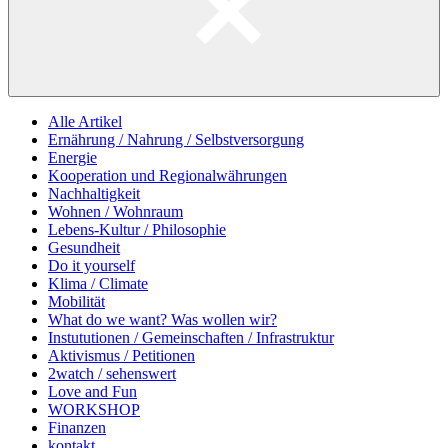
Alle Artikel
Ernährung / Nahrung / Selbstversorgung
Energie
Kooperation und Regionalwährungen
Nachhaltigkeit
Wohnen / Wohnraum
Lebens-Kultur / Philosophie
Gesundheit
Do it yourself
Klima / Climate
Mobilität
What do we want? Was wollen wir?
Instututionen / Gemeinschaften / Infrastruktur
Aktivismus / Petitionen
2watch / sehenswert
Love and Fun
WORKSHOP
Finanzen
kontakt