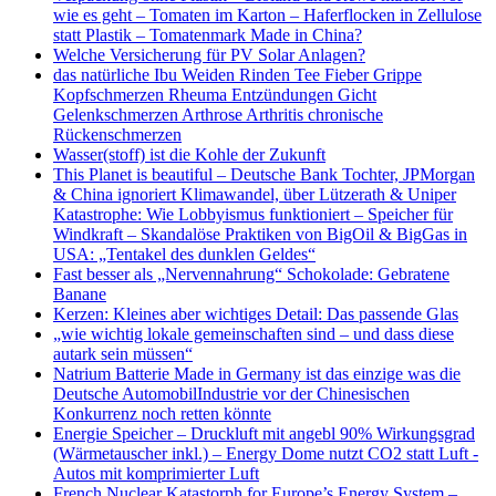
wie es geht – Tomaten im Karton – Haferflocken in Zellulose
statt Plastik – Tomatenmark Made in China?
Welche Versicherung für PV Solar Anlagen?
das natürliche Ibu Weiden Rinden Tee Fieber Grippe
Kopfschmerzen Rheuma Entzündungen Gicht
Gelenkschmerzen Arthrose Arthritis chronische
Rückenschmerzen
Wasser(stoff) ist die Kohle der Zukunft
This Planet is beautiful – Deutsche Bank Tochter, JPMorgan
& China ignoriert Klimawandel, über Lützerath & Uniper
Katastrophe: Wie Lobbyismus funktioniert – Speicher für
Windkraft – Skandalöse Praktiken von BigOil & BigGas in
USA: „Tentakel des dunklen Geldes“
Fast besser als „Nervennahrung“ Schokolade: Gebratene
Banane
Kerzen: Kleines aber wichtiges Detail: Das passende Glas
„wie wichtig lokale gemeinschaften sind – und dass diese
autark sein müssen“
Natrium Batterie Made in Germany ist das einzige was die
Deutsche AutomobilIndustrie vor der Chinesischen
Konkurrenz noch retten könnte
Energie Speicher – Druckluft mit angebl 90% Wirkungsgrad
(Wärmetauscher inkl.) – Energy Dome nutzt CO2 statt Luft -
Autos mit komprimierter Luft
French Nuclear Katastorph for Europe’s Energy System –