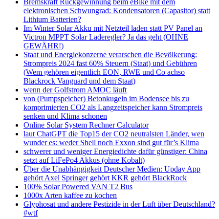
Bremskraft Rückgewinnung beim eBike mit dem
elektronischen Schwungrad: Kondensatoren (Capasitor) statt
Lithium Batterien?
Im Winter Solar Akku mit Netzteil laden statt PV Panel an
Victron MPPT Solar Laderegler? Ja das geht (OHNE
GEWÄHR!)
Staat und Energiekonzerne verarschen die Bevölkerung:
Strompreis 2024 fast 60% Steuern (Staat) und Gebühren
(Wem gehören eigentlich EON, RWE und Co achso
Blackrock Vanguard und dem Staat)
wenn der Golfstrom AMOC läuft
von (Pumpspeicher) Betonkugeln im Bodensee bis zu
komprimierten CO2 als Langzeitspeicher kann Strompreis
senken und Klima schonen
Online Solar System Rechner Calculator
laut ChatGPT die Top15 der CO2 neutralsten Länder, wen
wunder es: weder Shell noch Exxon sind gut für’s Klima
schwerer und weniger Energiedichte dafür günstiger: China
setzt auf LiFePo4 Akkus (ohne Kobalt)
Über die Unabhängigkeit Deutscher Medien: Upday App
gehört Axel Springer gehört KKR gehört BlackRock
100% Solar Powered VAN T2 Bus
1000x Arten kaffee zu kochen
Glyphosat und andere Pestizide in der Luft über Deutschland?
#wtf