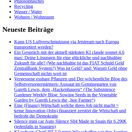
Philosophisches
Recycling
Wasser / Water
Wohnen / Wohnraum
Neueste Beiträge
Kann US Luftverschmutzung via Jetstream nach Europa
transportiert werden?
Ein Gespräch mit der aktuell stärksten KI claude sonnet 4.6
max: Deine Lösungen für eine glückliche und nachhaltige
Zukunft für alle? (Wie nachhaltig ist das FIAT Schuld Geld
ZentralBank System?) Was ist Geld? und: Warum Geld ohne
Gemeinschaft nichts wert ist
Vergessene essbare Pflanzen und Der wöchentliche Blog des
Selbstversorgergärtners: Aussaat im Gemüsegarten von
Gareth Lewis, dem „Hackenbauern“ (The Subsistence
Gardener Weekly Blog: Sowing Seeds in the Vegetable
Garden by Gareth Lewis the „hoe Farmer“)
Eine (Finanz) Wirtschaft welche ihren Job nicht macht =
keine Innovation (Jobs) finanziert zerstört die Wirtschaft und
bedroht die Demokratie
Silence mini car Auto Silence S04 Made in Spain für 6.290€
(jedenfalls in Spanien)
KI gefragt: ChatGPT 5.0 mini: Wie schaffen wir den Austieg