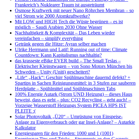
Frankreich’s Nuklearer Traum ist ausgeträumt
Osmose Kraftwerk mit neuer Nano Röhrchen Membran – so
viel Strom wie 2000 Atomkraftwerke?
Mit LOW und HIGH Tech die Wüste begrünen – es ist
möglich – Saudi Arabien 2030 Ohne Wasser
Nachhaltigkeit & Komplexität – Das Leben wieder
vereinfachen – simplify everything
Getränk gegen die Hitze: Ayran selber machen
Ulrike Herrmann und Latif: Running out of time: Climate
Countdown: Kann Kapitalismus nachhaltig?
das krasseste eBike EVER build – The Small Teslas –
Elektrischer Kleinstwagen – von Sono Motors München bis
Schweden – Unity (Uniti) gescheitert?
„Life“ „Hack“: Geschirr Spühlmaschine dauernd defekt? +
Spartips in Sachen Reinigungsmittel: in 3 Stufen zur sauberen
Herdplatte – Spühlmittel und Spühlmaschinen Tabs
100% Energie Autark (Strom UND Heizung) – dieses Haus
beweist, dass es geht – plus: CO2 Recycling – geht auch! –
Vorzeige Wasserstoff Heizungs System PICEA HPS IST
PLEITE :(
Solar Photovoltaik „Ü20“ – Umrüstung von Einspeise-
Anlage zu Eigenverbrauch oder gar Insel-Anlage? – Autarkie
Kalkulator
Energiesparen für den Frieden: 1000 und 1 (1001)
Energiespar Tips und Tricks – Strompreis an den Gaspreis