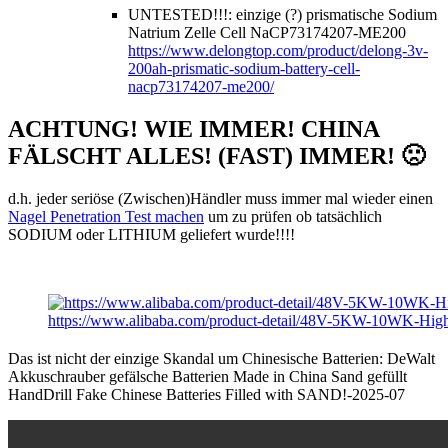
UNTESTED!!!: einzige (?) prismatische Sodium
Natrium Zelle Cell NaCP73174207-ME200
https://www.delongtop.com/product/delong-3v-
200ah-prismatic-sodium-battery-cell-
nacp73174207-me200/
ACHTUNG! WIE IMMER! CHINA
FÄLSCHT ALLES! (FAST) IMMER! 🙁
d.h. jeder seriöse (Zwischen)Händler muss immer mal wieder einen
Nagel Penetration Test machen
um zu prüfen ob tatsächlich
SODIUM oder LITHIUM geliefert wurde!!!!
https://www.alibaba.com/product-detail/48V-5KW-10WK-Hi
Das ist nicht der einzige Skandal um Chinesische Batterien: DeWalt
Akkuschrauber gefälsche Batterien Made in China Sand gefüllt
HandDrill Fake Chinese Batteries Filled with SAND!-2025-07