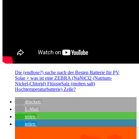
Die (endlose?) suche nach der Besten Batterie für PV
Solar + was ist eine ZEBRA (NaNiCl2 (Natrium-
Nickel-Chlorid) FlüssigSalz (molten salt)
Hochtemperaturbatterie) Zelle?
drucken
E-Mail
teilen
teilen