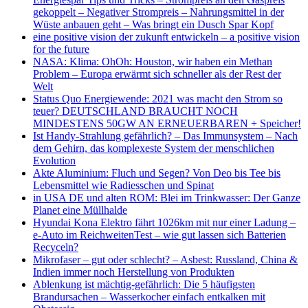
gekoppelt – Negativer Strompreis – Nahrungsmittel in der
Wüste anbauen geht – Was bringt ein Dusch Spar Kopf
eine positive vision der zukunft entwickeln – a positive vision
for the future
NASA: Klima: OhOh: Houston, wir haben ein Methan
Problem – Europa erwärmt sich schneller als der Rest der
Welt
Status Quo Energiewende: 2021 was macht den Strom so
teuer? DEUTSCHLAND BRAUCHT NOCH
MINDESTENS 50GW AN ERNEUERBAREN + Speicher!
Ist Handy-Strahlung gefährlich? – Das Immunsystem – Nach
dem Gehirn, das komplexeste System der menschlichen
Evolution
Akte Aluminium: Fluch und Segen? Von Deo bis Tee bis
Lebensmittel wie Radiesschen und Spinat
in USA DE und alten ROM: Blei im Trinkwasser: Der Ganze
Planet eine Müllhalde
Hyundai Kona Elektro fährt 1026km mit nur einer Ladung –
e-Auto im ReichweitenTest – wie gut lassen sich Batterien
Recyceln?
Mikrofaser – gut oder schlecht? – Asbest: Russland, China &
Indien immer noch Herstellung von Produkten
Ablenkung ist mächtig-gefährlich: Die 5 häufigsten
Brandursachen – Wasserkocher einfach entkalken mit