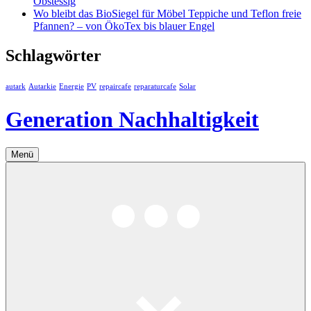
Obstessig
Wo bleibt das BioSiegel für Möbel Teppiche und Teflon freie
Pfannen? – von ÖkoTex bis blauer Engel
Schlagwörter
autark
Autarkie
Energie
PV
repaircafe
reparaturcafe
Solar
Generation Nachhaltigkeit
Menü