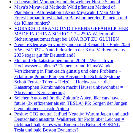
Lebensmittel Monopoly und ein weiterer Nestle Skandal
Maya’s Miyawaki Methode Wald pflanzen Method of
Plantation I Afforestation I Akira Miyawaki I Man Made
Forest I urban forest – haben Babyboomer den Planeten und
das Klima ruiniert?
VORSICHT! BRAND UND LEBENS GEFÄHRLICHER
MADE IN CHINA SCHROTT! – 250A Waterproof
Sicherungsautomat fängt bei 100A ROT ZU GLÜHEN
Neuer eKleinwagen von Hyundai und Renault bis Ende 2024
VW erst 2027 – Auto Industrie in der Krise Verbrenner aus
2035 sogar gut für Deutschland?
Flut und Flutkatastrophen nur in 2024 – Wie sich vor
Hochwasser schützen? Elementar und KlimaWandel
Versicherung in Frankreich günstig und ohne Probleme –
Erfahrung Pumpe Pumpen Beispiele für Schutz Systeme
Schott Fenster Türen – Heizöl + Hochwasser = die
Katastrophen Kombination macht Häuser unbewohnbar =
Abriss oder Kernsanierung
Solchen Autos gehört die Zukunft: Aptera like cars have a
future (3x effizienter als ein TESLA) PS: Sorgen der Jungen
Generationen – inside Aptera
Positiv: CO2 neutral JetFuel Negativ: Warum Japan und auch
Deutschland ausstirbt, Wallstreet: für Profit über Leichen =
nicht nachhaltig = es wird Enden, das Beispiel BOEING,
Tesla und bald Boston Dynamics?