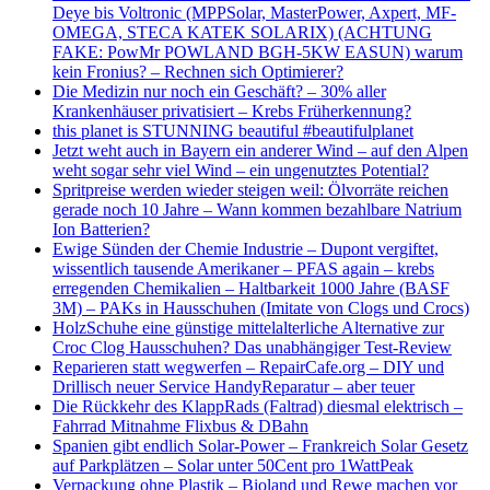
Deye bis Voltronic (MPPSolar, MasterPower, Axpert, MF-
OMEGA, STECA KATEK SOLARIX) (ACHTUNG
FAKE: PowMr POWLAND BGH-5KW EASUN) warum
kein Fronius? – Rechnen sich Optimierer?
Die Medizin nur noch ein Geschäft? – 30% aller
Krankenhäuser privatisiert – Krebs Früherkennung?
this planet is STUNNING beautiful #beautifulplanet
Jetzt weht auch in Bayern ein anderer Wind – auf den Alpen
weht sogar sehr viel Wind – ein ungenutztes Potential?
Spritpreise werden wieder steigen weil: Ölvorräte reichen
gerade noch 10 Jahre – Wann kommen bezahlbare Natrium
Ion Batterien?
Ewige Sünden der Chemie Industrie – Dupont vergiftet,
wissentlich tausende Amerikaner – PFAS again – krebs
erregenden Chemikalien – Haltbarkeit 1000 Jahre (BASF
3M) – PAKs in Hausschuhen (Imitate von Clogs und Crocs)
HolzSchuhe eine günstige mittelalterliche Alternative zur
Croc Clog Hausschuhen? Das unabhängiger Test-Review
Reparieren statt wegwerfen – RepairCafe.org – DIY und
Drillisch neuer Service HandyReparatur – aber teuer
Die Rückkehr des KlappRads (Faltrad) diesmal elektrisch –
Fahrrad Mitnahme Flixbus & DBahn
Spanien gibt endlich Solar-Power – Frankreich Solar Gesetz
auf Parkplätzen – Solar unter 50Cent pro 1WattPeak
Verpackung ohne Plastik – Bioland und Rewe machen vor