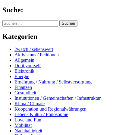
Springe
Suche:
zum
Inhalt
Suchen
nach:
Kategorien
2watch / sehenswert
Aktivismus / Petitionen
Allgemein
Do it yourself
Elektronik
Energie
Ernährung / Nahrung / Selbstversorgung
Finanzen
Gesundheit
Instututionen / Gemeinschaften / Infrastruktur
Klima / Climate
Kooperation und Regionalwährungen
Lebens-Kultur / Philosophie
Love and Fun
Mobilität
Nachhaltigkeit