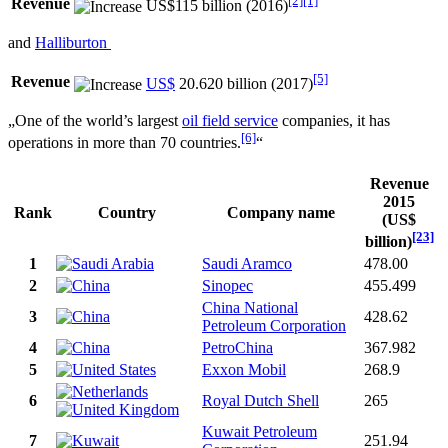
[2]
[1]
Revenue
US$115 billion (2016)
and
Halliburton
[5]
Revenue
US$
20.620 billion (2017)
„One of the world’s largest
oil field service
companies, it has
[6]
operations in more than 70 countries.
“
Revenue
2015
Rank
Country
Company name
(US$
[23]
billion)
1
Saudi Aramco
478.00
2
Sinopec
455.499
China National
3
428.62
Petroleum Corporation
4
PetroChina
367.982
5
Exxon Mobil
268.9
6
Royal Dutch Shell
265
Kuwait Petroleum
7
251.94