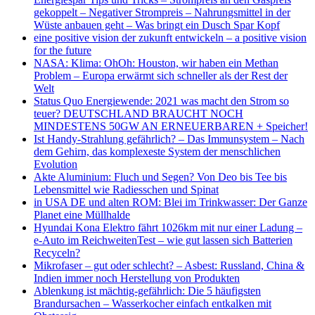
gekoppelt – Negativer Strompreis – Nahrungsmittel in der
Wüste anbauen geht – Was bringt ein Dusch Spar Kopf
eine positive vision der zukunft entwickeln – a positive vision
for the future
NASA: Klima: OhOh: Houston, wir haben ein Methan
Problem – Europa erwärmt sich schneller als der Rest der
Welt
Status Quo Energiewende: 2021 was macht den Strom so
teuer? DEUTSCHLAND BRAUCHT NOCH
MINDESTENS 50GW AN ERNEUERBAREN + Speicher!
Ist Handy-Strahlung gefährlich? – Das Immunsystem – Nach
dem Gehirn, das komplexeste System der menschlichen
Evolution
Akte Aluminium: Fluch und Segen? Von Deo bis Tee bis
Lebensmittel wie Radiesschen und Spinat
in USA DE und alten ROM: Blei im Trinkwasser: Der Ganze
Planet eine Müllhalde
Hyundai Kona Elektro fährt 1026km mit nur einer Ladung –
e-Auto im ReichweitenTest – wie gut lassen sich Batterien
Recyceln?
Mikrofaser – gut oder schlecht? – Asbest: Russland, China &
Indien immer noch Herstellung von Produkten
Ablenkung ist mächtig-gefährlich: Die 5 häufigsten
Brandursachen – Wasserkocher einfach entkalken mit