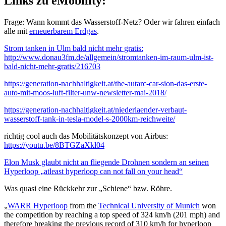
Links zu eMobility:
Frage: Wann kommt das Wasserstoff-Netz? Oder wir fahren einfach
alle mit
erneuerbarem Erdgas
.
Strom tanken in Ulm bald nicht mehr gratis:
http://www.donau3fm.de/allgemein/stromtanken-im-raum-ulm-ist-
bald-nicht-mehr-gratis/216703
https://generation-nachhaltigkeit.at/the-autarc-car-sion-das-erste-
auto-mit-moos-luft-filter-unw-newsletter-mai-2018/
https://generation-nachhaltigkeit.at/niederlaender-verbaut-
wasserstoff-tank-in-tesla-model-s-2000km-reichweite/
richtig cool auch das Mobilitätskonzept von Airbus:
https://youtu.be/8BTGZaXkl04
Elon Musk glaubt nicht an fliegende Drohnen sondern an seinen
Hyperloop „atleast hyperloop can not fall on your head“
Was quasi eine Rückkehr zur „Schiene“ bzw. Röhre.
„
WARR Hyperloop
from the
Technical University of Munich
won
the competition by reaching a top speed of 324 km/h (201 mph) and
therefore breaking the previous record of 310 km/h for hyperloop