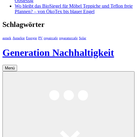
Obstessig
Wo bleibt das BioSiegel für Möbel Teppiche und Teflon freie
Pfannen? – von ÖkoTex bis blauer Engel
Schlagwörter
autark
Autarkie
Energie
PV
repaircafe
reparaturcafe
Solar
Generation Nachhaltigkeit
Menü