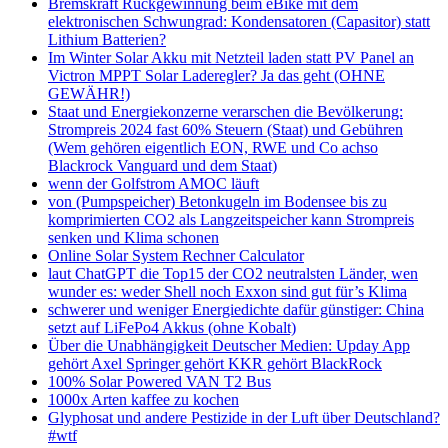
Bremskraft Rückgewinnung beim eBike mit dem
elektronischen Schwungrad: Kondensatoren (Capasitor) statt
Lithium Batterien?
Im Winter Solar Akku mit Netzteil laden statt PV Panel an
Victron MPPT Solar Laderegler? Ja das geht (OHNE
GEWÄHR!)
Staat und Energiekonzerne verarschen die Bevölkerung:
Strompreis 2024 fast 60% Steuern (Staat) und Gebühren
(Wem gehören eigentlich EON, RWE und Co achso
Blackrock Vanguard und dem Staat)
wenn der Golfstrom AMOC läuft
von (Pumpspeicher) Betonkugeln im Bodensee bis zu
komprimierten CO2 als Langzeitspeicher kann Strompreis
senken und Klima schonen
Online Solar System Rechner Calculator
laut ChatGPT die Top15 der CO2 neutralsten Länder, wen
wunder es: weder Shell noch Exxon sind gut für’s Klima
schwerer und weniger Energiedichte dafür günstiger: China
setzt auf LiFePo4 Akkus (ohne Kobalt)
Über die Unabhängigkeit Deutscher Medien: Upday App
gehört Axel Springer gehört KKR gehört BlackRock
100% Solar Powered VAN T2 Bus
1000x Arten kaffee zu kochen
Glyphosat und andere Pestizide in der Luft über Deutschland?
#wtf