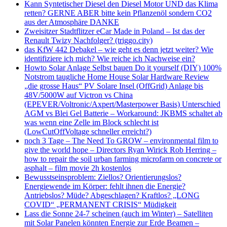
Kann Syntetischer Diesel den Diesel Motor UND das Klima
retten? GERNE ABER bitte kein Pflanzenöl sondern CO2
aus der Atmosphäre DANKE
Zweisitzer Stadtflitzer eCar Made in Poland – Ist das der
Renault Twizy Nachfolger? (triggo.city)
das KfW 442 Debakel – wie geht es denn jetzt weiter? Wie
identifiziere ich mich? Wie reiche ich Nachweise ein?
Howto Solar Anlage Selbst bauen Do it yourself (DIY) 100%
Notstrom taugliche Home House Solar Hardware Review
„die grosse Haus“ PV Solare Insel (OffGrid) Anlage bis
48V/5000W auf Victron vs China
(EPEVER/Voltronic/Axpert/Masterpower Basis) Unterschied
AGM vs Blei Gel Batterie – Workaround: JKBMS schaltet ab
was wenn eine Zelle im Block schlecht ist
(LowCutOffVoltage schneller erreicht?)
noch 3 Tage – The Need To GROW – environmental film to
give the world hope – Directors Ryan Wirick Rob Herring –
how to repair the soil urban farming microfarm on concrete or
asphalt – film movie 2h kostenlos
Bewusstseinsproblem: Ziellos? Orientierungslos?
Energiewende im Körper: fehlt ihnen die Energie?
Antriebslos? Müde? Abgeschlagen? Kraftlos? „LONG
COVID“ „PERMANENT CRISIS“ Müdigkeit
Lass die Sonne 24-7 scheinen (auch im Winter) – Satelliten
mit Solar Panelen könnten Energie zur Erde Beamen –