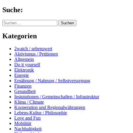
Springe
Suche:
zum
Inhalt
Suchen
nach:
Kategorien
2watch / sehenswert
Aktivismus / Petitionen
Allgemein
Do it yourself
Elektronik
Energie
Ernährung / Nahrung / Selbstversorgung
Finanzen
Gesundheit
Instututionen / Gemeinschaften / Infrastruktur
Klima / Climate
Kooperation und Regionalwährungen
Lebens-Kultur / Philosophie
Love and Fun
Mobilität
Nachhaltigkeit