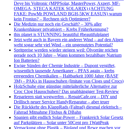
Deye bis Voltronic (MPPSolar, MasterPower, Axpert, MF-
OMEGA, STECA KATEK SOLARIX) (ACHTUNG
FAKE: PowMr POWLAND BGH-5KW EASUN) warum
kein Fronius? – Rechnen sich Optimierer?
Die Medizin nur noch ein Geschäft? – 30% aller
Krankenhäuser privatisiert – Krebs Früherkennung?
this planet is STUNNING beautiful #beautifulplanet
Jetzt weht auch in Bayern ein anderer Wind – auf den Alpen
weht sogar sehr viel Wind – ein ungenutztes Potential?
Spritpreise werden wieder steigen weil: Ölvorräte reichen
gerade noch 10 Jahre – Wann kommen bezahlbare Natrium
Ion Batterien?
Ewige Sünden der Chemie Industrie – Dupont vergiftet,
wissentlich tausende Amerikaner – PFAS again – krebs
erregenden Chemikalien – Haltbarkeit 1000 Jahre (BASF
3M) – PAKs in Hausschuhen (Imitate von Clogs und Crocs)
HolzSchuhe eine günstige mittelalterliche Alternative zur
Croc Clog Hausschuhen? Das unabhängiger Test-Review
Reparieren statt wegwerfen – RepairCafe.org – DIY und
Drillisch neuer Service HandyReparatur – aber teuer
Die Rückkehr des KlappRads (Faltrad) diesmal elektrisch –
Fahrrad Mitnahme Flixbus & DBahn
Spanien gibt endlich Solar-Power – Frankreich Solar Gesetz
auf Parkplätzen – Solar unter 50Cent pro 1WattPeak
Verpackung ohne Plastik – Bioland und Rewe machen vor