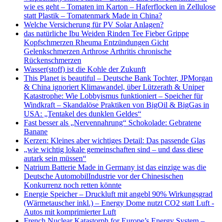
wie es geht – Tomaten im Karton – Haferflocken in Zellulose
statt Plastik – Tomatenmark Made in China?
Welche Versicherung für PV Solar Anlagen?
das natürliche Ibu Weiden Rinden Tee Fieber Grippe
Kopfschmerzen Rheuma Entzündungen Gicht
Gelenkschmerzen Arthrose Arthritis chronische
Rückenschmerzen
Wasser(stoff) ist die Kohle der Zukunft
This Planet is beautiful – Deutsche Bank Tochter, JPMorgan
& China ignoriert Klimawandel, über Lützerath & Uniper
Katastrophe: Wie Lobbyismus funktioniert – Speicher für
Windkraft – Skandalöse Praktiken von BigOil & BigGas in
USA: „Tentakel des dunklen Geldes“
Fast besser als „Nervennahrung“ Schokolade: Gebratene
Banane
Kerzen: Kleines aber wichtiges Detail: Das passende Glas
„wie wichtig lokale gemeinschaften sind – und dass diese
autark sein müssen“
Natrium Batterie Made in Germany ist das einzige was die
Deutsche AutomobilIndustrie vor der Chinesischen
Konkurrenz noch retten könnte
Energie Speicher – Druckluft mit angebl 90% Wirkungsgrad
(Wärmetauscher inkl.) – Energy Dome nutzt CO2 statt Luft -
Autos mit komprimierter Luft
French Nuclear Katastorph for Europe’s Energy System –