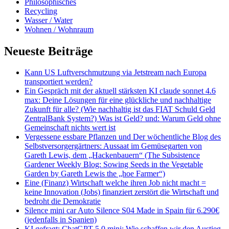
Philosophisches
Recycling
Wasser / Water
Wohnen / Wohnraum
Neueste Beiträge
Kann US Luftverschmutzung via Jetstream nach Europa
transportiert werden?
Ein Gespräch mit der aktuell stärksten KI claude sonnet 4.6
max: Deine Lösungen für eine glückliche und nachhaltige
Zukunft für alle? (Wie nachhaltig ist das FIAT Schuld Geld
ZentralBank System?) Was ist Geld? und: Warum Geld ohne
Gemeinschaft nichts wert ist
Vergessene essbare Pflanzen und Der wöchentliche Blog des
Selbstversorgergärtners: Aussaat im Gemüsegarten von
Gareth Lewis, dem „Hackenbauern“ (The Subsistence
Gardener Weekly Blog: Sowing Seeds in the Vegetable
Garden by Gareth Lewis the „hoe Farmer“)
Eine (Finanz) Wirtschaft welche ihren Job nicht macht =
keine Innovation (Jobs) finanziert zerstört die Wirtschaft und
bedroht die Demokratie
Silence mini car Auto Silence S04 Made in Spain für 6.290€
(jedenfalls in Spanien)
KI gefragt: ChatGPT 5.0 mini: Wie schaffen wir den Austieg