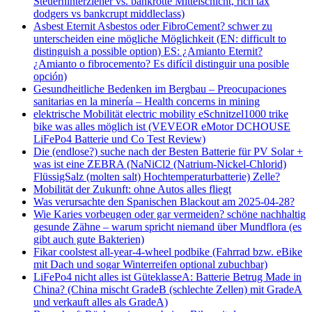
Steuerhinterzieher vs. bankrotte Mittelschicht, rich tax
dodgers vs bankcrupt middleclass)
Asbest Eternit Asbestos oder FibroCement? schwer zu
unterscheiden eine mögliche Möglichkeit (EN: difficult to
distinguish a possible option) ES: ¿Amianto Eternit?
¿Amianto o fibrocemento? Es difícil distinguir una posible
opción)
Gesundheitliche Bedenken im Bergbau – Preocupaciones
sanitarias en la minería – Health concerns in mining
elektrische Mobilität electric mobility eSchnitzel1000 trike
bike was alles möglich ist (VEVEOR eMotor DCHOUSE
LiFePo4 Batterie und Co Test Review)
Die (endlose?) suche nach der Besten Batterie für PV Solar +
was ist eine ZEBRA (NaNiCl2 (Natrium-Nickel-Chlorid)
FlüssigSalz (molten salt) Hochtemperaturbatterie) Zelle?
Mobilität der Zukunft: ohne Autos alles fliegt
Was verursachte den Spanischen Blackout am 2025-04-28?
Wie Karies vorbeugen oder gar vermeiden? schöne nachhaltig
gesunde Zähne – warum spricht niemand über Mundflora (es
gibt auch gute Bakterien)
Fikar coolstest all-year-4-wheel podbike (Fahrrad bzw. eBike
mit Dach und sogar Winterreifen optional zubuchbar)
LiFePo4 nicht alles ist GüteklasseA: Batterie Betrug Made in
China? (China mischt GradeB (schlechte Zellen) mit GradeA
und verkauft alles als GradeA)