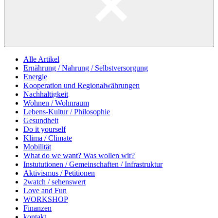
Alle Artikel
Ernährung / Nahrung / Selbstversorgung
Energie
Kooperation und Regionalwährungen
Nachhaltigkeit
Wohnen / Wohnraum
Lebens-Kultur / Philosophie
Gesundheit
Do it yourself
Klima / Climate
Mobilität
What do we want? Was wollen wir?
Instututionen / Gemeinschaften / Infrastruktur
Aktivismus / Petitionen
2watch / sehenswert
Love and Fun
WORKSHOP
Finanzen
kontakt