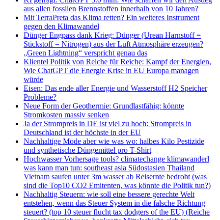
aus allen fossilen Brennstoffen innerhalb von 10 Jahren?
Mit TerraPreta das Klima retten? Ein weiteres Instrument
gegen den Klimawandel
Dünger Engpass dank Krieg: Dünger (Urean Harnstoff =
Stickstoff = Nitrogen) aus der Luft Atmosphäre erzeugen?
„Green Lightning“ verspricht genau das
Klientel Politik von Reiche für Reiche: Kampf der Energien,
Wie ChatGPT die Energie Krise in EU Europa managen
würde
Eisen: Das ende aller Energie und Wasserstoff H2 Speicher
Probleme?
Neue Form der Geothermie: Grundlastfähig: könnte
Stromkosten massiv senken
Ja der Strompreis in DE ist viel zu hoch: Strompreis in
Deutschland ist der höchste in der EU
Nachhaltige Mode aber wie was wo: halbes Kilo Pestizide
und synthetische Düngemittel pro T-Shirt
Hochwasser Vorhersage tools? climatechange klimawanderl
was kann man tun: southeast asia Südostasien Thailand
Vietnam saufen unter 3m wasser ab Reisernte bedroht (was
sind die Top10 CO2 Emitenten, was könnte die Politik tun?)
Nachhaltig Steuern: wie soll eine bessere gerechte Welt
entstehen, wenn das Steuer System in die falsche Richtung
steuert? (top 10 steuer flucht tax dodgers of the EU) (Reiche