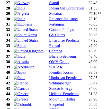
27
Statoil
82.48
28
Indian Oil Corporation
81.55
29
Sonatrach
76.10**
30
Reliance Industries
73.10
31
Pertamina
70.65
32
Conoco Phillips
55.52
33
GS Caltex
50.26
34
Enterprise Products
47.95
35
Repsol
47.29
36
Centrica
45.29
37
Bharat Petroleum
43.46
38
OMV Group
43.09
39
SOCAR
39.70
40
Idemitsu Kosan
38.58
41
Hindustan Petroleum
37.85
42
Schlumberger
35.47
43
Suncor Energy
34.66
44
Hellenic Petroleum
31.28
45
Motor Oil Hellas
28.98
46
Ecopetrol
26.99