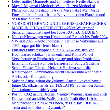
Lebensmittel Monopoly und ein weiterer Nestle Skandal
Maya’s Miyawaki Methode Wald pflanzen Method of
Plantation I Afforestation I Akira Miyawaki I Man Made
Forest I urban forest – haben Babyboomer den Planeten und
das Klima ruiniert?
VORSICHT! BRAND UND LEBENS GEFÄHRLICHER
MADE IN CHINA SCHROTT! – 250A Waterproof
Sicherungsautomat fängt bei 100A ROT ZU GLÜHEN
Neuer eKleinwagen von Hyundai und Renault bis Ende 2024
VW erst 2027 – Auto Industrie in der Krise Verbrenner aus
2035 sogar gut für Deutschland?
Flut und Flutkatastrophen nur in 2024 – Wie sich vor
Hochwasser schützen? Elementar und KlimaWandel
Versicherung in Frankreich günstig und ohne Probleme –
Erfahrung Pumpe Pumpen Beispiele für Schutz Systeme
Schott Fenster Türen – Heizöl + Hochwasser = die
Katastrophen Kombination macht Häuser unbewohnbar =
Abriss oder Kernsanierung
Solchen Autos gehört die Zukunft: Aptera like cars have a
future (3x effizienter als ein TESLA) PS: Sorgen der Jungen
Generationen – inside Aptera
Positiv: CO2 neutral JetFuel Negativ: Warum Japan und auch
Deutschland ausstirbt, Wallstreet: für Profit über Leichen =
nicht nachhaltig = es wird Enden, das Beispiel BOEING,
Tesla und bald Boston Dynamics?