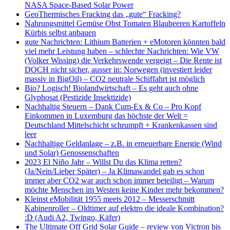
NASA Space-Based Solar Power
GeoThermisches Fracking das „gute“ Fracking?
Nahrungsmittel Gemüse Obst Tomaten Blaubeeren Kartoffeln
Kürbis selbst anbauen
gute Nachrichten: Lithium Batterien + eMotoren könnten bald
viel mehr Leistung haben – schlechte Nachrichten: Wie VW
(Volker Wissing) die Verkehrswende vergeigt – Die Rente ist
DOCH nicht sicher, ausser in: Norwegen (investiert leider
massiv in BigOil) – CO2 neutrale Schiffahrt ist möglich
Bio? Logisch! Biolandwirtschaft – Es geht auch ohne
Glyphosat (Pestizide Insektizide)
Nachhaltig Steuern – Dank Cum-Ex & Co – Pro Kopf
Einkommen in Luxemburg das höchste der Welt =
Deutschland Mittelschicht schrumpft + Krankenkassen sind
leer
Nachhaltige Geldanlage – z.B. in erneuerbare Energie (Wind
und Solar) Genossenschaften
2023 El Niño Jahr – Willst Du das Klima retten?
(Ja/Nein/Lieber Später) – Ja Klimawandel gab es schon
immer aber CO2 war auch schon immer beteiligt – Warum
möchte Menschen im Westen keine Kinder mehr bekommen?
Kleinst eMobilität 1955 meets 2012 – Messerschmitt
Kabinenroller – Oldtimer auf elektro die ideale Kombination?
:D (Audi A2, Twingo, Käfer)
The Ultimate Off Grid Solar Guide – review von Victron bis