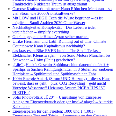
Frankreich’s Nuklearer Traum ist ausgeträumt
Osmose Kraftwerk mit neuer Nano Röhrchen Membran – so
viel Strom wie 2000 Atomkraftwerke?
Mit LOW und HIGH Tech die Wüste begrünen – es ist
möglich – Saudi Arabien 2030 Ohne Wasser
Nachhaltigkeit & Komplexität – Das Leben wieder
vereinfachen – simplify everything
Getränk gegen die Hitze: Ayran selber machen
Ulrike Herrmann und Latif: Running out of time: Climate
Countdown: Kann Kapitalismus nachhaltig?
das krasseste eBike EVER build – The Small Teslas –
Elektrischer Kleinstwagen – von Sono Motors München bis
Schweden – Unity (Uniti) gescheitert?
„Life“ „Hack“: Geschirr Spühlmaschine dauernd defekt? +
Spartips in Sachen Reinigungsmittel: in 3 Stufen zur sauberen
Herdplatte – Spühlmittel und Spühlmaschinen Tabs
100% Energie Autark (Strom UND Heizung) – dieses Haus
beweist, dass es geht – plus: CO2 Recycling – geht auch! –
Vorzeige Wasserstoff Heizungs System PICEA HPS IST
PLEITE :(
Solar Photovoltaik „Ü20“ – Umrüstung von Einspeise-
Anlage zu Eigenverbrauch oder gar Insel-Anlage? – Autarkie
Kalkulator
Energiesparen für den Frieden: 1000 und 1 (1001)
Energiespar Tips und Tricks – Strompreis an den Gaspreis