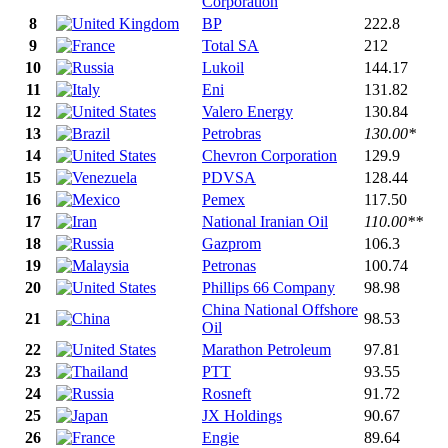
Corporation
8
BP
222.8
9
Total SA
212
10
Lukoil
144.17
11
Eni
131.82
12
Valero Energy
130.84
13
Petrobras
130.00*
14
Chevron Corporation
129.9
15
PDVSA
128.44
16
Pemex
117.50
17
National Iranian Oil
110.00**
18
Gazprom
106.3
19
Petronas
100.74
20
Phillips 66 Company
98.98
China National Offshore
21
98.53
Oil
22
Marathon Petroleum
97.81
23
PTT
93.55
24
Rosneft
91.72
25
JX Holdings
90.67
26
Engie
89.64