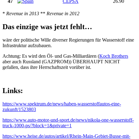
47
CEPSA
26.90
*
Revenue in 2013
**
Revenue in 2012
Das einzige was jetzt fehlt…
wäre der politische Wille diverser Regierungen für Wasserstoff eine
Infrastruktur aufzubauen.
Achtung: Es wird den Öl- und Gas-Milliardären (
Koch Brothers
aber auch Russland (GAZPROM)) ÜBERHAUPT NICHT
gefallen, dass ihre Herrschaftszeit vorüber ist.
Links:
https://www.spektrum.de/news/haben-wasserstoffautos-eine-
zukunft/1523803
https://www.auto-motor-und-sport.de/news/nikola-one-wasserstoff-
truck-1000-ps/?block=1&private=1
https://www.heise.de/autos/artikel/Rhein-Main-Gebiet-Busse-mit-