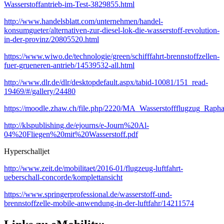
Wasserstoffantrieb-im-Test-3829855.html
http://www.handelsblatt.com/unternehmen/handel-
konsumgueter/alternativen-zur-diesel-lok-die-wasserstoff-revolution-
in-der-provinz/20805520.html
https://www.wiwo.de/technologie/green/schifffahrt-brennstoffzellen-
fuer-grueneren-antrieb/14539532-all.html
http://www.dlr.de/dlr/desktopdefault.aspx/tabid-10081/151_read-
19469/#/gallery/24480
https://moodle.zhaw.ch/file.php/2220/MA_Wasserstoffflugzug_Rapha
http://klspublishing.de/ejourns/e-Journ%20Al-
04%20Fliegen%20mit%20Wasserstoff.pdf
Hyperschalljet
http://www.zeit.de/mobilitaet/2016-01/flugzeug-luftfahrt-
ueberschall-concorde/komplettansicht
https://www.springerprofessional.de/wasserstoff-und-
brennstoffzelle-mobile-anwendung-in-der-luftfahr/14211574