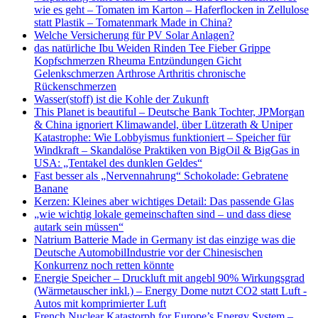
wie es geht – Tomaten im Karton – Haferflocken in Zellulose
statt Plastik – Tomatenmark Made in China?
Welche Versicherung für PV Solar Anlagen?
das natürliche Ibu Weiden Rinden Tee Fieber Grippe
Kopfschmerzen Rheuma Entzündungen Gicht
Gelenkschmerzen Arthrose Arthritis chronische
Rückenschmerzen
Wasser(stoff) ist die Kohle der Zukunft
This Planet is beautiful – Deutsche Bank Tochter, JPMorgan
& China ignoriert Klimawandel, über Lützerath & Uniper
Katastrophe: Wie Lobbyismus funktioniert – Speicher für
Windkraft – Skandalöse Praktiken von BigOil & BigGas in
USA: „Tentakel des dunklen Geldes“
Fast besser als „Nervennahrung“ Schokolade: Gebratene
Banane
Kerzen: Kleines aber wichtiges Detail: Das passende Glas
„wie wichtig lokale gemeinschaften sind – und dass diese
autark sein müssen“
Natrium Batterie Made in Germany ist das einzige was die
Deutsche AutomobilIndustrie vor der Chinesischen
Konkurrenz noch retten könnte
Energie Speicher – Druckluft mit angebl 90% Wirkungsgrad
(Wärmetauscher inkl.) – Energy Dome nutzt CO2 statt Luft -
Autos mit komprimierter Luft
French Nuclear Katastorph for Europe’s Energy System –