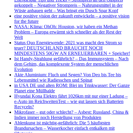
gekoppelt – Negativer Strompreis – Nahrungsmittel in der
Wüste anbauen geht – Was bringt ein Dusch Spar Kopf
eine positive vision der zukunft entwickeln – a positive vision
for the future
NASA: Klima: OhOh: Houston, wir haben ein Methan
Problem – Europa erwärmt sich schneller als der Rest der
Welt
Status Quo Energiewende: 2021 was macht den Strom so
teuer? DEUTSCHLAND BRAUCHT NOCH
MINDESTENS 50GW AN ERNEUERBAREN + Speicher!
Ist Handy-Strahlung gefährlich? – Das Immunsystem – Nach
dem Gehirn, das komplexeste System der menschlichen
Evolution
Akte Aluminium: Fluch und Segen? Von Deo bis Tee bis
Lebensmittel wie Radiesschen und Spinat
in USA DE und alten ROM: Blei im Trinkwasser: Der Ganze
Planet eine Müllhalde
Hyundai Kona Elektro fährt 1026km mit nur einer Ladung –
e-Auto im ReichweitenTest – wie gut lassen sich Batterien
Recyceln?
Mikrofaser – gut oder schlecht? – Asbest: Russland, China &
Indien immer noch Herstellung von Produkten
Ablenkung ist mächtig-gefährlich: Die 5 häufigsten
Brandursachen – Wasserkocher einfach entkalken mit