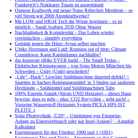
Frankreich’s Nuklearer Traum ist ausgeträumt
Osmose Kraftwerk mit neuer Nano Röhrchen Membran – so
viel Strom wie 2000 Atomkraftwerke?
Mit LOW und HIGH Tech die Wüste begrünen – es ist
möglich – Saudi Arabien 2030 Ohne Wasser
Nachhaltigkeit & Komplexität – Das Leben wieder
vereinfachen – simplify everything
Getränk gegen die Hitze: Ayran selber machen
Ulrike Herrmann und Latif: Running out of time: Climate
Countdown: Kann Kapitalismus nachhaltig?
das krasseste eBike EVER build – The Small Teslas –
Elektrischer Kleinstwagen – von Sono Motors München bis
Schweden – Unity (Uniti) gescheitert?
„Life“ „Hack“: Geschirr Spühlmaschine dauernd defekt? +
Spartips in Sachen Reinigungsmittel: in 3 Stufen zur sauberen
Herdplatte – Spühlmittel und Spühlmaschinen Tabs
100% Energie Autark (Strom UND Heizung) – dieses Haus
beweist, dass es geht – plus: CO2 Recycling – geht auch! –
Vorzeige Wasserstoff Heizungs System PICEA HPS IST
PLEITE :(
Solar Photovoltaik „Ü20“ – Umrüstung von Einspeise-
Anlage zu Eigenverbrauch oder gar Insel-Anlage? – Autarkie
Kalkulator
Energiesparen für den Frieden: 1000 und 1 (1001)
Energiespar Tips und Tricks – Strompreis an den Gaspreis