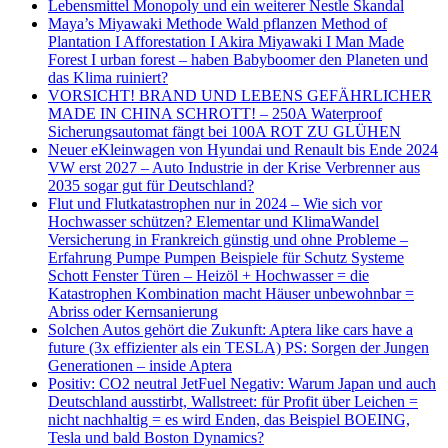
Lebensmittel Monopoly und ein weiterer Nestle Skandal
Maya’s Miyawaki Methode Wald pflanzen Method of
Plantation I Afforestation I Akira Miyawaki I Man Made
Forest I urban forest – haben Babyboomer den Planeten und
das Klima ruiniert?
VORSICHT! BRAND UND LEBENS GEFÄHRLICHER
MADE IN CHINA SCHROTT! – 250A Waterproof
Sicherungsautomat fängt bei 100A ROT ZU GLÜHEN
Neuer eKleinwagen von Hyundai und Renault bis Ende 2024
VW erst 2027 – Auto Industrie in der Krise Verbrenner aus
2035 sogar gut für Deutschland?
Flut und Flutkatastrophen nur in 2024 – Wie sich vor
Hochwasser schützen? Elementar und KlimaWandel
Versicherung in Frankreich günstig und ohne Probleme –
Erfahrung Pumpe Pumpen Beispiele für Schutz Systeme
Schott Fenster Türen – Heizöl + Hochwasser = die
Katastrophen Kombination macht Häuser unbewohnbar =
Abriss oder Kernsanierung
Solchen Autos gehört die Zukunft: Aptera like cars have a
future (3x effizienter als ein TESLA) PS: Sorgen der Jungen
Generationen – inside Aptera
Positiv: CO2 neutral JetFuel Negativ: Warum Japan und auch
Deutschland ausstirbt, Wallstreet: für Profit über Leichen =
nicht nachhaltig = es wird Enden, das Beispiel BOEING,
Tesla und bald Boston Dynamics?