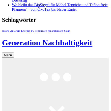
Obstessig
Wo bleibt das BioSiegel für Möbel Teppiche und Teflon freie
Pfannen? – von ÖkoTex bis blauer Engel
Schlagwörter
autark
Autarkie
Energie
PV
repaircafe
reparaturcafe
Solar
Generation Nachhaltigkeit
Menü