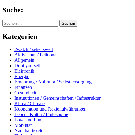
Springe
Suche:
zum
Inhalt
Suchen
nach:
Kategorien
2watch / sehenswert
Aktivismus / Petitionen
Allgemein
Do it yourself
Elektronik
Energie
Ernährung / Nahrung / Selbstversorgung
Finanzen
Gesundheit
Instututionen / Gemeinschaften / Infrastruktur
Klima / Climate
Kooperation und Regionalwährungen
Lebens-Kultur / Philosophie
Love and Fun
Mobilität
Nachhaltigkeit