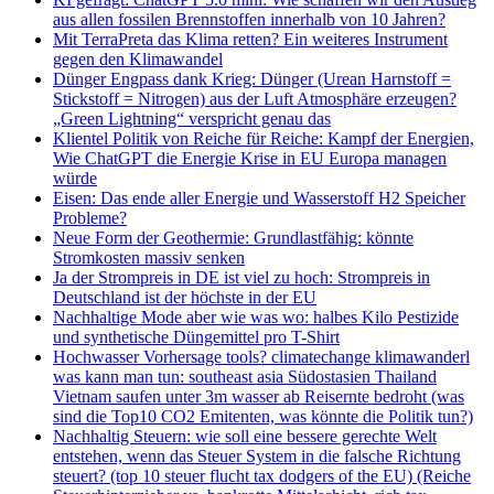
aus allen fossilen Brennstoffen innerhalb von 10 Jahren?
Mit TerraPreta das Klima retten? Ein weiteres Instrument
gegen den Klimawandel
Dünger Engpass dank Krieg: Dünger (Urean Harnstoff =
Stickstoff = Nitrogen) aus der Luft Atmosphäre erzeugen?
„Green Lightning“ verspricht genau das
Klientel Politik von Reiche für Reiche: Kampf der Energien,
Wie ChatGPT die Energie Krise in EU Europa managen
würde
Eisen: Das ende aller Energie und Wasserstoff H2 Speicher
Probleme?
Neue Form der Geothermie: Grundlastfähig: könnte
Stromkosten massiv senken
Ja der Strompreis in DE ist viel zu hoch: Strompreis in
Deutschland ist der höchste in der EU
Nachhaltige Mode aber wie was wo: halbes Kilo Pestizide
und synthetische Düngemittel pro T-Shirt
Hochwasser Vorhersage tools? climatechange klimawanderl
was kann man tun: southeast asia Südostasien Thailand
Vietnam saufen unter 3m wasser ab Reisernte bedroht (was
sind die Top10 CO2 Emitenten, was könnte die Politik tun?)
Nachhaltig Steuern: wie soll eine bessere gerechte Welt
entstehen, wenn das Steuer System in die falsche Richtung
steuert? (top 10 steuer flucht tax dodgers of the EU) (Reiche