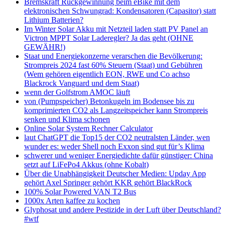
Bremskraft Rückgewinnung beim eBike mit dem
elektronischen Schwungrad: Kondensatoren (Capasitor) statt
Lithium Batterien?
Im Winter Solar Akku mit Netzteil laden statt PV Panel an
Victron MPPT Solar Laderegler? Ja das geht (OHNE
GEWÄHR!)
Staat und Energiekonzerne verarschen die Bevölkerung:
Strompreis 2024 fast 60% Steuern (Staat) und Gebühren
(Wem gehören eigentlich EON, RWE und Co achso
Blackrock Vanguard und dem Staat)
wenn der Golfstrom AMOC läuft
von (Pumpspeicher) Betonkugeln im Bodensee bis zu
komprimierten CO2 als Langzeitspeicher kann Strompreis
senken und Klima schonen
Online Solar System Rechner Calculator
laut ChatGPT die Top15 der CO2 neutralsten Länder, wen
wunder es: weder Shell noch Exxon sind gut für’s Klima
schwerer und weniger Energiedichte dafür günstiger: China
setzt auf LiFePo4 Akkus (ohne Kobalt)
Über die Unabhängigkeit Deutscher Medien: Upday App
gehört Axel Springer gehört KKR gehört BlackRock
100% Solar Powered VAN T2 Bus
1000x Arten kaffee zu kochen
Glyphosat und andere Pestizide in der Luft über Deutschland?
#wtf