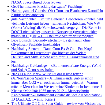
NASA Space-Based Solar Power
GeoThermisches Fracking das „gute“ Fracking?
Nahrungsmittel Gemüse Obst Tomaten Blaubeeren Kartoffeln
Kürbis selbst anbauen
gute Nachrichten: Lithium Batterien + eMotoren könnten bald
viel mehr Leistung haben – schlechte Nachrichten: Wie VW
(Volker Wissing) die Verkehrswende vergeigt – Die Rente ist
DOCH nicht sicher, ausser in: Norwegen (investiert leider
massiv in BigOil) – CO2 neutrale Schiffahrt ist möglich
Bio? Logisch! Biolandwirtschaft – Es geht auch ohne
Glyphosat (Pestizide Insektizide)
Nachhaltig Steuern – Dank Cum-Ex & Co – Pro Kopf
Einkommen in Luxemburg das höchste der Welt =
Deutschland Mittelschicht schrumpft + Krankenkassen sind
leer
Nachhaltige Geldanlage – z.B. in erneuerbare Energie (Wind
und Solar) Genossenschaften
2023 El Niño Jahr – Willst Du das Klima retten?
(Ja/Nein/Lieber Später) – Ja Klimawandel gab es schon
immer aber CO2 war auch schon immer beteiligt – Warum
möchte Menschen im Westen keine Kinder mehr bekommen?
Kleinst eMobilität 1955 meets 2012 – Messerschmitt
Kabinenroller – Oldtimer auf elektro die ideale Kombination?
:D (Audi A2, Twingo, Käfer)
The Ultimate Off Grid Solar Guide – review von Victron bis