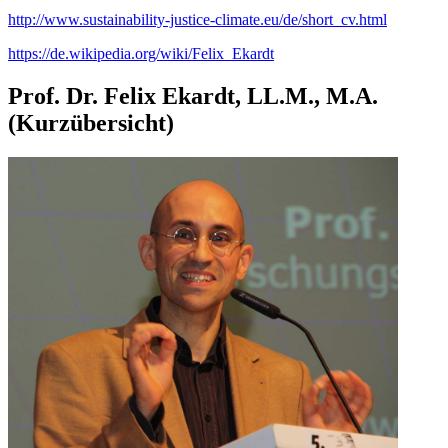
http://www.sustainability-justice-climate.eu/de/short_cv.html
https://de.wikipedia.org/wiki/Felix_Ekardt
Prof. Dr. Felix Ekardt, LL.M., M.A.
(Kurzübersicht)