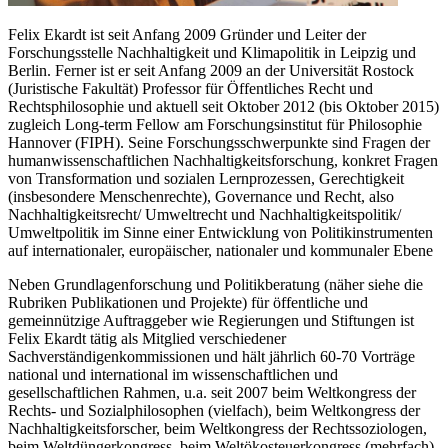
Felix Ekardt ist seit Anfang 2009 Gründer und Leiter der
Forschungsstelle Nachhaltigkeit und Klimapolitik in Leipzig und
Berlin. Ferner ist er seit Anfang 2009 an der Universität Rostock
(Juristische Fakultät) Professor für Öffentliches Recht und
Rechtsphilosophie und aktuell seit Oktober 2012 (bis Oktober 2015)
zugleich Long-term Fellow am Forschungsinstitut für Philosophie
Hannover (FIPH). Seine Forschungsschwerpunkte sind Fragen der
humanwissenschaftlichen Nachhaltigkeitsforschung, konkret Fragen
von Transformation und sozialen Lernprozessen, Gerechtigkeit
(insbesondere Menschenrechte), Governance und Recht, also
Nachhaltigkeitsrecht/ Umweltrecht und Nachhaltigkeitspolitik/
Umweltpolitik im Sinne einer Entwicklung von Politikinstrumenten
auf internationaler, europäischer, nationaler und kommunaler Ebene
Neben Grundlagenforschung und Politikberatung (näher siehe die
Rubriken Publikationen und Projekte) für öffentliche und
gemeinnützige Auftraggeber wie Regierungen und Stiftungen ist
Felix Ekardt tätig als Mitglied verschiedener
Sachverständigenkommissionen und hält jährlich 60-70 Vorträge
national und international im wissenschaftlichen und
gesellschaftlichen Rahmen, u.a. seit 2007 beim Weltkongress der
Rechts- und Sozialphilosophen (vielfach), beim Weltkongress der
Nachhaltigkeitsforscher, beim Weltkongress der Rechtssoziologen,
beim Weltdüngerkongress, beim Weltökosteuerkongress (mehrfach),