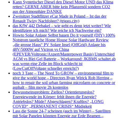
Kann Syntetischer Diesel den Diesel Motor UND das Klima
retten? GERNE ABER bitte kein Pflanzenöl sondern CO2
aus der Atmosphäre DANKE
Zweisitzer Stadtflitzer eCar Made in Poland – Ist das der
Renault Twizy Nachfolger? (triggo.city)
das KfW 442 Debakel – wie geht es denn jetzt weiter? Wie
identifiziere ich mich? Wie reiche ich Nachweise ein?
Howto Solar Anlage Selbst bauen Do it yourself (DIY) 100%
Notstrom taugliche Home House Solar Hardware Review
„die grosse Haus“ PV Solare Insel (OffGrid) Anlage bis
48V/5000W auf Victron vs China
(EPEVER/Voltronic/Axpert/Masterpower Basis) Unterschied
AGM vs Blei Gel Batterie – Workaround: JKBMS schaltet ab
was wenn eine Zelle im Block schlecht ist
(LowCutOffVoltage schneller erreicht?)
noch 3 Tage – The Need To GROW – environmental film to
give the world hope – Directors Ryan Wirick Rob Herring –
how to repair the soil urban farming microfarm on concrete or
asphalt – film movie 2h kostenlos
Bewusstseinsproblem: Ziellos? Orientierungslos?
Energiewende im Körper: fehlt ihnen die Energie?
Antriebslos? Müde? Abgeschlagen? Kraftlos? „LONG
COVID“ „PERMANENT CRISIS“ Müdigkeit
Lass die Sonne 24-7 scheinen (auch im Winter) – Satelliten
mit Solar Panelen könnten Energie zur Erde Beamen –