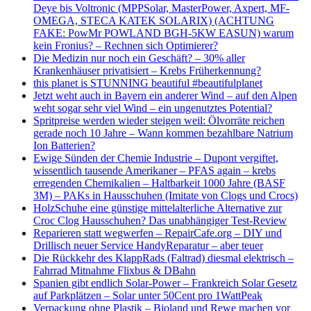
Deye bis Voltronic (MPPSolar, MasterPower, Axpert, MF-
OMEGA, STECA KATEK SOLARIX) (ACHTUNG
FAKE: PowMr POWLAND BGH-5KW EASUN) warum
kein Fronius? – Rechnen sich Optimierer?
Die Medizin nur noch ein Geschäft? – 30% aller
Krankenhäuser privatisiert – Krebs Früherkennung?
this planet is STUNNING beautiful #beautifulplanet
Jetzt weht auch in Bayern ein anderer Wind – auf den Alpen
weht sogar sehr viel Wind – ein ungenutztes Potential?
Spritpreise werden wieder steigen weil: Ölvorräte reichen
gerade noch 10 Jahre – Wann kommen bezahlbare Natrium
Ion Batterien?
Ewige Sünden der Chemie Industrie – Dupont vergiftet,
wissentlich tausende Amerikaner – PFAS again – krebs
erregenden Chemikalien – Haltbarkeit 1000 Jahre (BASF
3M) – PAKs in Hausschuhen (Imitate von Clogs und Crocs)
HolzSchuhe eine günstige mittelalterliche Alternative zur
Croc Clog Hausschuhen? Das unabhängiger Test-Review
Reparieren statt wegwerfen – RepairCafe.org – DIY und
Drillisch neuer Service HandyReparatur – aber teuer
Die Rückkehr des KlappRads (Faltrad) diesmal elektrisch –
Fahrrad Mitnahme Flixbus & DBahn
Spanien gibt endlich Solar-Power – Frankreich Solar Gesetz
auf Parkplätzen – Solar unter 50Cent pro 1WattPeak
Verpackung ohne Plastik – Bioland und Rewe machen vor