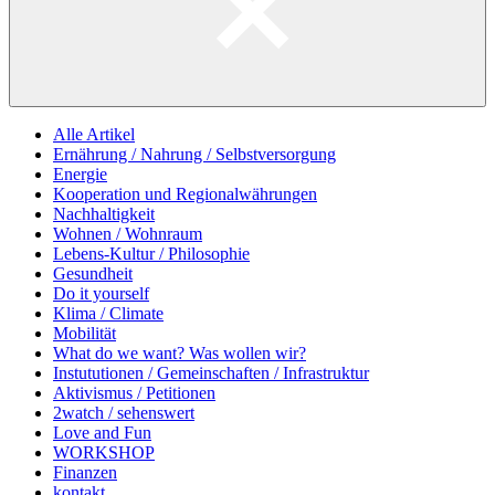
Alle Artikel
Ernährung / Nahrung / Selbstversorgung
Energie
Kooperation und Regionalwährungen
Nachhaltigkeit
Wohnen / Wohnraum
Lebens-Kultur / Philosophie
Gesundheit
Do it yourself
Klima / Climate
Mobilität
What do we want? Was wollen wir?
Instututionen / Gemeinschaften / Infrastruktur
Aktivismus / Petitionen
2watch / sehenswert
Love and Fun
WORKSHOP
Finanzen
kontakt