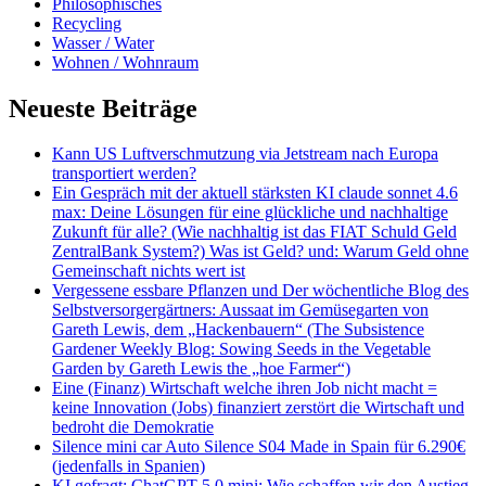
Philosophisches
Recycling
Wasser / Water
Wohnen / Wohnraum
Neueste Beiträge
Kann US Luftverschmutzung via Jetstream nach Europa
transportiert werden?
Ein Gespräch mit der aktuell stärksten KI claude sonnet 4.6
max: Deine Lösungen für eine glückliche und nachhaltige
Zukunft für alle? (Wie nachhaltig ist das FIAT Schuld Geld
ZentralBank System?) Was ist Geld? und: Warum Geld ohne
Gemeinschaft nichts wert ist
Vergessene essbare Pflanzen und Der wöchentliche Blog des
Selbstversorgergärtners: Aussaat im Gemüsegarten von
Gareth Lewis, dem „Hackenbauern“ (The Subsistence
Gardener Weekly Blog: Sowing Seeds in the Vegetable
Garden by Gareth Lewis the „hoe Farmer“)
Eine (Finanz) Wirtschaft welche ihren Job nicht macht =
keine Innovation (Jobs) finanziert zerstört die Wirtschaft und
bedroht die Demokratie
Silence mini car Auto Silence S04 Made in Spain für 6.290€
(jedenfalls in Spanien)
KI gefragt: ChatGPT 5.0 mini: Wie schaffen wir den Austieg