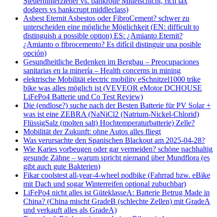
Steuerhinterzieher vs. bankrotte Mittelschicht, rich tax
dodgers vs bankcrupt middleclass)
Asbest Eternit Asbestos oder FibroCement? schwer zu
unterscheiden eine mögliche Möglichkeit (EN: difficult to
distinguish a possible option) ES: ¿Amianto Eternit?
¿Amianto o fibrocemento? Es difícil distinguir una posible
opción)
Gesundheitliche Bedenken im Bergbau – Preocupaciones
sanitarias en la minería – Health concerns in mining
elektrische Mobilität electric mobility eSchnitzel1000 trike
bike was alles möglich ist (VEVEOR eMotor DCHOUSE
LiFePo4 Batterie und Co Test Review)
Die (endlose?) suche nach der Besten Batterie für PV Solar +
was ist eine ZEBRA (NaNiCl2 (Natrium-Nickel-Chlorid)
FlüssigSalz (molten salt) Hochtemperaturbatterie) Zelle?
Mobilität der Zukunft: ohne Autos alles fliegt
Was verursachte den Spanischen Blackout am 2025-04-28?
Wie Karies vorbeugen oder gar vermeiden? schöne nachhaltig
gesunde Zähne – warum spricht niemand über Mundflora (es
gibt auch gute Bakterien)
Fikar coolstest all-year-4-wheel podbike (Fahrrad bzw. eBike
mit Dach und sogar Winterreifen optional zubuchbar)
LiFePo4 nicht alles ist GüteklasseA: Batterie Betrug Made in
China? (China mischt GradeB (schlechte Zellen) mit GradeA
und verkauft alles als GradeA)