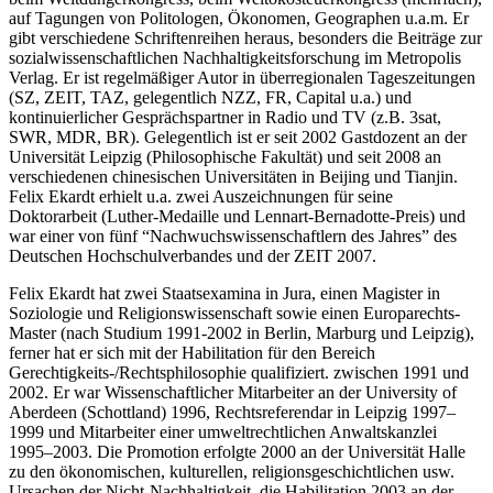
auf Tagungen von Politologen, Ökonomen, Geographen u.a.m. Er
gibt verschiedene Schriftenreihen heraus, besonders die Beiträge zur
sozialwissenschaftlichen Nachhaltigkeitsforschung im Metropolis
Verlag. Er ist regelmäßiger Autor in überregionalen Tageszeitungen
(SZ, ZEIT, TAZ, gelegentlich NZZ, FR, Capital u.a.) und
kontinuierlicher Gesprächspartner in Radio und TV (z.B. 3sat,
SWR, MDR, BR). Gelegentlich ist er seit 2002 Gastdozent an der
Universität Leipzig (Philosophische Fakultät) und seit 2008 an
verschiedenen chinesischen Universitäten in Beijing und Tianjin.
Felix Ekardt erhielt u.a. zwei Auszeichnungen für seine
Doktorarbeit (Luther-Medaille und Lennart-Bernadotte-Preis) und
war einer von fünf “Nachwuchswissenschaftlern des Jahres” des
Deutschen Hochschulverbandes und der ZEIT 2007.
Felix Ekardt hat zwei Staatsexamina in Jura, einen Magister in
Soziologie und Religionswissenschaft sowie einen Europarechts-
Master (nach Studium 1991-2002 in Berlin, Marburg und Leipzig),
ferner hat er sich mit der Habilitation für den Bereich
Gerechtigkeits-/Rechtsphilosophie qualifiziert. zwischen 1991 und
2002. Er war Wissenschaftlicher Mitarbeiter an der University of
Aberdeen (Schottland) 1996, Rechtsreferendar in Leipzig 1997–
1999 und Mitarbeiter einer umweltrechtlichen Anwaltskanzlei
1995–2003. Die Promotion erfolgte 2000 an der Universität Halle
zu den ökonomischen, kulturellen, religionsgeschichtlichen usw.
Ursachen der Nicht-Nachhaltigkeit, die Habilitation 2003 an der