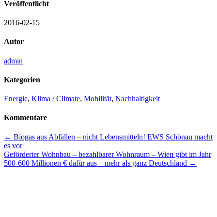
Veröffentlicht
2016-02-15
Autor
admin
Kategorien
Energie
,
Klima / Climate
,
Mobilität
,
Nachhaltigkeit
Kommentare
Beitrags-
←
Biogas aus Abfällen – nicht Lebensmitteln! EWS Schönau macht
es vor
Navigation
Geförderter Wohnbau – bezahlbarer Wohnraum – Wien gibt im Jahr
500-600 Millionen € dafür aus – mehr als ganz Deutschland
→