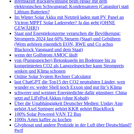
Bremskraft Rückgewinnung beim eBike mit dem
elektronischen Schwungrad: Kondensatoren (Capasitor) statt
Lithium Batterien?
Im Winter Solar Akku mit Netzteil laden statt PV Panel an
Victron MPPT Solar Laderegler? Ja das geht (OHNE
GEWÄHR!)
Staat und Energiekonzerne verarschen die Bevölkerung:
Strompreis 2024 fast 60% Steuern (Staat) und Gebühren
(Wem gehören eigentlich EON, RWE und Co achso
Blackrock Vanguard und dem Staat)
wenn der Golfstrom AMOC läuft
von (Pumpspeicher) Betonkugeln im Bodensee bis zu
komprimierten CO2 als Langzeitspeicher kann Strompreis
senken und Klima schonen
Online Solar System Rechner Calculator
laut ChatGPT die Top15 der CO2 neutralsten Länder, wen
wunder es: weder Shell noch Exxon sind gut für’s Klima
schwerer und weniger Energiedichte dafür günstiger: China
setzt auf LiFePo4 Akkus (ohne Kobalt)
Über die Unabhängigkeit Deutscher Medien: Upday App
gehört Axel Springer gehört KKR gehört BlackRock
100% Solar Powered VAN T2 Bus
1000x Arten kaffee zu kochen
Glyphosat und andere Pestizide in der Luft über Deutschland?
#wtf