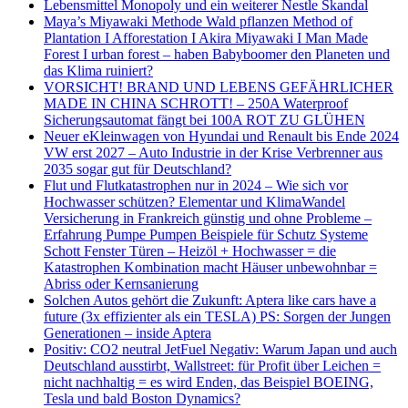
Lebensmittel Monopoly und ein weiterer Nestle Skandal
Maya’s Miyawaki Methode Wald pflanzen Method of
Plantation I Afforestation I Akira Miyawaki I Man Made
Forest I urban forest – haben Babyboomer den Planeten und
das Klima ruiniert?
VORSICHT! BRAND UND LEBENS GEFÄHRLICHER
MADE IN CHINA SCHROTT! – 250A Waterproof
Sicherungsautomat fängt bei 100A ROT ZU GLÜHEN
Neuer eKleinwagen von Hyundai und Renault bis Ende 2024
VW erst 2027 – Auto Industrie in der Krise Verbrenner aus
2035 sogar gut für Deutschland?
Flut und Flutkatastrophen nur in 2024 – Wie sich vor
Hochwasser schützen? Elementar und KlimaWandel
Versicherung in Frankreich günstig und ohne Probleme –
Erfahrung Pumpe Pumpen Beispiele für Schutz Systeme
Schott Fenster Türen – Heizöl + Hochwasser = die
Katastrophen Kombination macht Häuser unbewohnbar =
Abriss oder Kernsanierung
Solchen Autos gehört die Zukunft: Aptera like cars have a
future (3x effizienter als ein TESLA) PS: Sorgen der Jungen
Generationen – inside Aptera
Positiv: CO2 neutral JetFuel Negativ: Warum Japan und auch
Deutschland ausstirbt, Wallstreet: für Profit über Leichen =
nicht nachhaltig = es wird Enden, das Beispiel BOEING,
Tesla und bald Boston Dynamics?