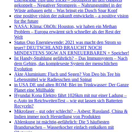
gekoppelt – Negativer Strompreis – Nahrungsmittel in der
Wüste anbauen geht – Was bringt ein Dusch Spar Kopf
eine positive vision der zukunft entwickeln – a positive vision
for the future
NASA: Klima: OhOh: Houston, wir haben ein Methan
Problem – Europa erwärmt sich schneller als der Rest der
Welt
Status Quo Energiewende: 2021 was macht den Strom so
teuer? DEUTSCHLAND BRAUCHT NOCH
MINDESTENS 50GW AN ERNEUERBAREN + Speicher!
Ist Handy-Strahlung gefährlich? – Das Immunsystem – Nach
dem Gehirn, das komplexeste System der menschlichen
Evolution
Akte Aluminium: Fluch und Segen? Von Deo bis Tee bis
Lebensmittel wie Radiesschen und Spinat
in USA DE und alten ROM: Blei im Trinkwasser: Der Ganze
Planet eine Müllhalde
Hyundai Kona Elektro fährt 1026km mit nur einer Ladung –
e-Auto im ReichweitenTest – wie gut lassen sich Batterien
Recyceln?
Mikrofaser – gut oder schlecht? – Asbest: Russland, China &
Indien immer noch Herstellung von Produkten
Ablenkung ist mächtig-gefährlich: Die 5 häufigsten
Brandursachen – Wasserkocher einfach entkalken mit