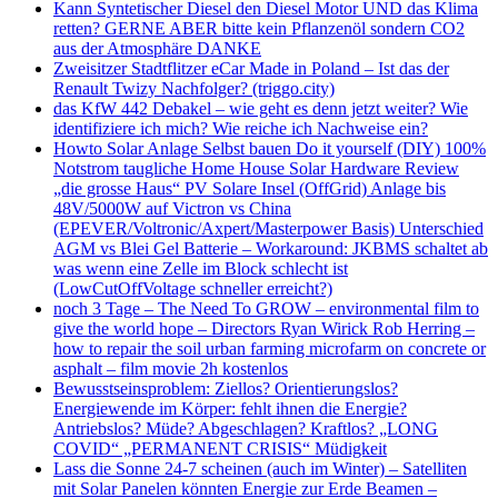
Kann Syntetischer Diesel den Diesel Motor UND das Klima
retten? GERNE ABER bitte kein Pflanzenöl sondern CO2
aus der Atmosphäre DANKE
Zweisitzer Stadtflitzer eCar Made in Poland – Ist das der
Renault Twizy Nachfolger? (triggo.city)
das KfW 442 Debakel – wie geht es denn jetzt weiter? Wie
identifiziere ich mich? Wie reiche ich Nachweise ein?
Howto Solar Anlage Selbst bauen Do it yourself (DIY) 100%
Notstrom taugliche Home House Solar Hardware Review
„die grosse Haus“ PV Solare Insel (OffGrid) Anlage bis
48V/5000W auf Victron vs China
(EPEVER/Voltronic/Axpert/Masterpower Basis) Unterschied
AGM vs Blei Gel Batterie – Workaround: JKBMS schaltet ab
was wenn eine Zelle im Block schlecht ist
(LowCutOffVoltage schneller erreicht?)
noch 3 Tage – The Need To GROW – environmental film to
give the world hope – Directors Ryan Wirick Rob Herring –
how to repair the soil urban farming microfarm on concrete or
asphalt – film movie 2h kostenlos
Bewusstseinsproblem: Ziellos? Orientierungslos?
Energiewende im Körper: fehlt ihnen die Energie?
Antriebslos? Müde? Abgeschlagen? Kraftlos? „LONG
COVID“ „PERMANENT CRISIS“ Müdigkeit
Lass die Sonne 24-7 scheinen (auch im Winter) – Satelliten
mit Solar Panelen könnten Energie zur Erde Beamen –