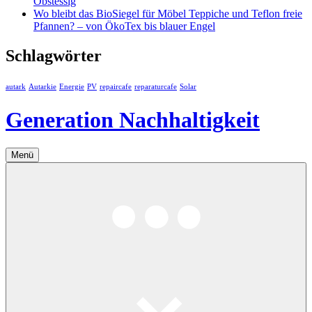
Obstessig
Wo bleibt das BioSiegel für Möbel Teppiche und Teflon freie
Pfannen? – von ÖkoTex bis blauer Engel
Schlagwörter
autark
Autarkie
Energie
PV
repaircafe
reparaturcafe
Solar
Generation Nachhaltigkeit
Menü