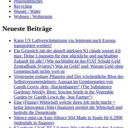
Philosophisches
Recycling
Wasser / Water
Wohnen / Wohnraum
Neueste Beiträge
Kann US Luftverschmutzung via Jetstream nach Europa
transportiert werden?
Ein Gespräch mit der aktuell stärksten KI claude sonnet 4.6
max: Deine Lösungen für eine glückliche und nachhaltige
Zukunft für alle? (Wie nachhaltig ist das FIAT Schuld Geld
ZentralBank System?) Was ist Geld? und: Warum Geld ohne
Gemeinschaft nichts wert ist
Vergessene essbare Pflanzen und Der wöchentliche Blog des
Selbstversorgergärtners: Aussaat im Gemüsegarten von
Gareth Lewis, dem „Hackenbauern“ (The Subsistence
Gardener Weekly Blog: Sowing Seeds in the Vegetable
Garden by Gareth Lewis the „hoe Farmer“)
Eine (Finanz) Wirtschaft welche ihren Job nicht macht =
keine Innovation (Jobs) finanziert zerstört die Wirtschaft und
bedroht die Demokratie
Silence mini car Auto Silence S04 Made in Spain für 6.290€
(jedenfalls in Spanien)
KI gefragt: ChatGPT 5.0 mini: Wie schaffen wir den Austieg