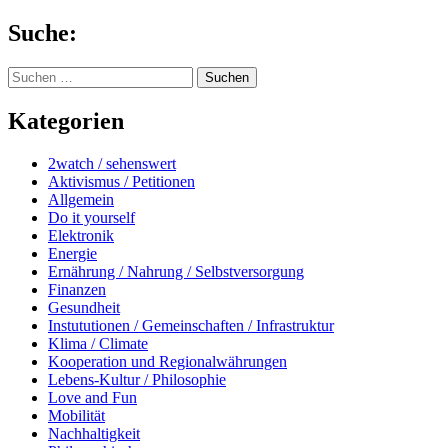
Springe
Suche:
zum
Inhalt
Suchen
nach:
Kategorien
2watch / sehenswert
Aktivismus / Petitionen
Allgemein
Do it yourself
Elektronik
Energie
Ernährung / Nahrung / Selbstversorgung
Finanzen
Gesundheit
Instututionen / Gemeinschaften / Infrastruktur
Klima / Climate
Kooperation und Regionalwährungen
Lebens-Kultur / Philosophie
Love and Fun
Mobilität
Nachhaltigkeit