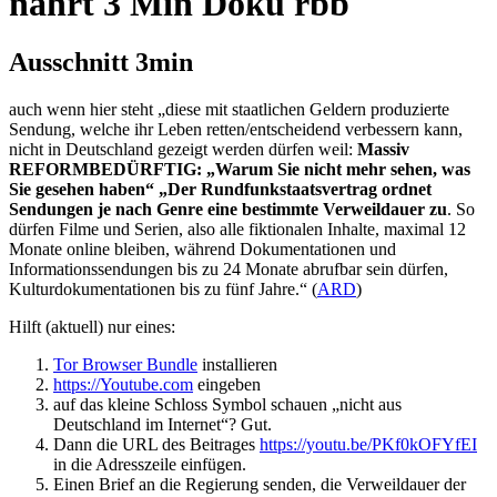
nährt 3 Min Doku rbb
Ausschnitt 3min
auch wenn hier steht „diese mit staatlichen Geldern produzierte
Sendung, welche ihr Leben retten/entscheidend verbessern kann,
nicht in Deutschland gezeigt werden dürfen weil:
Massiv
REFORMBEDÜRFTIG: „Warum Sie nicht mehr sehen, was
Sie gesehen haben“ „Der Rundfunkstaatsvertrag ordnet
Sendungen je nach Genre eine bestimmte Verweildauer zu
. So
dürfen Filme und Serien, also alle fiktionalen Inhalte, maximal 12
Monate online bleiben, während Dokumentationen und
Informationssendungen bis zu 24 Monate abrufbar sein dürfen,
Kulturdokumentationen bis zu fünf Jahre.
“ (
ARD
)
Hilft (aktuell) nur eines:
Tor Browser Bundle
installieren
https://Youtube.com
eingeben
auf das kleine Schloss Symbol schauen „nicht aus
Deutschland im Internet“? Gut.
Dann die URL des Beitrages
https://youtu.be/PKf0kOFYfEI
in die Adresszeile einfügen.
Einen Brief an die Regierung senden, die Verweildauer der