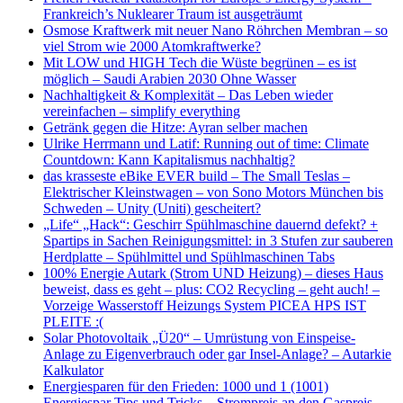
Frankreich’s Nuklearer Traum ist ausgeträumt
Osmose Kraftwerk mit neuer Nano Röhrchen Membran – so
viel Strom wie 2000 Atomkraftwerke?
Mit LOW und HIGH Tech die Wüste begrünen – es ist
möglich – Saudi Arabien 2030 Ohne Wasser
Nachhaltigkeit & Komplexität – Das Leben wieder
vereinfachen – simplify everything
Getränk gegen die Hitze: Ayran selber machen
Ulrike Herrmann und Latif: Running out of time: Climate
Countdown: Kann Kapitalismus nachhaltig?
das krasseste eBike EVER build – The Small Teslas –
Elektrischer Kleinstwagen – von Sono Motors München bis
Schweden – Unity (Uniti) gescheitert?
„Life“ „Hack“: Geschirr Spühlmaschine dauernd defekt? +
Spartips in Sachen Reinigungsmittel: in 3 Stufen zur sauberen
Herdplatte – Spühlmittel und Spühlmaschinen Tabs
100% Energie Autark (Strom UND Heizung) – dieses Haus
beweist, dass es geht – plus: CO2 Recycling – geht auch! –
Vorzeige Wasserstoff Heizungs System PICEA HPS IST
PLEITE :(
Solar Photovoltaik „Ü20“ – Umrüstung von Einspeise-
Anlage zu Eigenverbrauch oder gar Insel-Anlage? – Autarkie
Kalkulator
Energiesparen für den Frieden: 1000 und 1 (1001)
Energiespar Tips und Tricks – Strompreis an den Gaspreis