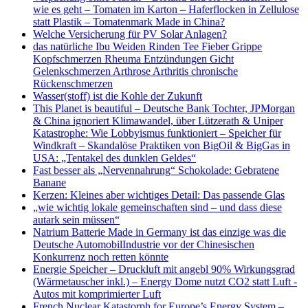
wie es geht – Tomaten im Karton – Haferflocken in Zellulose
statt Plastik – Tomatenmark Made in China?
Welche Versicherung für PV Solar Anlagen?
das natürliche Ibu Weiden Rinden Tee Fieber Grippe
Kopfschmerzen Rheuma Entzündungen Gicht
Gelenkschmerzen Arthrose Arthritis chronische
Rückenschmerzen
Wasser(stoff) ist die Kohle der Zukunft
This Planet is beautiful – Deutsche Bank Tochter, JPMorgan
& China ignoriert Klimawandel, über Lützerath & Uniper
Katastrophe: Wie Lobbyismus funktioniert – Speicher für
Windkraft – Skandalöse Praktiken von BigOil & BigGas in
USA: „Tentakel des dunklen Geldes“
Fast besser als „Nervennahrung“ Schokolade: Gebratene
Banane
Kerzen: Kleines aber wichtiges Detail: Das passende Glas
„wie wichtig lokale gemeinschaften sind – und dass diese
autark sein müssen“
Natrium Batterie Made in Germany ist das einzige was die
Deutsche AutomobilIndustrie vor der Chinesischen
Konkurrenz noch retten könnte
Energie Speicher – Druckluft mit angebl 90% Wirkungsgrad
(Wärmetauscher inkl.) – Energy Dome nutzt CO2 statt Luft -
Autos mit komprimierter Luft
French Nuclear Katastorph for Europe’s Energy System –