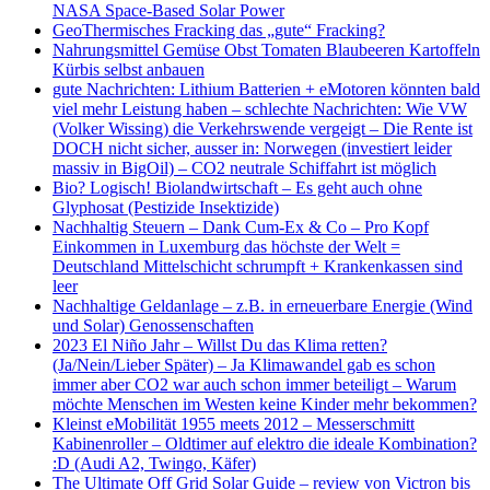
NASA Space-Based Solar Power
GeoThermisches Fracking das „gute“ Fracking?
Nahrungsmittel Gemüse Obst Tomaten Blaubeeren Kartoffeln
Kürbis selbst anbauen
gute Nachrichten: Lithium Batterien + eMotoren könnten bald
viel mehr Leistung haben – schlechte Nachrichten: Wie VW
(Volker Wissing) die Verkehrswende vergeigt – Die Rente ist
DOCH nicht sicher, ausser in: Norwegen (investiert leider
massiv in BigOil) – CO2 neutrale Schiffahrt ist möglich
Bio? Logisch! Biolandwirtschaft – Es geht auch ohne
Glyphosat (Pestizide Insektizide)
Nachhaltig Steuern – Dank Cum-Ex & Co – Pro Kopf
Einkommen in Luxemburg das höchste der Welt =
Deutschland Mittelschicht schrumpft + Krankenkassen sind
leer
Nachhaltige Geldanlage – z.B. in erneuerbare Energie (Wind
und Solar) Genossenschaften
2023 El Niño Jahr – Willst Du das Klima retten?
(Ja/Nein/Lieber Später) – Ja Klimawandel gab es schon
immer aber CO2 war auch schon immer beteiligt – Warum
möchte Menschen im Westen keine Kinder mehr bekommen?
Kleinst eMobilität 1955 meets 2012 – Messerschmitt
Kabinenroller – Oldtimer auf elektro die ideale Kombination?
:D (Audi A2, Twingo, Käfer)
The Ultimate Off Grid Solar Guide – review von Victron bis