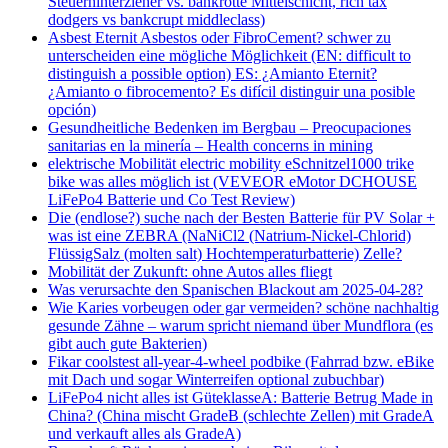
Steuerhinterzieher vs. bankrotte Mittelschicht, rich tax
dodgers vs bankcrupt middleclass)
Asbest Eternit Asbestos oder FibroCement? schwer zu
unterscheiden eine mögliche Möglichkeit (EN: difficult to
distinguish a possible option) ES: ¿Amianto Eternit?
¿Amianto o fibrocemento? Es difícil distinguir una posible
opción)
Gesundheitliche Bedenken im Bergbau – Preocupaciones
sanitarias en la minería – Health concerns in mining
elektrische Mobilität electric mobility eSchnitzel1000 trike
bike was alles möglich ist (VEVEOR eMotor DCHOUSE
LiFePo4 Batterie und Co Test Review)
Die (endlose?) suche nach der Besten Batterie für PV Solar +
was ist eine ZEBRA (NaNiCl2 (Natrium-Nickel-Chlorid)
FlüssigSalz (molten salt) Hochtemperaturbatterie) Zelle?
Mobilität der Zukunft: ohne Autos alles fliegt
Was verursachte den Spanischen Blackout am 2025-04-28?
Wie Karies vorbeugen oder gar vermeiden? schöne nachhaltig
gesunde Zähne – warum spricht niemand über Mundflora (es
gibt auch gute Bakterien)
Fikar coolstest all-year-4-wheel podbike (Fahrrad bzw. eBike
mit Dach und sogar Winterreifen optional zubuchbar)
LiFePo4 nicht alles ist GüteklasseA: Batterie Betrug Made in
China? (China mischt GradeB (schlechte Zellen) mit GradeA
und verkauft alles als GradeA)