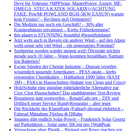
Deye bis Voltronic (MPPSolar, MasterPower, Axpert, MF-
OMEGA, STECA KATEK SOLARIX) (ACHTUNG
FAKE: PowMr POWLAND BGH-5KW EASUN) warum
kein Fronius? – Rechnen sich Optimierer?
Die Medizin nur noch ein Geschäft? – 30% aller
Krankenhäuser privatisiert – Krebs Früherkennung?
this planet is STUNNING beautiful #beautifulplanet
Jetzt weht auch in Bayern ein anderer Wind – auf den Alpen
weht sogar sehr viel Wind – ein ungenutztes Potential?
Spritpreise werden wieder steigen weil: Ölvorräte reichen
gerade noch 10 Jahre – Wann kommen bezahlbare Natrium
Ion Batterien?
Ewige Sünden der Chemie Industrie – Dupont vergiftet,
wissentlich tausende Amerikaner – PFAS again – krebs
erregenden Chemikalien – Haltbarkeit 1000 Jahre (BASF
3M) – PAKs in Hausschuhen (Imitate von Clogs und Crocs)
HolzSchuhe eine günstige mittelalterliche Alternative zur
Croc Clog Hausschuhen? Das unabhängiger Test-Review
Reparieren statt wegwerfen – RepairCafe.org – DIY und
Drillisch neuer Service HandyReparatur – aber teuer
Die Rückkehr des KlappRads (Faltrad) diesmal elektrisch –
Fahrrad Mitnahme Flixbus & DBahn
Spanien gibt endlich Solar-Power – Frankreich Solar Gesetz
auf Parkplätzen – Solar unter 50Cent pro 1WattPeak
Verpackung ohne Plastik – Bioland und Rewe machen vor