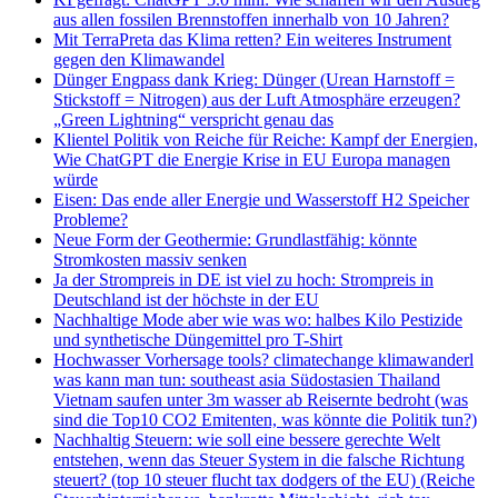
aus allen fossilen Brennstoffen innerhalb von 10 Jahren?
Mit TerraPreta das Klima retten? Ein weiteres Instrument
gegen den Klimawandel
Dünger Engpass dank Krieg: Dünger (Urean Harnstoff =
Stickstoff = Nitrogen) aus der Luft Atmosphäre erzeugen?
„Green Lightning“ verspricht genau das
Klientel Politik von Reiche für Reiche: Kampf der Energien,
Wie ChatGPT die Energie Krise in EU Europa managen
würde
Eisen: Das ende aller Energie und Wasserstoff H2 Speicher
Probleme?
Neue Form der Geothermie: Grundlastfähig: könnte
Stromkosten massiv senken
Ja der Strompreis in DE ist viel zu hoch: Strompreis in
Deutschland ist der höchste in der EU
Nachhaltige Mode aber wie was wo: halbes Kilo Pestizide
und synthetische Düngemittel pro T-Shirt
Hochwasser Vorhersage tools? climatechange klimawanderl
was kann man tun: southeast asia Südostasien Thailand
Vietnam saufen unter 3m wasser ab Reisernte bedroht (was
sind die Top10 CO2 Emitenten, was könnte die Politik tun?)
Nachhaltig Steuern: wie soll eine bessere gerechte Welt
entstehen, wenn das Steuer System in die falsche Richtung
steuert? (top 10 steuer flucht tax dodgers of the EU) (Reiche