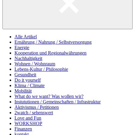
Alle Artikel
Ernährung / Nahrung / Selbstversorgung
Energie
Kooperation und Regionalwährungen
Nachhaltigkeit
Wohnen / Wohnraum
Lebens-Kultur / Philosophie
Gesundheit
Do it yourself
Klima / Climate
Mobilität
What do we want? Was wollen wir?
Instututionen / Gemeinschaften / Infrastruktur
Aktivismus / Petitionen
2watch / sehenswert
Love and Fun
WORKSHOP
Finanzen
kontakt