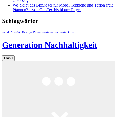
Obstessig
Wo bleibt das BioSiegel für Möbel Teppiche und Teflon freie
Pfannen? – von ÖkoTex bis blauer Engel
Schlagwörter
autark
Autarkie
Energie
PV
repaircafe
reparaturcafe
Solar
Generation Nachhaltigkeit
Menü