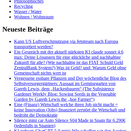
Philosophisches
Recycling
Wasser / Water
Wohnen / Wohnraum
Neueste Beiträge
Kann US Luftverschmutzung via Jetstream nach Europa
transportiert werden?
Ein Gespräch mit der aktuell stärksten KI claude sonnet 4.6
max: Deine Lösungen für eine glückliche und nachhaltige
Zukunft für alle? (Wie nachhaltig ist das FIAT Schuld Geld
ZentralBank System?) Was ist Geld? und: Warum Geld ohne
Gemeinschaft nichts wert ist
Vergessene essbare Pflanzen und Der wöchentliche Blog des
Selbstversorgergärtners: Aussaat im Gemüsegarten von
Gareth Lewis, dem „Hackenbauern“ (The Subsistence
Gardener Weekly Blog: Sowing Seeds in the Vegetable
Garden by Gareth Lewis the „hoe Farmer“)
Eine (Finanz) Wirtschaft welche ihren Job nicht macht =
keine Innovation (Jobs) finanziert zerstört die Wirtschaft und
bedroht die Demokratie
Silence mini car Auto Silence S04 Made in Spain für 6.290€
(jedenfalls in Spanien)
KI gefragt: ChatGPT 5.0 mini: Wie schaffen wir den Austieg