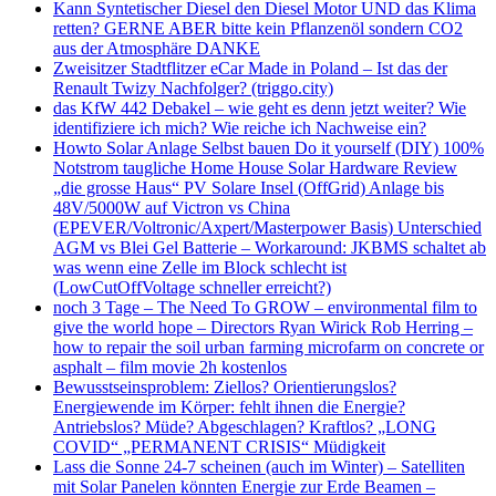
Kann Syntetischer Diesel den Diesel Motor UND das Klima
retten? GERNE ABER bitte kein Pflanzenöl sondern CO2
aus der Atmosphäre DANKE
Zweisitzer Stadtflitzer eCar Made in Poland – Ist das der
Renault Twizy Nachfolger? (triggo.city)
das KfW 442 Debakel – wie geht es denn jetzt weiter? Wie
identifiziere ich mich? Wie reiche ich Nachweise ein?
Howto Solar Anlage Selbst bauen Do it yourself (DIY) 100%
Notstrom taugliche Home House Solar Hardware Review
„die grosse Haus“ PV Solare Insel (OffGrid) Anlage bis
48V/5000W auf Victron vs China
(EPEVER/Voltronic/Axpert/Masterpower Basis) Unterschied
AGM vs Blei Gel Batterie – Workaround: JKBMS schaltet ab
was wenn eine Zelle im Block schlecht ist
(LowCutOffVoltage schneller erreicht?)
noch 3 Tage – The Need To GROW – environmental film to
give the world hope – Directors Ryan Wirick Rob Herring –
how to repair the soil urban farming microfarm on concrete or
asphalt – film movie 2h kostenlos
Bewusstseinsproblem: Ziellos? Orientierungslos?
Energiewende im Körper: fehlt ihnen die Energie?
Antriebslos? Müde? Abgeschlagen? Kraftlos? „LONG
COVID“ „PERMANENT CRISIS“ Müdigkeit
Lass die Sonne 24-7 scheinen (auch im Winter) – Satelliten
mit Solar Panelen könnten Energie zur Erde Beamen –