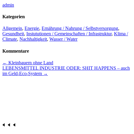
admin
Kategorien
Allgemein
,
Energie
,
Ernährung / Nahrung / Selbstversorgung
,
Gesundheit
,
Instututionen / Gemeinschaften / Infrastruktur
,
Klima /
Climate
,
Nachhaltigkeit
,
Wasser / Water
Kommentare
Beitrags-
←
Kleinbauern ohne Land
LEBENSMITTEL INDUSTRIE ODER: SHIT HAPPENS – auch
Navigation
im Geld-Eco-System
→