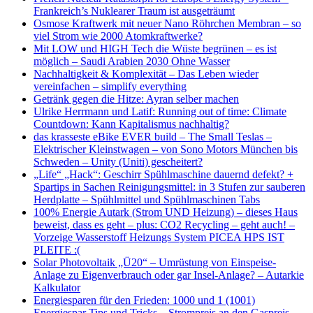
Frankreich’s Nuklearer Traum ist ausgeträumt
Osmose Kraftwerk mit neuer Nano Röhrchen Membran – so
viel Strom wie 2000 Atomkraftwerke?
Mit LOW und HIGH Tech die Wüste begrünen – es ist
möglich – Saudi Arabien 2030 Ohne Wasser
Nachhaltigkeit & Komplexität – Das Leben wieder
vereinfachen – simplify everything
Getränk gegen die Hitze: Ayran selber machen
Ulrike Herrmann und Latif: Running out of time: Climate
Countdown: Kann Kapitalismus nachhaltig?
das krasseste eBike EVER build – The Small Teslas –
Elektrischer Kleinstwagen – von Sono Motors München bis
Schweden – Unity (Uniti) gescheitert?
„Life“ „Hack“: Geschirr Spühlmaschine dauernd defekt? +
Spartips in Sachen Reinigungsmittel: in 3 Stufen zur sauberen
Herdplatte – Spühlmittel und Spühlmaschinen Tabs
100% Energie Autark (Strom UND Heizung) – dieses Haus
beweist, dass es geht – plus: CO2 Recycling – geht auch! –
Vorzeige Wasserstoff Heizungs System PICEA HPS IST
PLEITE :(
Solar Photovoltaik „Ü20“ – Umrüstung von Einspeise-
Anlage zu Eigenverbrauch oder gar Insel-Anlage? – Autarkie
Kalkulator
Energiesparen für den Frieden: 1000 und 1 (1001)
Energiespar Tips und Tricks – Strompreis an den Gaspreis