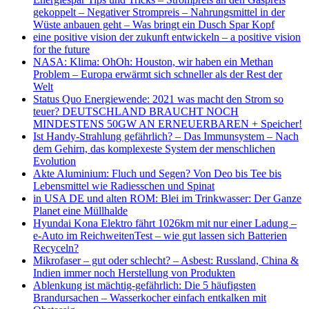
gekoppelt – Negativer Strompreis – Nahrungsmittel in der
Wüste anbauen geht – Was bringt ein Dusch Spar Kopf
eine positive vision der zukunft entwickeln – a positive vision
for the future
NASA: Klima: OhOh: Houston, wir haben ein Methan
Problem – Europa erwärmt sich schneller als der Rest der
Welt
Status Quo Energiewende: 2021 was macht den Strom so
teuer? DEUTSCHLAND BRAUCHT NOCH
MINDESTENS 50GW AN ERNEUERBAREN + Speicher!
Ist Handy-Strahlung gefährlich? – Das Immunsystem – Nach
dem Gehirn, das komplexeste System der menschlichen
Evolution
Akte Aluminium: Fluch und Segen? Von Deo bis Tee bis
Lebensmittel wie Radiesschen und Spinat
in USA DE und alten ROM: Blei im Trinkwasser: Der Ganze
Planet eine Müllhalde
Hyundai Kona Elektro fährt 1026km mit nur einer Ladung –
e-Auto im ReichweitenTest – wie gut lassen sich Batterien
Recyceln?
Mikrofaser – gut oder schlecht? – Asbest: Russland, China &
Indien immer noch Herstellung von Produkten
Ablenkung ist mächtig-gefährlich: Die 5 häufigsten
Brandursachen – Wasserkocher einfach entkalken mit