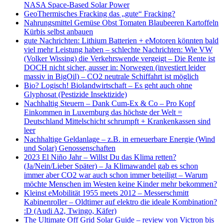
NASA Space-Based Solar Power
GeoThermisches Fracking das „gute“ Fracking?
Nahrungsmittel Gemüse Obst Tomaten Blaubeeren Kartoffeln
Kürbis selbst anbauen
gute Nachrichten: Lithium Batterien + eMotoren könnten bald
viel mehr Leistung haben – schlechte Nachrichten: Wie VW
(Volker Wissing) die Verkehrswende vergeigt – Die Rente ist
DOCH nicht sicher, ausser in: Norwegen (investiert leider
massiv in BigOil) – CO2 neutrale Schiffahrt ist möglich
Bio? Logisch! Biolandwirtschaft – Es geht auch ohne
Glyphosat (Pestizide Insektizide)
Nachhaltig Steuern – Dank Cum-Ex & Co – Pro Kopf
Einkommen in Luxemburg das höchste der Welt =
Deutschland Mittelschicht schrumpft + Krankenkassen sind
leer
Nachhaltige Geldanlage – z.B. in erneuerbare Energie (Wind
und Solar) Genossenschaften
2023 El Niño Jahr – Willst Du das Klima retten?
(Ja/Nein/Lieber Später) – Ja Klimawandel gab es schon
immer aber CO2 war auch schon immer beteiligt – Warum
möchte Menschen im Westen keine Kinder mehr bekommen?
Kleinst eMobilität 1955 meets 2012 – Messerschmitt
Kabinenroller – Oldtimer auf elektro die ideale Kombination?
:D (Audi A2, Twingo, Käfer)
The Ultimate Off Grid Solar Guide – review von Victron bis