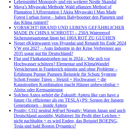
Lebensmittel Monopoly und ein weiterer Nestle Skandal
Maya’s Miyawaki Methode Wald pflanzen Method of
Plantation I Afforestation I Akira Miyawaki I Man Made
Forest I urban forest – haben Babyboomer den Planeten und
das Klima ruiniert?
VORSICHT! BRAND UND LEBENS GEFÄHRLICHER
MADE IN CHINA SCHROTT! – 250A Waterproof
Sicherungsautomat fängt bei 100A ROT ZU GLÜHEN
Neuer eKleinwagen von Hyundai und Renault bis Ende 2024
VW erst 2027 – Auto Industrie in der Krise Verbrenner aus
2035 sogar gut für Deutschland?
Flut und Flutkatastrophen nur in 2024 – Wie sich vor
Hochwasser schützen? Elementar und KlimaWandel
Versicherung in Frankreich günstig und ohne Probleme –
Erfahrung Pumpe Pumpen Beispiele für Schutz Systeme
Schott Fenster Türen – Heizöl + Hochwasser = die
Katastrophen Kombination macht Häuser unbewohnbar =
Abriss oder Kernsanierung
Solchen Autos gehört die Zukunft: Aptera like cars have a
future (3x effizienter als ein TESLA) PS: Sorgen der Jungen
Generationen – inside Aptera
Positiv: CO2 neutral JetFuel Negativ: Warum Japan und auch
Deutschland ausstirbt, Wallstreet: für Profit über Leichen =
nicht nachhaltig = es wird Enden, das Beispiel BOEING,
Tesla und bald Boston Dynamics?