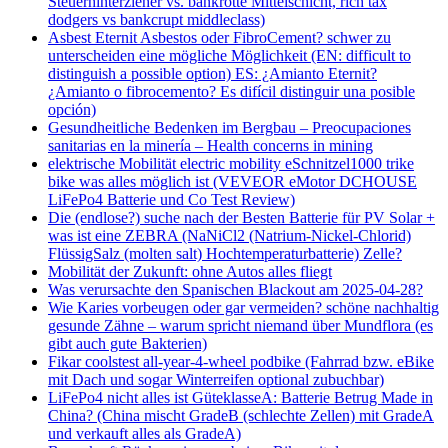
Steuerhinterzieher vs. bankrotte Mittelschicht, rich tax
dodgers vs bankcrupt middleclass)
Asbest Eternit Asbestos oder FibroCement? schwer zu
unterscheiden eine mögliche Möglichkeit (EN: difficult to
distinguish a possible option) ES: ¿Amianto Eternit?
¿Amianto o fibrocemento? Es difícil distinguir una posible
opción)
Gesundheitliche Bedenken im Bergbau – Preocupaciones
sanitarias en la minería – Health concerns in mining
elektrische Mobilität electric mobility eSchnitzel1000 trike
bike was alles möglich ist (VEVEOR eMotor DCHOUSE
LiFePo4 Batterie und Co Test Review)
Die (endlose?) suche nach der Besten Batterie für PV Solar +
was ist eine ZEBRA (NaNiCl2 (Natrium-Nickel-Chlorid)
FlüssigSalz (molten salt) Hochtemperaturbatterie) Zelle?
Mobilität der Zukunft: ohne Autos alles fliegt
Was verursachte den Spanischen Blackout am 2025-04-28?
Wie Karies vorbeugen oder gar vermeiden? schöne nachhaltig
gesunde Zähne – warum spricht niemand über Mundflora (es
gibt auch gute Bakterien)
Fikar coolstest all-year-4-wheel podbike (Fahrrad bzw. eBike
mit Dach und sogar Winterreifen optional zubuchbar)
LiFePo4 nicht alles ist GüteklasseA: Batterie Betrug Made in
China? (China mischt GradeB (schlechte Zellen) mit GradeA
und verkauft alles als GradeA)