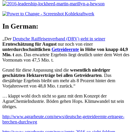
In German:
„Der
Deutsche Raiffeisenverband (DRV) geht in seiner
Ernteschätzung für August
nur noch von einer
unterdurchschnittlichen
Getreideernte
in Höhe von knapp 44,9
Mio. t
aus. Das erwartete Ergebnis liegt deutlich unter dem Wert des
Vormonats von 47,5 Mio. t.
Grund für diese Anpassung sind die
wesentlich niedriger
geschätzten Hektarerträge bei allen Getreidearten
. Das
diesjährige Ergebnis bleibt um mehr als 8 Prozent hinter dem
Vorjahreswert von 48,8 Mio. t zurück.“
… klappt wohl doch nicht so ganz mit dem Konzept der
AgrarChemieIndustrie. Böden gehen Hops. Klimawandel tut sein
übriges.
http://www.agrarheute.com/news/deutsche-getreideernte-ertraege-
brechen-durchweg
http://www.agrarheute.com/news/ernte-2016-so-sieht-feldern-