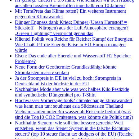
aus allen fossilen Brennstoffen innerhalb von 10 Jahren?
Mit TerraPreta das Klima retten? Ein weiteres Instrument
gegen den Klimawandel
Dünger Engpass dank Krieg: Dünger (Urean Harnstoff =
Stickstoff = Nitrogen) aus der Luft Atmosphäre erzeugen?
„Green Lightning“ verspricht genau das
Klientel Politik von Reiche für Reiche: Kampf der Energien,
Wie ChatGPT die Energie Krise in EU Europa managen
würde
Eisen: Das ende aller Energie und Wasserstoff H2 Speicher
Probleme?
Neue Form der Geothermie: Grundlastfähig: könnte
Stromkosten massiv senken
Ja der Strompreis in DE ist viel zu hoch: Strompreis in
Deutschland ist der höchste in der EU
Nachhaltige Mode aber wie was wo: halbes Kilo Pestizide
und synthetische Düngemittel pro T-Shirt
Hochwasser Vorhersage tools? climatechange klimawanderl
was kann man tun: southeast asia Südostasien Thailand
Vietnam saufen unter 3m wasser ab Reisernte bedroht (was
sind die Top10 CO2 Emitenten, was könnte die Politik tun?)
Nachhaltig Steuern: wie soll eine bessere gerechte Welt
entstehen, wenn das Steuer System in die falsche Richtung
steuert? (top 10 steuer flucht tax dodgers of the EU) (Reiche