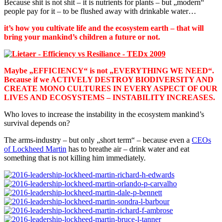
Because shit is not shit – it is nutrients for plants – but „modern“
people pay for it – to be flushed away with drinkable water…
it’s how you cultivate life and the ecosystem earth – that will
bring your mankind’s children a future or not.
Maybe „EFFICIENCY“ is not „EVERYTHING WE NEED“.
Because if we ACTIVELY DESTROY BIODIVERSITY AND
CREATE MONO CULTURES IN EVERY ASPECT OF OUR
LIVES AND ECOSYSTEMS – INSTABILITY INCREASES.
Who loves to increase the instability in the ecosystem mankind’s
survival depends on?
The arms-industry – but only „short term“ – because even a
CEOs
of Lockheed Martin
has to breathe air – drink water and eat
something that is not killing him immediately.