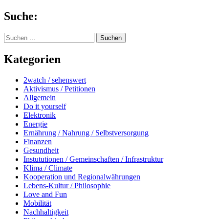
Springe
Suche:
zum
Inhalt
Suchen
nach:
Kategorien
2watch / sehenswert
Aktivismus / Petitionen
Allgemein
Do it yourself
Elektronik
Energie
Ernährung / Nahrung / Selbstversorgung
Finanzen
Gesundheit
Instututionen / Gemeinschaften / Infrastruktur
Klima / Climate
Kooperation und Regionalwährungen
Lebens-Kultur / Philosophie
Love and Fun
Mobilität
Nachhaltigkeit