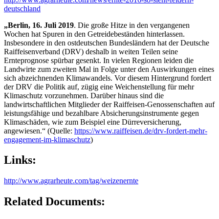
deutschland
„Berlin, 16. Juli 2019
. Die große Hitze in den vergangenen
Wochen hat Spuren in den Getreidebeständen hinterlassen.
Insbesondere in den ostdeutschen Bundesländern hat der Deutsche
Raiffeisenverband (DRV) deshalb in weiten Teilen seine
Ernteprognose spürbar gesenkt. In vielen Regionen leiden die
Landwirte zum zweiten Mal in Folge unter den Auswirkungen eines
sich abzeichnenden Klimawandels. Vor diesem Hintergrund fordert
der DRV die Politik auf, zügig eine Weichenstellung für mehr
Klimaschutz vorzunehmen. Darüber hinaus sind die
landwirtschaftlichen Mitglieder der Raiffeisen-Genossenschaften auf
leistungsfähige und bezahlbare Absicherungsinstrumente gegen
Klimaschäden, wie zum Beispiel eine Dürreversicherung,
angewiesen.“ (Quelle:
https://www.raiffeisen.de/drv-fordert-mehr-
engagement-im-klimaschutz
)
Links:
http://www.agrarheute.com/tag/weizenernte
Related Documents: