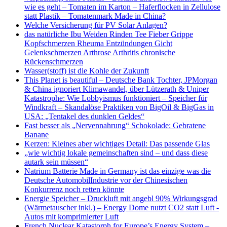
wie es geht – Tomaten im Karton – Haferflocken in Zellulose
statt Plastik – Tomatenmark Made in China?
Welche Versicherung für PV Solar Anlagen?
das natürliche Ibu Weiden Rinden Tee Fieber Grippe
Kopfschmerzen Rheuma Entzündungen Gicht
Gelenkschmerzen Arthrose Arthritis chronische
Rückenschmerzen
Wasser(stoff) ist die Kohle der Zukunft
This Planet is beautiful – Deutsche Bank Tochter, JPMorgan
& China ignoriert Klimawandel, über Lützerath & Uniper
Katastrophe: Wie Lobbyismus funktioniert – Speicher für
Windkraft – Skandalöse Praktiken von BigOil & BigGas in
USA: „Tentakel des dunklen Geldes“
Fast besser als „Nervennahrung“ Schokolade: Gebratene
Banane
Kerzen: Kleines aber wichtiges Detail: Das passende Glas
„wie wichtig lokale gemeinschaften sind – und dass diese
autark sein müssen“
Natrium Batterie Made in Germany ist das einzige was die
Deutsche AutomobilIndustrie vor der Chinesischen
Konkurrenz noch retten könnte
Energie Speicher – Druckluft mit angebl 90% Wirkungsgrad
(Wärmetauscher inkl.) – Energy Dome nutzt CO2 statt Luft -
Autos mit komprimierter Luft
French Nuclear Katastorph for Europe’s Energy System –