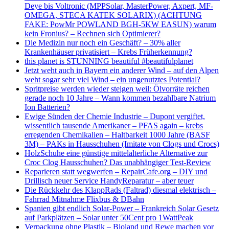
Deye bis Voltronic (MPPSolar, MasterPower, Axpert, MF-
OMEGA, STECA KATEK SOLARIX) (ACHTUNG
FAKE: PowMr POWLAND BGH-5KW EASUN) warum
kein Fronius? – Rechnen sich Optimierer?
Die Medizin nur noch ein Geschäft? – 30% aller
Krankenhäuser privatisiert – Krebs Früherkennung?
this planet is STUNNING beautiful #beautifulplanet
Jetzt weht auch in Bayern ein anderer Wind – auf den Alpen
weht sogar sehr viel Wind – ein ungenutztes Potential?
Spritpreise werden wieder steigen weil: Ölvorräte reichen
gerade noch 10 Jahre – Wann kommen bezahlbare Natrium
Ion Batterien?
Ewige Sünden der Chemie Industrie – Dupont vergiftet,
wissentlich tausende Amerikaner – PFAS again – krebs
erregenden Chemikalien – Haltbarkeit 1000 Jahre (BASF
3M) – PAKs in Hausschuhen (Imitate von Clogs und Crocs)
HolzSchuhe eine günstige mittelalterliche Alternative zur
Croc Clog Hausschuhen? Das unabhängiger Test-Review
Reparieren statt wegwerfen – RepairCafe.org – DIY und
Drillisch neuer Service HandyReparatur – aber teuer
Die Rückkehr des KlappRads (Faltrad) diesmal elektrisch –
Fahrrad Mitnahme Flixbus & DBahn
Spanien gibt endlich Solar-Power – Frankreich Solar Gesetz
auf Parkplätzen – Solar unter 50Cent pro 1WattPeak
Verpackung ohne Plastik – Bioland und Rewe machen vor