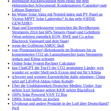
Bremskraft Rückgewinnung beim eBike mit dem
elektronischen Schwungrad: Kondensatoren (Capasitor) statt
Lithium Batterien?
Im Winter Solar Akku mit Netzteil laden statt PV Panel an
Victron MPPT Solar Laderegler? Ja das geht (OHNE
GEWÄHR!)
Staat und Energiekonzerne verarschen die Bevölkerung:
Strompreis 2024 fast 60% Steuern (Staat) und Gebühren
(Wem gehören eigentlich EON, RWE und Co achso
Blackrock Vanguard und dem Staat)
wenn der Golfstrom AMOC läuft
von (Pumpspeicher) Betonkugeln im Bodensee bis zu
komprimierten CO2 als Langzeitspeicher kann Strompreis
senken und Klima schonen
Online Solar System Rechner Calculator
laut ChatGPT die Top15 der CO2 neutralsten Länder, wen
wunder es: weder Shell noch Exxon sind gut für’s Klima
schwerer und weniger Energiedichte dafür günstiger: China
setzt auf LiFePo4 Akkus (ohne Kobalt)
Über die Unabhängigkeit Deutscher Medien: Upday App
gehört Axel Springer gehört KKR gehört BlackRock
100% Solar Powered VAN T2 Bus
1000x Arten kaffee zu kochen
Glyphosat und andere Pestizide in der Luft über Deutschland?
#wtf