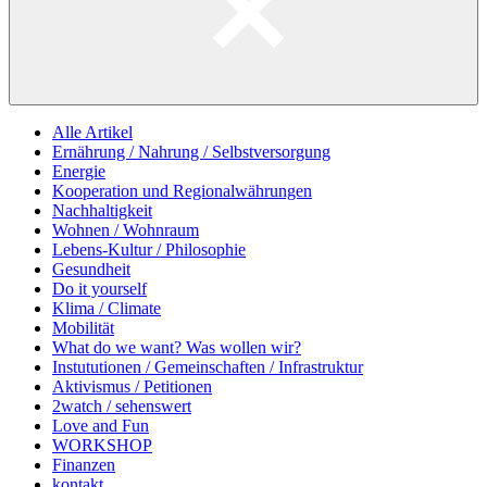
Alle Artikel
Ernährung / Nahrung / Selbstversorgung
Energie
Kooperation und Regionalwährungen
Nachhaltigkeit
Wohnen / Wohnraum
Lebens-Kultur / Philosophie
Gesundheit
Do it yourself
Klima / Climate
Mobilität
What do we want? Was wollen wir?
Instututionen / Gemeinschaften / Infrastruktur
Aktivismus / Petitionen
2watch / sehenswert
Love and Fun
WORKSHOP
Finanzen
kontakt