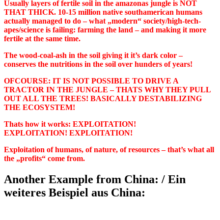
Usually layers of fertile soil in the amazonas jungle is NOT
THAT THICK. 10-15 million native southamerican humans
actually managed to do – what „modern“ society/high-tech-
apes/science is failing: farming the land – and making it more
fertile at the same time.
The wood-coal-ash in the soil giving it it’s dark color –
conserves the nutritions in the soil over hunders of years!
OFCOURSE: IT IS NOT POSSIBLE TO DRIVE A
TRACTOR IN THE JUNGLE – THATS WHY THEY PULL
OUT ALL THE TREES! BASICALLY DESTABILIZING
THE ECOSYSTEM!
Thats how it works: EXPLOITATION!
EXPLOITATION! EXPLOITATION!
Exploitation of humans, of nature, of resources – that’s what all
the „profits“ come from.
Another Example from China: / Ein
weiteres Beispiel aus China: