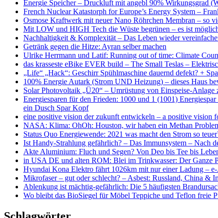
Energie Speicher – Druckluft mit angebl 90% Wirkungsgrad (W
French Nuclear Katastorph for Europe’s Energy System – Frank
Osmose Kraftwerk mit neuer Nano Röhrchen Membran – so vi
Mit LOW und HIGH Tech die Wüste begrünen – es ist möglic
Nachhaltigkeit & Komplexität – Das Leben wieder vereinfachen
Getränk gegen die Hitze: Ayran selber machen
Ulrike Herrmann und Latif: Running out of time: Climate Cou
das krasseste eBike EVER build – The Small Teslas – Elektri
„Life“ „Hack“: Geschirr Spühlmaschine dauernd defekt? + Spar
100% Energie Autark (Strom UND Heizung) – dieses Haus bewe
Solar Photovoltaik „Ü20“ – Umrüstung von Einspeise-Anlage z
Energiesparen für den Frieden: 1000 und 1 (1001) Energiespar 
ein Dusch Spar Kopf
eine positive vision der zukunft entwickeln – a positive vision f
NASA: Klima: OhOh: Houston, wir haben ein Methan Problem –
Status Quo Energiewende: 2021 was macht den Stro
Ist Handy-Strahlung gefährlich? – Das Immunsystem – Nach d
Akte Aluminium: Fluch und Segen? Von Deo bis Tee bis Leben
in USA DE und alten ROM: Blei im Trinkwasser: Der Ganze Pl
Hyundai Kona Elektro fährt 1026km mit nur einer Ladung – e-A
Mikrofaser – gut oder schlecht? – Asbest: Russland, China & 
Ablenkung ist mächtig-gefährlich: Die 5 häufigsten Brandursa
Wo bleibt das BioSiegel für Möbel Teppiche und Teflon freie 
Schlagwörter