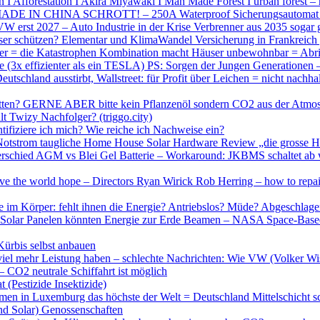
I Afforestation I Akira Miyawaki I Man Made Forest I urban forest –
 CHINA SCHROTT! – 250A Waterproof Sicherungsautomat 
erst 2027 – Auto Industrie in der Krise Verbrenner aus 2035 sogar 
sser schützen? Elementar und KlimaWandel Versicherung in Frankreic
ser = die Katastrophen Kombination macht Häuser unbewohnbar = Abri
re (3x effizienter als ein TESLA) PS: Sorgen der Jungen Generationen 
utschland ausstirbt, Wallstreet: für Profit über Leichen = nicht nach
retten? GERNE ABER bitte kein Pflanzenöl sondern CO2 aus der At
lt Twizy Nachfolger? (triggo.city)
tifiziere ich mich? Wie reiche ich Nachweise ein?
Notstrom taugliche Home House Solar Hardware Review „die grosse H
schied AGM vs Blei Gel Batterie – Workaround: JKBMS schaltet ab w
the world hope – Directors Ryan Wirick Rob Herring – how to repair t
ende im Körper: fehlt ihnen die Energie? Antriebslos? Müde? Abg
mit Solar Panelen könnten Energie zur Erde Beamen – NASA Space-Bas
ürbis selbst anbauen
 viel mehr Leistung haben – schlechte Nachrichten: Wie VW (Volker Wi
 – CO2 neutrale Schiffahrt ist möglich
 (Pestizide Insektizide)
 in Luxemburg das höchste der Welt = Deutschland Mittelschicht sc
nd Solar) Genossenschaften