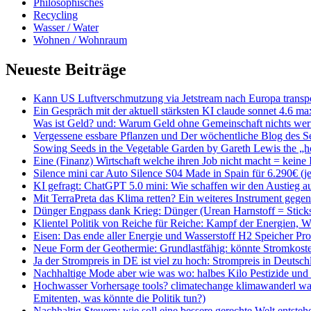
Philosophisches
Recycling
Wasser / Water
Wohnen / Wohnraum
Neueste Beiträge
Kann US Luftverschmutzung via Jetstream nach Europa transpo
Ein Gespräch mit der aktuell stärksten KI claude sonnet 4.6 m
Was ist Geld? und: Warum Geld ohne Gemeinschaft nichts wert
Vergessene essbare Pflanzen und Der wöchentliche Blog des 
Sowing Seeds in the Vegetable Garden by Gareth Lewis the „h
Eine (Finanz) Wirtschaft welche ihren Job nicht macht = keine I
Silence mini car Auto Silence S04 Made in Spain für 6.290€ (je
KI gefragt: ChatGPT 5.0 mini: Wie schaffen wir den Austieg au
Mit TerraPreta das Klima retten? Ein weiteres Instrument geg
Dünger Engpass dank Krieg: Dünger (Urean Harnstoff = Sticks
Klientel Politik von Reiche für Reiche: Kampf der Energien
Eisen: Das ende aller Energie und Wasserstoff H2 Speicher Pr
Neue Form der Geothermie: Grundlastfähig: könnte Stromkost
Ja der Strompreis in DE ist viel zu hoch: Strompreis in Deutsch
Nachhaltige Mode aber wie was wo: halbes Kilo Pestizide und 
Hochwasser Vorhersage tools? climatechange klimawanderl was
Emitenten, was könnte die Politik tun?)
Nachhaltig Steuern: wie soll eine bessere gerechte Welt entsteh