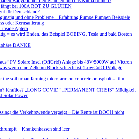
 haben Babyboomer den Planeten und das Klima ruiniert?
fängt bei 100A ROT ZU GLÜHEN
gut für Deutschland?
h günstig und ohne Probleme – Erfahrung Pumpe Pumpen Beispiele
ss oder Kernsanierung
– inside Aptera
haltig = es wird Enden, das Beispiel BOEING, Tesla und bald Boston
mosphäre DANKE
aus“ PV Solare Insel (OffGrid) Anlage bis 48V/5000W auf Victron
as wenn eine Zelle im Block schlecht ist (LowCutOffVoltage
he soil urban farming microfarm on concrete or asphalt – film
eschlagen? Kraftlos? „LONG COVID“ „PERMANENT CRISIS“ Müdigkeit
ed Solar Power
ssing) die Verkehrswende vergeigt – Die Rente ist DOCH nicht
hrumpft + Krankenkassen sind leer