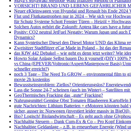
Maya’s Miyawaki Methode Wald pflanzen Method of Plantation 
VORSICHT! BRAND UND LEBENS GEFÄHRLICHER MADE IN
Neuer eKleinwagen von Hyundai und Renault bis Ende 2024 VW 
Flut und Flutkatastrophen nur in 2024 – Wie sich vor Hochwa
für Schutz Systeme Schott Fenster Türen – Heizöl + Hochwas
Solchen Autos gehört die Zukunft: Aptera like cars have a futu
Positiv: CO2 neutral JetFuel Negativ: Warum Japan und auch De
Dynamics?
Kann Syntetischer Diesel den Diesel Motor UND das Klima 
Zweisitzer Stadtflitzer eCar Made in Poland – Ist das der Renau
das KfW 442 Debakel – wie geht es denn jetzt weiter? Wie iden
Howto Solar Anlage Selbst bauen Do it yourself (DIY) 100% 
vs China (EPEVER/Voltronic/Axpert/Masterpower Basis) Unter
schneller erreicht?)
noch 3 Tage – The Need To GROW – environmental film to give 
movie 2h kostenlos
Bewusstseinsproblem: Ziellos? Orientierungslos? Energiew
Lass die Sonne 24-7 scheinen (auch im Winter) – Satelliten 
GeoThermisches Fracking das „gute“ Fracking?
Nahrungsmittel Gemüse Obst Tomaten Blaubeeren Kartoffeln K
gute Nachrichten: Lithium Batterien + eMotoren könnten bald
sicher, ausser in: Norwegen (investiert leider massiv in BigOil)
Bio? Logisch! Biolandwirtschaft – Es geht auch ohne Glyphosat
Nachhaltig Steuern – Dank Cum-Ex & Co – Pro Kopf Einkommen
Nachhaltige Geldanlage – z.B. in erneuerbare Energie (Wind u