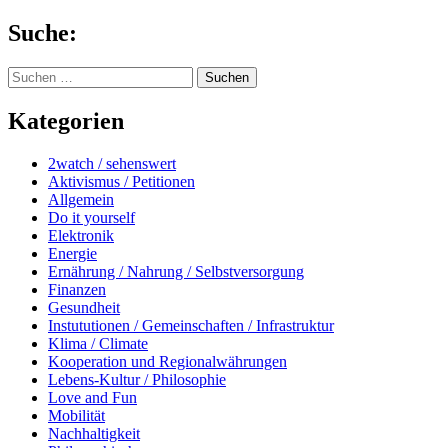
Springe
Suche:
zum
Inhalt
Suchen
nach:
Kategorien
2watch / sehenswert
Aktivismus / Petitionen
Allgemein
Do it yourself
Elektronik
Energie
Ernährung / Nahrung / Selbstversorgung
Finanzen
Gesundheit
Instututionen / Gemeinschaften / Infrastruktur
Klima / Climate
Kooperation und Regionalwährungen
Lebens-Kultur / Philosophie
Love and Fun
Mobilität
Nachhaltigkeit