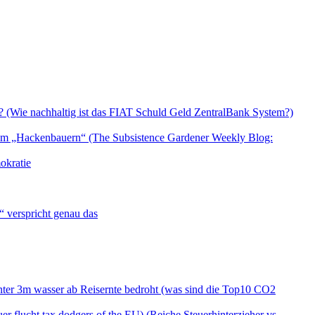
le? (Wie nachhaltig ist das FIAT Schuld Geld ZentralBank System?)
 dem „Hackenbauern“ (The Subsistence Gardener Weekly Blog:
okratie
 verspricht genau das
nter 3m wasser ab Reisernte bedroht (was sind die Top10 CO2
uer flucht tax dodgers of the EU) (Reiche Steuerhinterzieher vs.