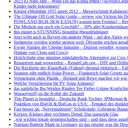
2023 El Niño Jahr – Willst Du das Klima retten? (Ja/Nein/Li
Kinder mehr bekommen?
Kleinst eMobilität 1955 meets 2012 – Messerschmitt Kabinenro
The Ultimate Off Grid Solar Guide – review von Victro
POWLAND BGH-5KW EASUN) warum kein Fronius? – Rechn
Die Medizin nur noch ein Geschäft? – 30% aller Krankenhäuser
this planet is STUNNING beautiful #beautifulplanet
Jetzt weht auch in Bayern ein anderer Wind – auf den Alpen weh
Spritpreise werden wieder steigen weil: Ölvorräte reichen ge
Ewige Sünden der Chemie Industrie – Dupont vergiftet, wiss
(Imitate von Clogs und Crocs)
HolzSchuhe eine günstige mittelalterliche Alternative zur C
Reparieren statt wegwerfen – RepairCafe.org – DIY und Drilli
Die Rückkehr des KlappRads (Faltrad) diesmal elektrisch – 
Spanien gibt endlich Solar-Power – Frankreich Solar Gesetz au
Verpackung ohne Plastik – Bioland und Rewe machen vor wie e
Welche Versicherung für PV Solar Anlagen?
das natürliche Ibu Weiden Rinden Tee Fieber Grippe Kopfsc
Wasser(stoff) ist die Kohle der Zukunft
This Planet is beautiful – Deutsche Bank Tochter, JPMorgan &
Praktiken von BigOil & BigGas in USA: „Tentakel des dunkle
Fast besser als „Nervennahrung“ Schokolade: Gebratene Bana
Kerzen: Kleines aber wichtiges Detail: Das passende Glas
„wie wichtig lokale gemeinschaften sind – und dass diese auta
Natrium Batterie Made in Germany ist das einzige was die Deu