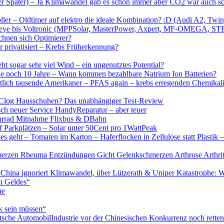
eber Später) – Ja Klimawandel gab es schon immer aber CO2 war auch
ller – Oldtimer auf elektro die ideale Kombination? :D (Audi A2, Twin
n bis Deye bis Voltronic (MPPSolar, MasterPower, Axpert, MF-
en sich Optimierer?
 privatisiert – Krebs Früherkennung?
t sogar sehr viel Wind – ein ungenutztes Potential?
rade noch 10 Jahre – Wann kommen bezahlbare Natrium Ion Batterien?
entlich tausende Amerikaner – PFAS again – krebs erregenden Chemik
roc Clog Hausschuhen? Das unabhängiger Test-Review
sch neuer Service HandyReparatur – aber teuer
Fahrrad Mitnahme Flixbus & DBahn
f Parkplätzen – Solar unter 50Cent pro 1WattPeak
s geht – Tomaten im Karton – Haferflocken in Zellulose statt Plasti
hmerzen Rheuma Entzündungen Gicht Gelenkschmerzen Arthrose Arthri
 China ignoriert Klimawandel, über Lützerath & Uniper Katastrophe: W
n Geldes“
ne
rk sein müssen“
tsche AutomobilIndustrie vor der Chinesischen Konkurrenz noch rette