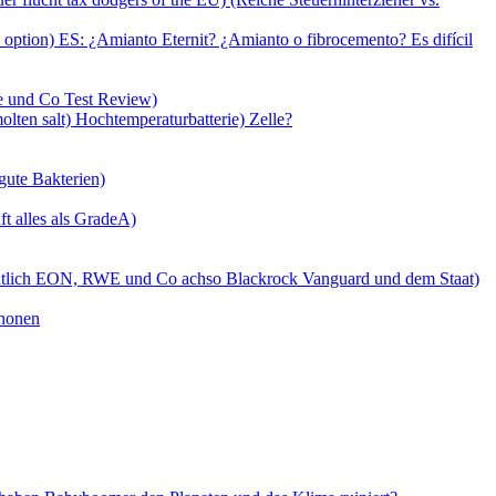
e option) ES: ¿Amianto Eternit? ¿Amianto o fibrocemento? Es difícil
ie und Co Test Review)
lten salt) Hochtemperaturbatterie) Zelle?
gute Bakterien)
t alles als GradeA)
gentlich EON, RWE und Co achso Blackrock Vanguard und dem Staat)
chonen