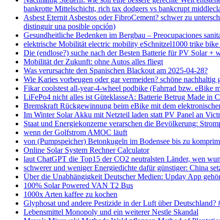
bankrotte Mittelschicht, rich tax dodgers vs bankcrupt middlecl
Asbest Eternit Asbestos oder FibroCement? schwer zu unterschei
distinguir una posible opción)
Gesundheitliche Bedenken im Bergbau – Preocupaciones sanitar
elektrische Mobilität electric mobility eSchnitzel1000 trik
Die (endlose?) suche nach der Besten Batterie für PV Solar + 
Mobilität der Zukunft: ohne Autos alles fliegt
Was verursachte den Spanischen Blackout am 2025-04-28?
Wie Karies vorbeugen oder gar vermeiden? schöne nachhaltig 
Fikar coolstest all-year-4-wheel podbike (Fahrrad bzw. eBike 
LiFePo4 nicht alles ist GüteklasseA: Batterie Betrug Made in 
Bremskraft Rückgewinnung beim eBike mit dem elektronischen 
Im Winter Solar Akku mit Netzteil laden statt PV Panel an 
Staat und Energiekonzerne verarschen die Bevölkerung: Stro
wenn der Golfstrom AMOC läuft
von (Pumpspeicher) Betonkugeln im Bodensee bis zu komprimi
Online Solar System Rechner Calculator
laut ChatGPT die Top15 der CO2 neutralsten Länder, wen wund
schwerer und weniger Energiedichte dafür günstiger: China se
Über die Unabhängigkeit Deutscher Medien: Upday App gehör
100% Solar Powered VAN T2 Bus
1000x Arten kaffee zu kochen
Glyphosat und andere Pestizide in der Luft über Deutschland? 
Lebensmittel Monopoly und ein weiterer Nestle Skandal