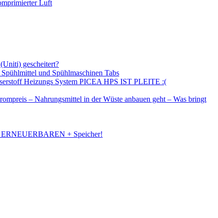
omprimierter Luft
Uniti) gescheitert?
 – Spühlmittel und Spühlmaschinen Tabs
asserstoff Heizungs System PICEA HPS IST PLEITE :(
trompreis – Nahrungsmittel in der Wüste anbauen geht – Was bringt
N ERNEUERBAREN + Speicher!