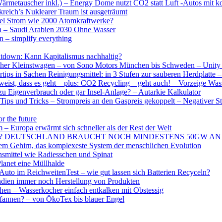
ärmetauscher inkl.) – Energy Dome nutzt CO2 statt Luft -Autos mit k
reich’s Nuklearer Traum ist ausgeträumt
el Strom wie 2000 Atomkraftwerke?
h – Saudi Arabien 2030 Ohne Wasser
 – simplify everything
ntdown: Kann Kapitalismus nachhaltig?
scher Kleinstwagen – von Sono Motors München bis Schweden – Unity (
tips in Sachen Reinigungsmittel: in 3 Stufen zur sauberen Herdplatte
ist, dass es geht – plus: CO2 Recycling – geht auch! – Vorzeige W
u Eigenverbrauch oder gar Insel-Anlage? – Autarkie Kalkulator
Tips und Tricks – Strompreis an den Gaspreis gekoppelt – Negativer S
or the future
 Europa erwärmt sich schneller als der Rest der Welt
m so teuer? DEUTSCHLAND BRAUCHT NOCH MINDESTENS 50GW A
em Gehirn, das komplexeste System der menschlichen Evolution
smittel wie Radiesschen und Spinat
anet eine Müllhalde
uto im ReichweitenTest – wie gut lassen sich Batterien Recyceln?
Indien immer noch Herstellung von Produkten
chen – Wasserkocher einfach entkalken mit Obstessig
Pfannen? – von ÖkoTex bis blauer Engel