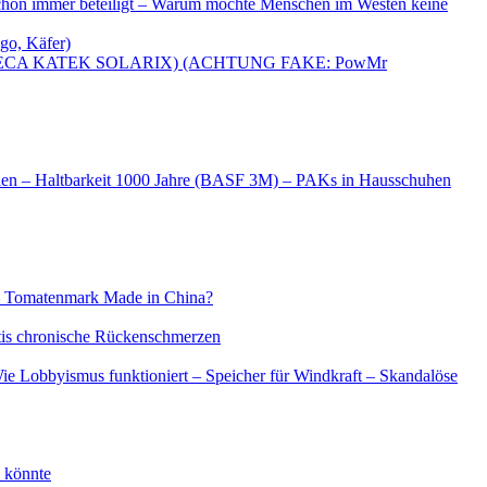
 schon immer beteiligt – Warum möchte Menschen im Westen keine
go, Käfer)
OMEGA, STECA KATEK SOLARIX) (ACHTUNG FAKE: PowMr
alien – Haltbarkeit 1000 Jahre (BASF 3M) – PAKs in Hausschuhen
k – Tomatenmark Made in China?
tis chronische Rückenschmerzen
ie Lobbyismus funktioniert – Speicher für Windkraft – Skandalöse
n könnte