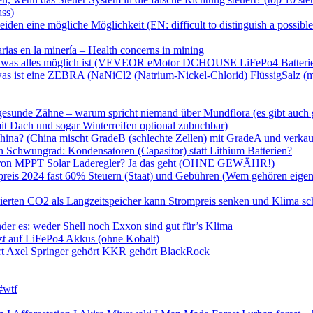
ass)
den eine mögliche Möglichkeit (EN: difficult to distinguish a possibl
ias en la minería – Health concerns in mining
e bike was alles möglich ist (VEVEOR eMotor DCHOUSE LiFePo4 Batter
was ist eine ZEBRA (NaNiCl2 (Natrium-Nickel-Chlorid) FlüssigSalz (mo
gesunde Zähne – warum spricht niemand über Mundflora (es gibt auch 
mit Dach und sogar Winterreifen optional zubuchbar)
China? (China mischt GradeB (schlechte Zellen) mit GradeA und verkauf
Schwungrad: Kondensatoren (Capasitor) statt Lithium Batterien?
Victron MPPT Solar Laderegler? Ja das geht (OHNE GEWÄHR!)
mpreis 2024 fast 60% Steuern (Staat) und Gebühren (Wem gehören ei
erten CO2 als Langzeitspeicher kann Strompreis senken und Klima s
er es: weder Shell noch Exxon sind gut für’s Klima
tzt auf LiFePo4 Akkus (ohne Kobalt)
t Axel Springer gehört KKR gehört BlackRock
#wtf