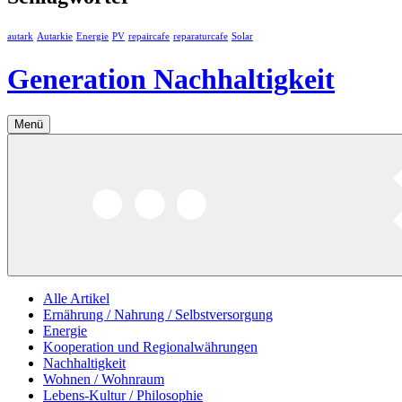
autark
Autarkie
Energie
PV
repaircafe
reparaturcafe
Solar
Generation Nachhaltigkeit
Menü
Alle Artikel
Ernährung / Nahrung / Selbstversorgung
Energie
Kooperation und Regionalwährungen
Nachhaltigkeit
Wohnen / Wohnraum
Lebens-Kultur / Philosophie