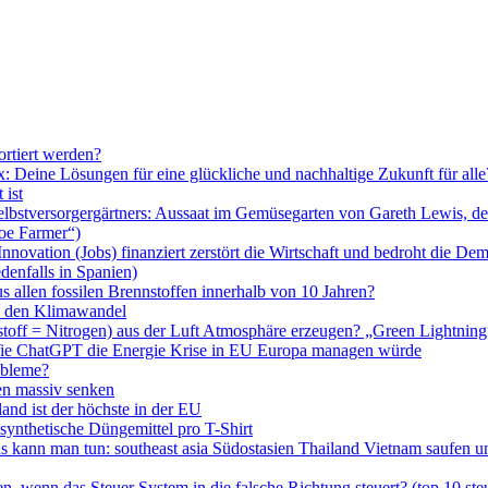
rtiert werden?
ax: Deine Lösungen für eine glückliche und nachhaltige Zukunft für al
 ist
Selbstversorgergärtners: Aussaat im Gemüsegarten von Gareth Lewis,
oe Farmer“)
nnovation (Jobs) finanziert zerstört die Wirtschaft und bedroht die Dem
denfalls in Spanien)
s allen fossilen Brennstoffen innerhalb von 10 Jahren?
en den Klimawandel
toff = Nitrogen) aus der Luft Atmosphäre erzeugen? „Green Lightning“
, Wie ChatGPT die Energie Krise in EU Europa managen würde
obleme?
en massiv senken
land ist der höchste in der EU
synthetische Düngemittel pro T-Shirt
 kann man tun: southeast asia Südostasien Thailand Vietnam saufen u
en, wenn das Steuer System in die falsche Richtung steuert? (top 10 ste