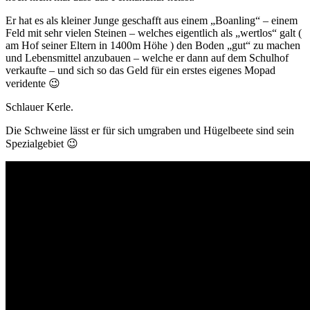
Er hat es als kleiner Junge geschafft aus einem „Boanling“ – einem
Feld mit sehr vielen Steinen – welches eigentlich als „wertlos“ galt (
am Hof seiner Eltern in 1400m Höhe ) den Boden „gut“ zu machen
und Lebensmittel anzubauen – welche er dann auf dem Schulhof
verkaufte – und sich so das Geld für ein erstes eigenes Mopad
veridente 😉
Schlauer Kerle.
Die Schweine lässt er für sich umgraben und Hügelbeete sind sein
Spezialgebiet 😉