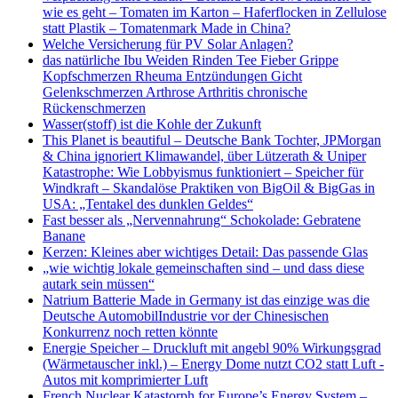
wie es geht – Tomaten im Karton – Haferflocken in Zellulose
statt Plastik – Tomatenmark Made in China?
Welche Versicherung für PV Solar Anlagen?
das natürliche Ibu Weiden Rinden Tee Fieber Grippe
Kopfschmerzen Rheuma Entzündungen Gicht
Gelenkschmerzen Arthrose Arthritis chronische
Rückenschmerzen
Wasser(stoff) ist die Kohle der Zukunft
This Planet is beautiful – Deutsche Bank Tochter, JPMorgan
& China ignoriert Klimawandel, über Lützerath & Uniper
Katastrophe: Wie Lobbyismus funktioniert – Speicher für
Windkraft – Skandalöse Praktiken von BigOil & BigGas in
USA: „Tentakel des dunklen Geldes“
Fast besser als „Nervennahrung“ Schokolade: Gebratene
Banane
Kerzen: Kleines aber wichtiges Detail: Das passende Glas
„wie wichtig lokale gemeinschaften sind – und dass diese
autark sein müssen“
Natrium Batterie Made in Germany ist das einzige was die
Deutsche AutomobilIndustrie vor der Chinesischen
Konkurrenz noch retten könnte
Energie Speicher – Druckluft mit angebl 90% Wirkungsgrad
(Wärmetauscher inkl.) – Energy Dome nutzt CO2 statt Luft -
Autos mit komprimierter Luft
French Nuclear Katastorph for Europe’s Energy System –