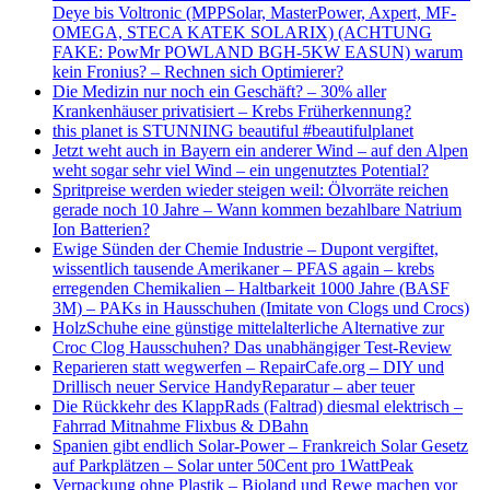
Deye bis Voltronic (MPPSolar, MasterPower, Axpert, MF-
OMEGA, STECA KATEK SOLARIX) (ACHTUNG
FAKE: PowMr POWLAND BGH-5KW EASUN) warum
kein Fronius? – Rechnen sich Optimierer?
Die Medizin nur noch ein Geschäft? – 30% aller
Krankenhäuser privatisiert – Krebs Früherkennung?
this planet is STUNNING beautiful #beautifulplanet
Jetzt weht auch in Bayern ein anderer Wind – auf den Alpen
weht sogar sehr viel Wind – ein ungenutztes Potential?
Spritpreise werden wieder steigen weil: Ölvorräte reichen
gerade noch 10 Jahre – Wann kommen bezahlbare Natrium
Ion Batterien?
Ewige Sünden der Chemie Industrie – Dupont vergiftet,
wissentlich tausende Amerikaner – PFAS again – krebs
erregenden Chemikalien – Haltbarkeit 1000 Jahre (BASF
3M) – PAKs in Hausschuhen (Imitate von Clogs und Crocs)
HolzSchuhe eine günstige mittelalterliche Alternative zur
Croc Clog Hausschuhen? Das unabhängiger Test-Review
Reparieren statt wegwerfen – RepairCafe.org – DIY und
Drillisch neuer Service HandyReparatur – aber teuer
Die Rückkehr des KlappRads (Faltrad) diesmal elektrisch –
Fahrrad Mitnahme Flixbus & DBahn
Spanien gibt endlich Solar-Power – Frankreich Solar Gesetz
auf Parkplätzen – Solar unter 50Cent pro 1WattPeak
Verpackung ohne Plastik – Bioland und Rewe machen vor