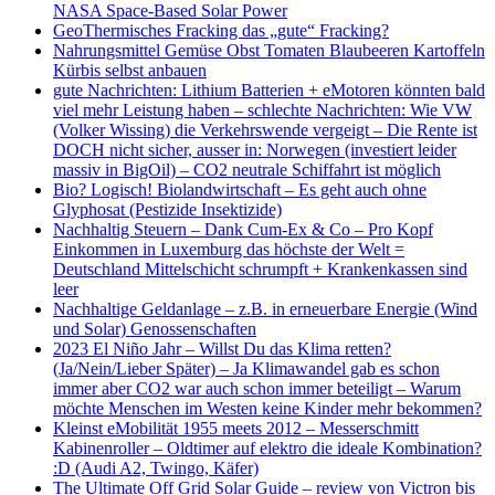
NASA Space-Based Solar Power
GeoThermisches Fracking das „gute“ Fracking?
Nahrungsmittel Gemüse Obst Tomaten Blaubeeren Kartoffeln
Kürbis selbst anbauen
gute Nachrichten: Lithium Batterien + eMotoren könnten bald
viel mehr Leistung haben – schlechte Nachrichten: Wie VW
(Volker Wissing) die Verkehrswende vergeigt – Die Rente ist
DOCH nicht sicher, ausser in: Norwegen (investiert leider
massiv in BigOil) – CO2 neutrale Schiffahrt ist möglich
Bio? Logisch! Biolandwirtschaft – Es geht auch ohne
Glyphosat (Pestizide Insektizide)
Nachhaltig Steuern – Dank Cum-Ex & Co – Pro Kopf
Einkommen in Luxemburg das höchste der Welt =
Deutschland Mittelschicht schrumpft + Krankenkassen sind
leer
Nachhaltige Geldanlage – z.B. in erneuerbare Energie (Wind
und Solar) Genossenschaften
2023 El Niño Jahr – Willst Du das Klima retten?
(Ja/Nein/Lieber Später) – Ja Klimawandel gab es schon
immer aber CO2 war auch schon immer beteiligt – Warum
möchte Menschen im Westen keine Kinder mehr bekommen?
Kleinst eMobilität 1955 meets 2012 – Messerschmitt
Kabinenroller – Oldtimer auf elektro die ideale Kombination?
:D (Audi A2, Twingo, Käfer)
The Ultimate Off Grid Solar Guide – review von Victron bis