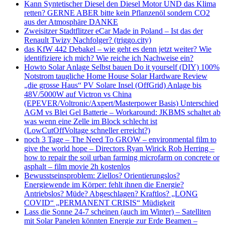
Kann Syntetischer Diesel den Diesel Motor UND das Klima
retten? GERNE ABER bitte kein Pflanzenöl sondern CO2
aus der Atmosphäre DANKE
Zweisitzer Stadtflitzer eCar Made in Poland – Ist das der
Renault Twizy Nachfolger? (triggo.city)
das KfW 442 Debakel – wie geht es denn jetzt weiter? Wie
identifiziere ich mich? Wie reiche ich Nachweise ein?
Howto Solar Anlage Selbst bauen Do it yourself (DIY) 100%
Notstrom taugliche Home House Solar Hardware Review
„die grosse Haus“ PV Solare Insel (OffGrid) Anlage bis
48V/5000W auf Victron vs China
(EPEVER/Voltronic/Axpert/Masterpower Basis) Unterschied
AGM vs Blei Gel Batterie – Workaround: JKBMS schaltet ab
was wenn eine Zelle im Block schlecht ist
(LowCutOffVoltage schneller erreicht?)
noch 3 Tage – The Need To GROW – environmental film to
give the world hope – Directors Ryan Wirick Rob Herring –
how to repair the soil urban farming microfarm on concrete or
asphalt – film movie 2h kostenlos
Bewusstseinsproblem: Ziellos? Orientierungslos?
Energiewende im Körper: fehlt ihnen die Energie?
Antriebslos? Müde? Abgeschlagen? Kraftlos? „LONG
COVID“ „PERMANENT CRISIS“ Müdigkeit
Lass die Sonne 24-7 scheinen (auch im Winter) – Satelliten
mit Solar Panelen könnten Energie zur Erde Beamen –