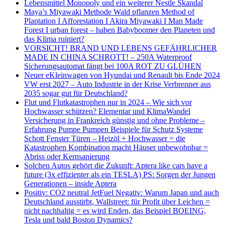
Lebensmittel Monopoly und ein weiterer Nestle Skandal
Maya’s Miyawaki Methode Wald pflanzen Method of
Plantation I Afforestation I Akira Miyawaki I Man Made
Forest I urban forest – haben Babyboomer den Planeten und
das Klima ruiniert?
VORSICHT! BRAND UND LEBENS GEFÄHRLICHER
MADE IN CHINA SCHROTT! – 250A Waterproof
Sicherungsautomat fängt bei 100A ROT ZU GLÜHEN
Neuer eKleinwagen von Hyundai und Renault bis Ende 2024
VW erst 2027 – Auto Industrie in der Krise Verbrenner aus
2035 sogar gut für Deutschland?
Flut und Flutkatastrophen nur in 2024 – Wie sich vor
Hochwasser schützen? Elementar und KlimaWandel
Versicherung in Frankreich günstig und ohne Probleme –
Erfahrung Pumpe Pumpen Beispiele für Schutz Systeme
Schott Fenster Türen – Heizöl + Hochwasser = die
Katastrophen Kombination macht Häuser unbewohnbar =
Abriss oder Kernsanierung
Solchen Autos gehört die Zukunft: Aptera like cars have a
future (3x effizienter als ein TESLA) PS: Sorgen der Jungen
Generationen – inside Aptera
Positiv: CO2 neutral JetFuel Negativ: Warum Japan und auch
Deutschland ausstirbt, Wallstreet: für Profit über Leichen =
nicht nachhaltig = es wird Enden, das Beispiel BOEING,
Tesla und bald Boston Dynamics?