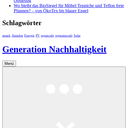
Obstessig
Wo bleibt das BioSiegel für Möbel Teppiche und Teflon freie
Pfannen? – von ÖkoTex bis blauer Engel
Schlagwörter
autark
Autarkie
Energie
PV
repaircafe
reparaturcafe
Solar
Generation Nachhaltigkeit
Menü