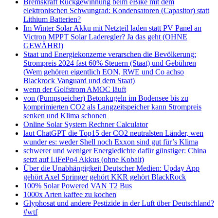
Bremskraft Rückgewinnung beim eBike mit dem
elektronischen Schwungrad: Kondensatoren (Capasitor) statt
Lithium Batterien?
Im Winter Solar Akku mit Netzteil laden statt PV Panel an
Victron MPPT Solar Laderegler? Ja das geht (OHNE
GEWÄHR!)
Staat und Energiekonzerne verarschen die Bevölkerung:
Strompreis 2024 fast 60% Steuern (Staat) und Gebühren
(Wem gehören eigentlich EON, RWE und Co achso
Blackrock Vanguard und dem Staat)
wenn der Golfstrom AMOC läuft
von (Pumpspeicher) Betonkugeln im Bodensee bis zu
komprimierten CO2 als Langzeitspeicher kann Strompreis
senken und Klima schonen
Online Solar System Rechner Calculator
laut ChatGPT die Top15 der CO2 neutralsten Länder, wen
wunder es: weder Shell noch Exxon sind gut für’s Klima
schwerer und weniger Energiedichte dafür günstiger: China
setzt auf LiFePo4 Akkus (ohne Kobalt)
Über die Unabhängigkeit Deutscher Medien: Upday App
gehört Axel Springer gehört KKR gehört BlackRock
100% Solar Powered VAN T2 Bus
1000x Arten kaffee zu kochen
Glyphosat und andere Pestizide in der Luft über Deutschland?
#wtf