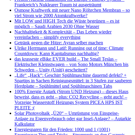
Frankreich’s Nuklearer Traum ist ausgeträumt
Osmose Kraftwerk mit neuer Nano Röhrchen Membran – so
viel Strom wie 2000 Atomkraftwerke?
Mit LOW und HIGH Tech die Wüste begrünen – es ist
möglich – Saudi Arabien 2030 Ohne Wasser
Nachhaltigkeit & Komplexität – Das Leben wieder
vereinfachen – simplify everything
Getränk gegen die Hitze: Ayran selber machen
Ulrike Herrmann und Latif: Running out of time: Climate
Countdown: Kann Kapitalismus nachhaltig?
das krasseste eBike EVER build – The Small Teslas –
Elektrischer Kleinstwagen – von Sono Motors München bis
Schweden – Unity (Uniti) gescheitert?
„Life“ „Hack“: Geschirr Spühlmaschine dauernd defekt? +
Spartips in Sachen Reinigungsmittel: in 3 Stufen zur sauberen
Herdplatte – Spühlmittel und Spühlmaschinen Tabs
100% Energie Autark (Strom UND Heizung) – dieses Haus
beweist, dass es geht – plus: CO2 Recycling – geht auch! –
Vorzeige Wasserstoff Heizungs System PICEA HPS IST
PLEITE :(
Solar Photovoltaik „Ü20“ – Umrüstung von Einspeise-
Anlage zu Eigenverbrauch oder gar Insel-Anlage? – Autarkie
Kalkulator
Energiesparen für den Frieden: 1000 und 1 (1001)
Energiespar Tips und Tricks – Strompreis an den Gaspreis