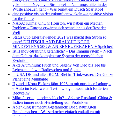
gekoppelt – Negativer Strompreis – Nahrungsmittel in der
Wüste anbauen geht – Was bringt ein Dusch Spar Kopf
eine positive vision der zukunft entwickeln – a positive vision
for the future
NASA: Klima: OhOh: Houston, wir haben ein Methan
Problem – Europa erwärmt sich schneller als der Rest der
Welt
Status Quo Energiewende: 2021 was macht den Strom so
teuer? DEUTSCHLAND BRAUCHT NOCH
MINDESTENS 50GW AN ERNEUERBAREN + Speicher!
Ist Handy-Strahlung gefährlich? – Das Immunsystem – Nach
dem Gehirn, das komplexeste System der menschlichen
Evolution
Akte Aluminium: Fluch und Segen? Von Deo bis Tee bis
Lebensmittel wie Radiesschen und Spinat
in USA DE und alten ROM: Blei im Trinkwasser: Der Ganze
Planet eine Müllhalde
Hyundai Kona Elektro fährt 1026km mit nur einer Ladung –
e-Auto im ReichweitenTest – wie gut lassen sich Batterien
Recyceln?
Mikrofaser – gut oder schlecht? – Asbest: Russland, China &
Indien immer noch Herstellung von Produkten
Ablenkung ist mächtig-gefährlich: Die 5 häufigsten
Brandursachen – Wasserkocher einfach entkalken mit