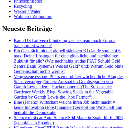
Philosophisches
Recycling
Wasser / Water
Wohnen / Wohnraum
Neueste Beiträge
Kann US Luftverschmutzung via Jetstream nach Europa
transportiert werden?
Ein Gespräch mit der aktuell stärksten KI claude sonnet 4.6
max: Deine Lösungen für eine glückliche und nachhaltige
Zukunft für alle? (Wie nachhaltig ist das FIAT Schuld Geld
ZentralBank System?) Was ist Geld? und: Warum Geld ohne
Gemeinschaft nichts wert ist
Vergessene essbare Pflanzen und Der wöchentliche Blog des
Selbstversorgergärtners: Aussaat im Gemüsegarten von
Gareth Lewis, dem „Hackenbauern“ (The Subsistence
Gardener Weekly Blog: Sowing Seeds in the Vegetable
Garden by Gareth Lewis the „hoe Farmer“)
Eine (Finanz) Wirtschaft welche ihren Job nicht macht =
keine Innovation (Jobs) finanziert zerstört die Wirtschaft und
bedroht die Demokratie
Silence mini car Auto Silence S04 Made in Spain für 6.290€
(jedenfalls in Spanien)
KI gefragt: ChatGPT 5.0 mini: Wie schaffen wir den Austieg