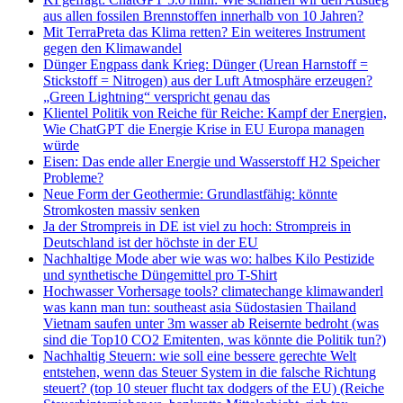
aus allen fossilen Brennstoffen innerhalb von 10 Jahren?
Mit TerraPreta das Klima retten? Ein weiteres Instrument
gegen den Klimawandel
Dünger Engpass dank Krieg: Dünger (Urean Harnstoff =
Stickstoff = Nitrogen) aus der Luft Atmosphäre erzeugen?
„Green Lightning“ verspricht genau das
Klientel Politik von Reiche für Reiche: Kampf der Energien,
Wie ChatGPT die Energie Krise in EU Europa managen
würde
Eisen: Das ende aller Energie und Wasserstoff H2 Speicher
Probleme?
Neue Form der Geothermie: Grundlastfähig: könnte
Stromkosten massiv senken
Ja der Strompreis in DE ist viel zu hoch: Strompreis in
Deutschland ist der höchste in der EU
Nachhaltige Mode aber wie was wo: halbes Kilo Pestizide
und synthetische Düngemittel pro T-Shirt
Hochwasser Vorhersage tools? climatechange klimawanderl
was kann man tun: southeast asia Südostasien Thailand
Vietnam saufen unter 3m wasser ab Reisernte bedroht (was
sind die Top10 CO2 Emitenten, was könnte die Politik tun?)
Nachhaltig Steuern: wie soll eine bessere gerechte Welt
entstehen, wenn das Steuer System in die falsche Richtung
steuert? (top 10 steuer flucht tax dodgers of the EU) (Reiche