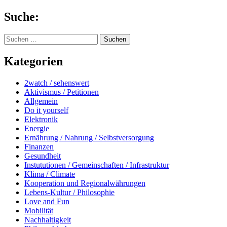
Springe
Suche:
zum
Inhalt
Suchen
nach:
Kategorien
2watch / sehenswert
Aktivismus / Petitionen
Allgemein
Do it yourself
Elektronik
Energie
Ernährung / Nahrung / Selbstversorgung
Finanzen
Gesundheit
Instututionen / Gemeinschaften / Infrastruktur
Klima / Climate
Kooperation und Regionalwährungen
Lebens-Kultur / Philosophie
Love and Fun
Mobilität
Nachhaltigkeit