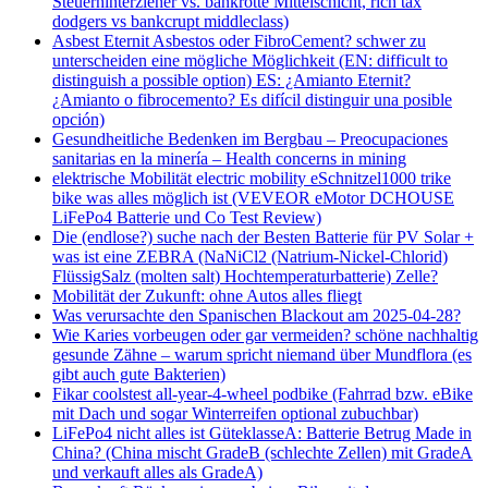
Steuerhinterzieher vs. bankrotte Mittelschicht, rich tax
dodgers vs bankcrupt middleclass)
Asbest Eternit Asbestos oder FibroCement? schwer zu
unterscheiden eine mögliche Möglichkeit (EN: difficult to
distinguish a possible option) ES: ¿Amianto Eternit?
¿Amianto o fibrocemento? Es difícil distinguir una posible
opción)
Gesundheitliche Bedenken im Bergbau – Preocupaciones
sanitarias en la minería – Health concerns in mining
elektrische Mobilität electric mobility eSchnitzel1000 trike
bike was alles möglich ist (VEVEOR eMotor DCHOUSE
LiFePo4 Batterie und Co Test Review)
Die (endlose?) suche nach der Besten Batterie für PV Solar +
was ist eine ZEBRA (NaNiCl2 (Natrium-Nickel-Chlorid)
FlüssigSalz (molten salt) Hochtemperaturbatterie) Zelle?
Mobilität der Zukunft: ohne Autos alles fliegt
Was verursachte den Spanischen Blackout am 2025-04-28?
Wie Karies vorbeugen oder gar vermeiden? schöne nachhaltig
gesunde Zähne – warum spricht niemand über Mundflora (es
gibt auch gute Bakterien)
Fikar coolstest all-year-4-wheel podbike (Fahrrad bzw. eBike
mit Dach und sogar Winterreifen optional zubuchbar)
LiFePo4 nicht alles ist GüteklasseA: Batterie Betrug Made in
China? (China mischt GradeB (schlechte Zellen) mit GradeA
und verkauft alles als GradeA)