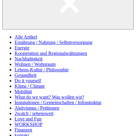
Alle Artikel
Ernährung / Nahrung / Selbstversorgung
Energie
Kooperation und Regionalwährungen
Nachhaltigkeit
Wohnen / Wohnraum
Lebens-Kultur / Philosophie
Gesundheit
Do it yourself
Klima / Climate
Mobilität
What do we want? Was wollen wir?
Instututionen / Gemeinschaften / Infrastruktur
Aktivismus / Petitionen
2watch / sehenswert
Love and Fun
WORKSHOP
Finanzen
kontakt